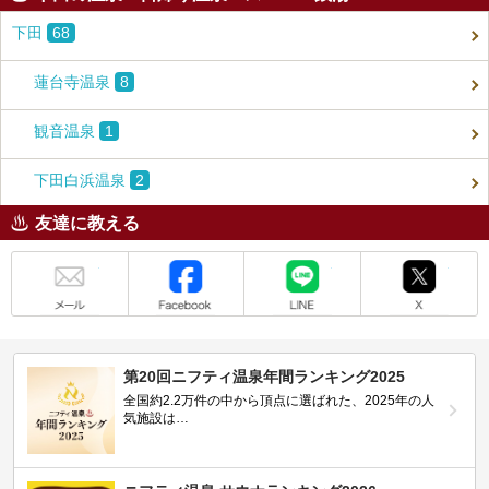
下田
68
蓮台寺温泉
8
観音温泉
1
下田白浜温泉
2
友達に教える
メール
Facebook
LINE
X
第20回ニフティ温泉年間ランキング2025
全国約2.2万件の中から頂点に選ばれた、2025年の人
気施設は…