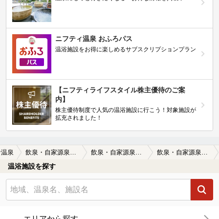
ニフティ温泉 おふろパス
温浴施設をお得に楽しめるサブスクリプションプラン
【ニフティライフスタイル株主優待のご案
内】
株主優待制度で人気の温浴施設に行こう！対象施設が
拡充されました！
音温泉
飲泉・自家源泉かけ流しの秘湯 観音温泉
飲泉・自家源泉かけ流しの秘湯 観音温泉の口コミ一覧
飲泉・自家源泉かけ流しの秘湯 観音温泉の口コミ 従業員の態度悪すぎ。温泉が台無し！
温浴施設を探す
エリアから探す