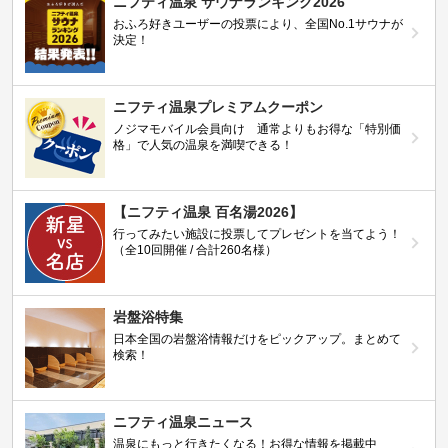
ニフティ温泉 サウナランキング2026
おふろ好きユーザーの投票により、全国No.1サウナが
決定！
ニフティ温泉プレミアムクーポン
ノジマモバイル会員向け 通常よりもお得な「特別価
格」で人気の温泉を満喫できる！
【ニフティ温泉 百名湯2026】
行ってみたい施設に投票してプレゼントを当てよう！
（全10回開催 / 合計260名様）
岩盤浴特集
日本全国の岩盤浴情報だけをピックアップ。まとめて
検索！
ニフティ温泉ニュース
温泉にもっと行きたくなる！お得な情報を掲載中