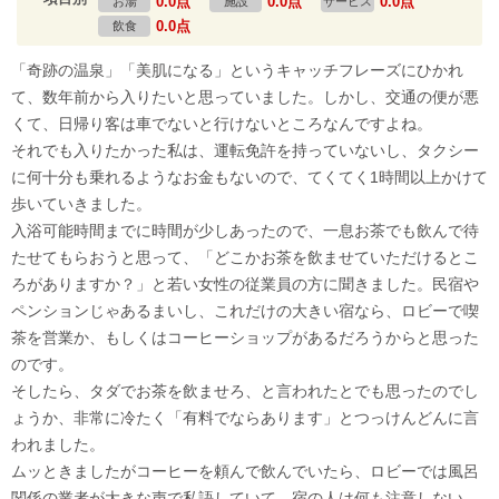
0.0点
0.0点
0.0点
お湯
施設
サービス
0.0点
飲食
「奇跡の温泉」「美肌になる」というキャッチフレーズにひかれ
て、数年前から入りたいと思っていました。しかし、交通の便が悪
くて、日帰り客は車でないと行けないところなんですよね。
それでも入りたかった私は、運転免許を持っていないし、タクシー
に何十分も乗れるようなお金もないので、てくてく1時間以上かけて
歩いていきました。
入浴可能時間までに時間が少しあったので、一息お茶でも飲んで待
たせてもらおうと思って、「どこかお茶を飲ませていただけるとこ
ろがありますか？」と若い女性の従業員の方に聞きました。民宿や
ペンションじゃあるまいし、これだけの大きい宿なら、ロビーで喫
茶を営業か、もしくはコーヒーショップがあるだろうからと思った
のです。
そしたら、タダでお茶を飲ませろ、と言われたとでも思ったのでし
ょうか、非常に冷たく「有料でならあります」とつっけんどんに言
われました。
ムッときましたがコーヒーを頼んで飲んでいたら、ロビーでは風呂
関係の業者が大きな声で私語していて、宿の人は何も注意しない。