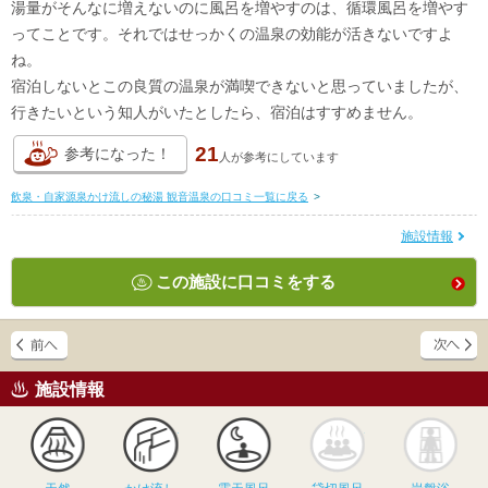
湯量がそんなに増えないのに風呂を増やすのは、循環風呂を増やす
ってことです。それではせっかくの温泉の効能が活きないですよ
ね。
宿泊しないとこの良質の温泉が満喫できないと思っていましたが、
行きたいという知人がいたとしたら、宿泊はすすめません。
21
参考になった！
人が
参考にしています
飲泉・自家源泉かけ流しの秘湯 観音温泉の口コミ一覧に戻る
>
施設情報
この施設に口コミをする
施設情報
天然
かけ流し
露天風呂
貸切風呂
岩