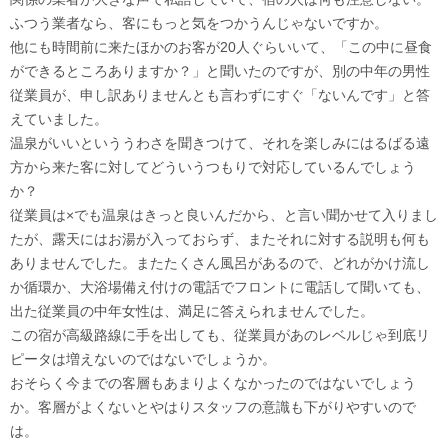
ふつう業者なら、客にもっと気をつかうんじゃないですか。
他にも時間前に来たほかのお客が20人ぐらいいて、「この中に昼食
ができるところありますか？」と聞いたのですが、別の中年の男性
従業員が、申し訳ありませんとも言わずにすぐ「ないんです」と答
えていました。
温泉がいいといううわさを聞きつけて、それを楽しみにはるばる遠
方から来た客に対してどういうつもりで対応しているんでしょう
か？
従業員は×でも温泉はきっと良いんだから、と言い聞かせて入りまし
たが、露天にはお湯が入っておらず、またそれに対する説明も何も
ありませんでした。またたくさん風呂があるので、どれがかけ流し
か循環か、大浴場備え付けの電話でフロントに電話して聞いても、
出た従業員の中年女性は、満足に答えられませんでした。
この宿が高級路線に手を出しても、従業員があのレベルじゃ到底リ
ピータは増えないのではないでしょうか。
おそらく今までの客層もあまりよくなかったのではないでしょう
か。客層がよくないとやはりスタッフの意識も下がりやすいので
は。