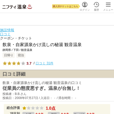
購入済チケットはこちら
ログイン
履歴
メニュー
施設情報
口コミ
クーポン・チケット
飲泉・自家源泉かけ流しの秘湯 観音温泉
静岡県 / 下田 / 観音温泉
日帰り
宿泊
3.7
/
口コミ 31件
口コミ詳細
飲泉・自家源泉かけ流しの秘湯 観音温泉の口コミ
従業員の態度悪すぎ。温泉が台無し！
投稿者：B.B.さん
投稿日：2008年07月27日 / 入浴日： - / 滞在時間： -
総合評価
1.0点
項目別