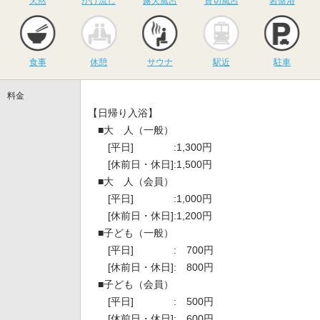
天然
かけ流し
露天風呂
貸切風呂
岩盤浴
食事
休憩
サウナ
駅近
駐
食事
休憩
サウナ
駅近
駐車
料金
【日帰り入浴】
■大 人（一般）
[平日] :1,300円
[休前日・休日]:1,500円
■大 人（会員）
[平日] :1,000円
[休前日・休日]:1,200円
■子ども（一般）
[平日] : 700円
[休前日・休日]: 800円
■子ども（会員）
[平日] : 500円
[休前日・休日]: 600円