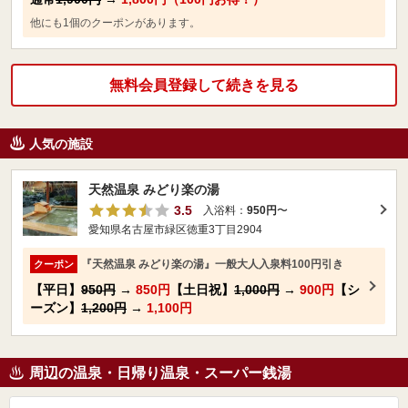
他にも1個のクーポンがあります。
無料会員登録して続きを見る
人気の施設
天然温泉 みどり楽の湯
3.5
入浴料：
950円
〜
愛知県名古屋市緑区徳重3丁目2904
『天然温泉 みどり楽の湯』一般大人入泉料100円引き
クーポン
【平日】
950円
→
850円
【土日祝】
1,000円
→
900円
【シ
ーズン】
1,200円
→
1,100円
周辺の温泉・日帰り温泉・スーパー銭湯