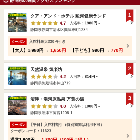
静岡県の週間アクセスランキング
1
クア・アンド・ホテル 駿河健康ランド
4.7
入浴料：
1980円～
静岡県静岡市清水区興津東町1234
入館料最大330円引き
クーポン
【大人】
1,980円
→
1,650円
【子ども】
990円
→
770円
2
天然温泉 気楽坊
4.2
入浴料：
814円～
静岡県御殿場市神山719
3
沼津・湯河原温泉 万葉の湯
4.0
入浴料：
1900円～
静岡県沼津市岡宮1208-1
【平日】入館料割引（特別期間は利用不可）
クーポン
クーポンコード：11623
通常
1,900円
→
1,800円（100円お得！）