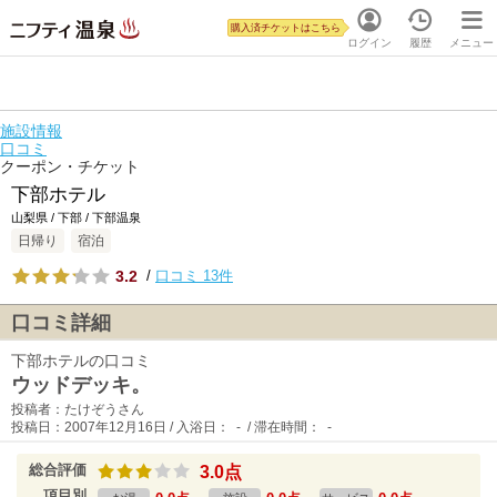
購入済チケットはこちら
ログイン
履歴
メニュー
施設情報
口コミ
クーポン・チケット
下部ホテル
山梨県 / 下部 / 下部温泉
日帰り
宿泊
3.2
/
口コミ 13件
口コミ詳細
下部ホテルの口コミ
ウッドデッキ。
投稿者：たけぞうさん
投稿日：2007年12月16日 / 入浴日： - / 滞在時間： -
総合評価
3.0点
項目別