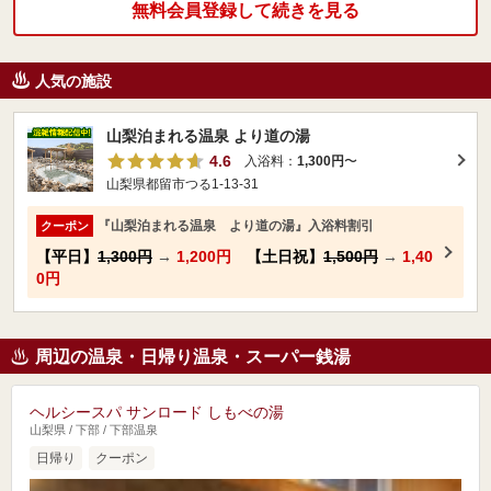
無料会員登録して続きを見る
人気の施設
山梨泊まれる温泉 より道の湯
4.6
入浴料：
1,300円
〜
山梨県都留市つる1-13-31
『山梨泊まれる温泉 より道の湯』入浴料割引
クーポン
【平日】
1,300円
→
1,200円
【土日祝】
1,500円
→
1,40
0円
周辺の温泉・日帰り温泉・スーパー銭湯
ヘルシースパ サンロード しもべの湯
山梨県 / 下部 / 下部温泉
日帰り
クーポン