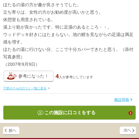
ほたるの湯の方が趣が良さそうでした。
立ち寄りは、女性の方がお勧め度が高いかと思う。
休憩室も用意されている。
湯上り処が良かったです。特に足湯のあるところ・・。
ウッドデッキ好きにはたまらない。池の鯉を見ながらの足湯は満足
感を増す。
ほたるの湯に行けない分、ここで十分カバーできたと思う。（添付
写真参照）
（2007年9月9日）
4
参考になった！
人が
参考にしています
下部ホテルの口コミ一覧に戻る
>
施設情報
この施設に口コミをする