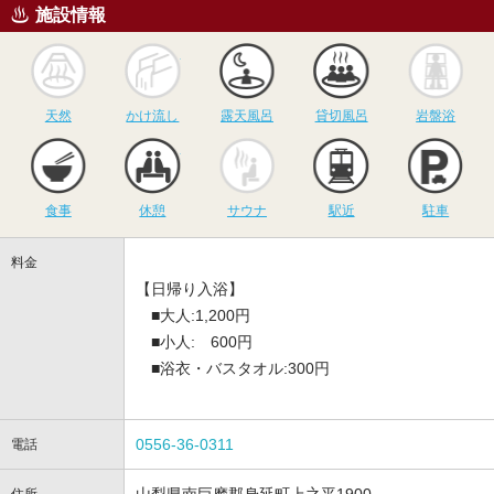
施設情報
天然
かけ流し
露天風呂
貸切風呂
岩
天然
かけ流し
露天風呂
貸切風呂
岩盤浴
食事
休憩
サウナ
駅近
駐
食事
休憩
サウナ
駅近
駐車
料金
【日帰り入浴】
■大人:1,200円
■小人: 600円
■浴衣・バスタオル:300円
0556-36-0311
電話