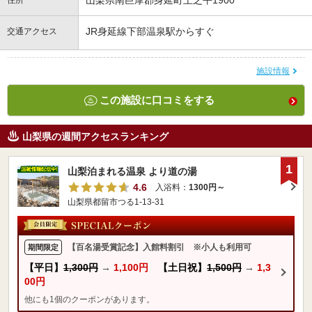
山梨県南巨摩郡身延町上之平1900
住所
JR身延線下部温泉駅からすぐ
交通アクセス
施設情報
この施設に口コミをする
山梨県の週間アクセスランキング
1
山梨泊まれる温泉 より道の湯
4.6
入浴料：
1300円～
山梨県都留市つる1-13-31
【百名湯受賞記念】入館料割引 ※小人も利用可
期間限定
【平日】
1,300円
→
1,100円
【土日祝】
1,500円
→
1,3
00円
他にも1個のクーポンがあります。