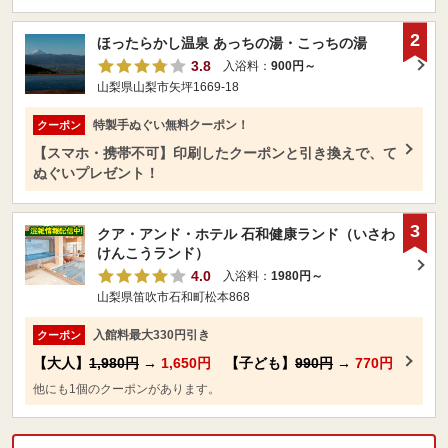
2
ほったらかし温泉 あっちの湯・こっちの湯
3.8
入浴料：
900円～
山梨県山梨市矢坪1669-18
特製手ぬぐい無料クーポン！
クーポン
【スマホ・携帯不可】印刷したクーポンと引き換えで、て
ぬぐいプレゼント！
3
クア・アンド・ホテル 石和健康ランド（いさわ
けんこうランド）
4.0
入浴料：
1980円～
山梨県笛吹市石和町松本868
入館料最大330円引き
クーポン
【大人】
1,980円
→
1,650円
【子ども】
990円
→
770円
他にも1個のクーポンがあります。