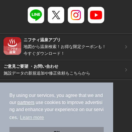
ニフティ温泉アプリ
地図から温泉検索！お得な限定クーポンも！
今すぐダウンロード！
ご意見ご要望 ・お問い合わせ
施設データの新規追加や修正依頼もこちらから
スマートフォン
/
PC
加盟店募集（資料請求）
広告出稿のご案内
By using our services, you agree that we and
our
partners
use cookies to improve advertisi
利用規約
ライフスタイルMEMBERS+規約
ng and enhance your experience on our servi
特定商取引法に基づく表記
ヘルプ
採用情報
ces.
Learn more
運営会社
個人情報保護ポリシー
©NIFTY Lifestyle Co., Ltd.