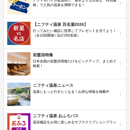
ノジマモバイル会員向け 通常よりもお得な「特別価
格」で人気の温泉を満喫できる！
【ニフティ温泉 百名湯2026】
行ってみたい施設に投票してプレゼントを当てよう！
（全10回開催 / 合計260名様）
岩盤浴特集
日本全国の岩盤浴情報だけをピックアップ。まとめて
検索！
ニフティ温泉ニュース
温泉にもっと行きたくなる！お得な情報を掲載中
ニフティ温泉 おふろパス
温浴施設をお得に楽しめるサブスクリプションプラン