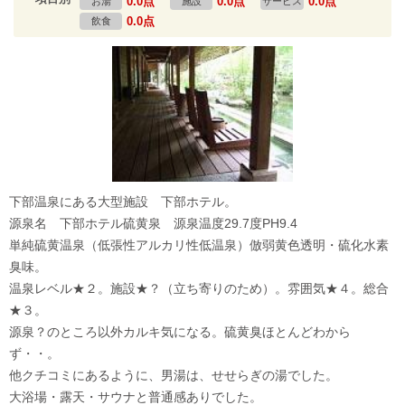
0.0点
0.0点
0.0点
お湯
施設
サービス
0.0点
飲食
下部温泉にある大型施設 下部ホテル。
源泉名 下部ホテル硫黄泉 源泉温度29.7度PH9.4
単純硫黄温泉（低張性アルカリ性低温泉）倣弱黄色透明・硫化水素
臭味。
温泉レベル★２。施設★？（立ち寄りのため）。雰囲気★４。総合
★３。
源泉？のところ以外カルキ気になる。硫黄臭ほとんどわから
ず・・。
他クチコミにあるように、男湯は、せせらぎの湯でした。
大浴場・露天・サウナと普通感ありでした。