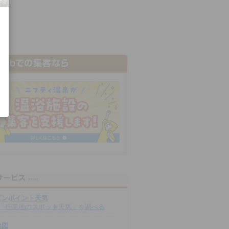
ピンポイント天気
「行楽地のスポット天気」を調べる
地図