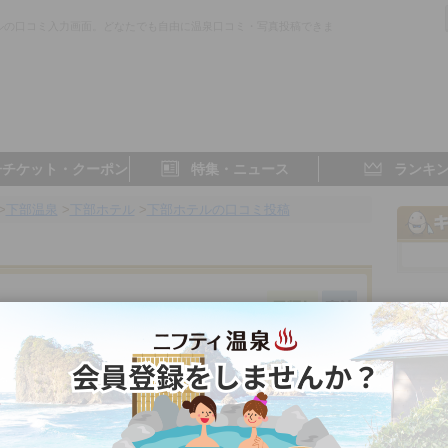
ルの口コミ入力画面。どなたでも自由に温泉口コミ・写真投稿できま
子チケット・クーポン
特集・ニュース
ランキ
>
下部温泉
>
下部ホテル
>
下部ホテルの口コミ投稿
件
山梨県／下部
4.0点
- 点