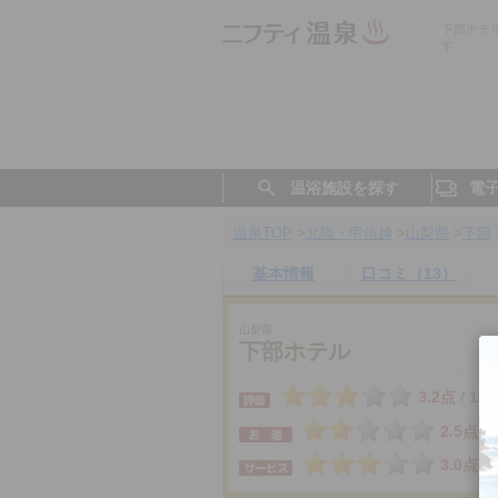
下部ホテ
す。
温浴施設を探す
電
温泉TOP
>
北陸・甲信越
>
山梨県
>
下部
基本情報
口コミ（13）
山梨県
下部ホテル
3.2点
13
/
2.5点
3.0点