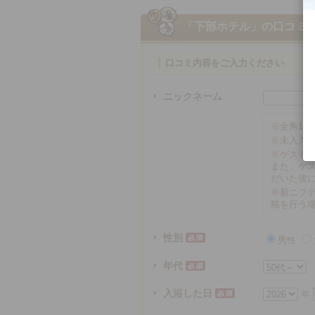
「下部ホテル」
の口コミ
口コミ内容をご入力ください
ニックネーム
※
全角16
※
未入力
※ゲスト
また、ゲ
だいた後
※
新ニフテ
稿を行う
性別
男性
年代
入浴した日
年