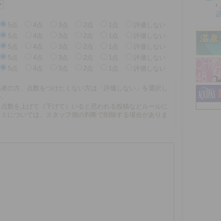
5点
4点
3点
2点
1点
評価しない
5点
4点
3点
2点
1点
評価しない
5点
4点
3点
2点
1点
評価しない
5点
4点
3点
2点
1点
評価しない
5点
4点
3点
2点
1点
評価しない
係者の方、点数をつけたくない方は「評価しない」を選択し
い。
に点数を上げて（下げて）いると思われる投稿などルールに
コミについては、スタッフ側の判断で削除する場合がありま