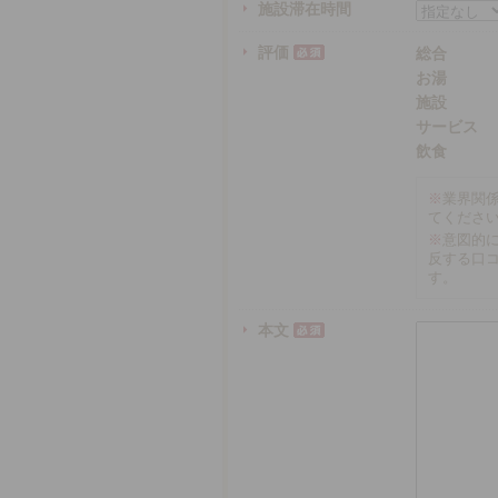
施設滞在時間
評価
総合
お湯
施設
サービス
飲食
※
業界関
てくださ
※
意図的
反する口
す。
本文