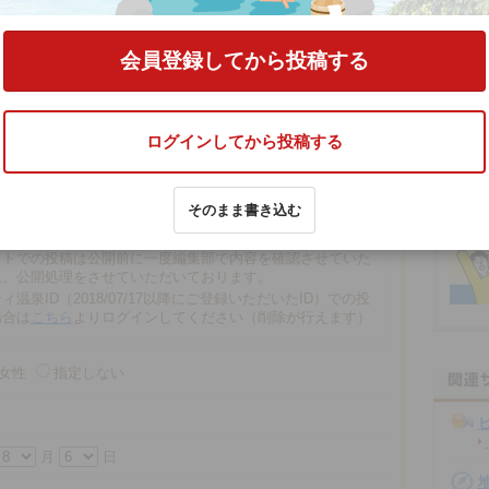
をする
会員登録してから投稿する
ログインしてから投稿する
文字以内
そのまま書き込む
の場合、匿名で投稿されます。
での投稿は、再編集や削除ができませんので注意ください。
ストでの投稿は公開前に一度編集部で内容を確認させていた
に、公開処理をさせていただいております。
ィ温泉ID（2018/07/17以降にご登録いただいたID）での投
場合は
こちら
よりログインしてください（削除が行えます）
女性
指定しない
月
日