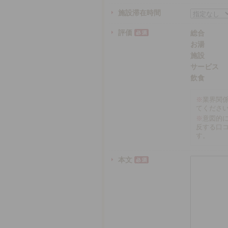
施設滞在時間
評価
総合
お湯
施設
サービス
飲食
※
業界関
てくださ
※
意図的
反する口
す。
本文