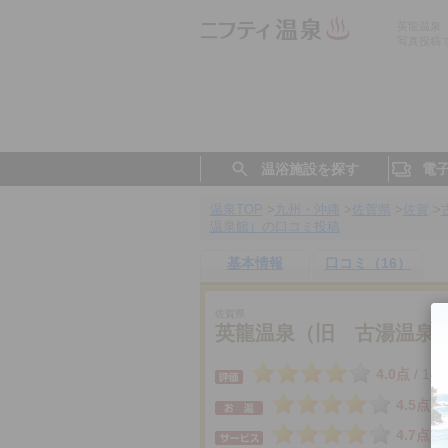
英龍温泉
写真投稿
温浴施設を探す
電
温泉TOP
>
九州・沖縄
>
佐賀県
>
佐賀
>
温泉館）の口コミ投稿
基本情報
口コミ（16）
佐賀県
英龍温泉（旧 古湯温泉
4.0点
16
/
4.5点
4.7点