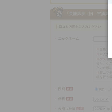
「英龍温泉（旧 古湯温
口コミ内容をご入力ください
ニックネーム
※
全角16
※
未入力
※ゲスト
また、ゲ
だいた後
※
新ニフテ
稿を行う
性別
男性
年代
入浴した日
年