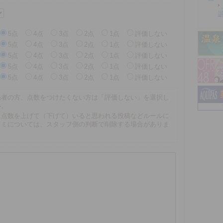
5点
4点
3点
2点
1点
評価しない
5点
4点
3点
2点
1点
評価しない
5点
4点
3点
2点
1点
評価しない
5点
4点
3点
2点
1点
評価しない
5点
4点
3点
2点
1点
評価しない
係者の方、点数をつけたくない方は「評価しない」を選択し
い。
に点数を上げて（下げて）いると思われる投稿などルールに
コミについては、スタッフ側の判断で削除する場合がありま