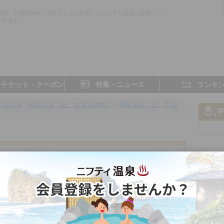
（旧 古湯温泉館）の口コミ入力画面。どなたでも自由に温泉口コミ・
できます。
子チケット・クーポン
特集・ニュース
ランキ
古湯温泉
>
英龍温泉（旧 古湯温泉館）
>
英龍温泉（旧 古湯
館）
件
佐賀県／佐賀
3.7点
5.0点