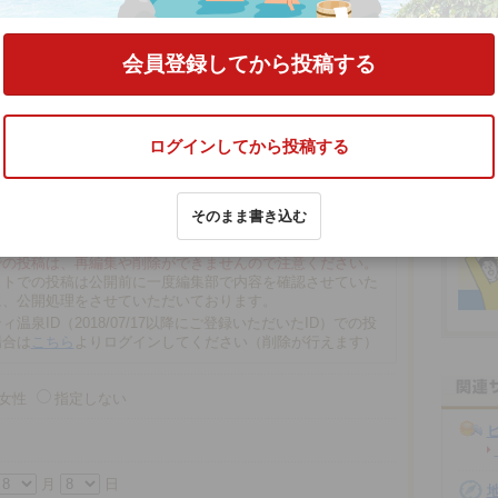
泉館）」
の口コミをする
会員登録してから投稿する
ログインしてから投稿する
そのまま書き込む
文字以内
の場合、匿名で投稿されます。
での投稿は、再編集や削除ができませんので注意ください。
ストでの投稿は公開前に一度編集部で内容を確認させていた
に、公開処理をさせていただいております。
ィ温泉ID（2018/07/17以降にご登録いただいたID）での投
場合は
こちら
よりログインしてください（削除が行えます）
女性
指定しない
月
日