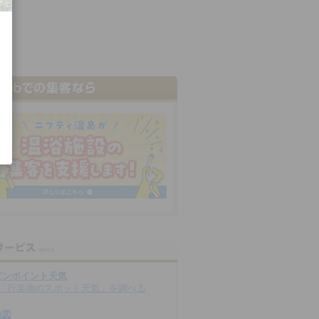
ピンポイント天気
「行楽地のスポット天気」を調べる
地図