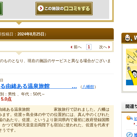
新投稿日：
2024年8月25日
）
前へ
1
次へ
のものとなり、現在の施設のサービスと異なる場合がございま
5日
する由緒ある温泉旅館 …
（
八幡館
）
別：男性 、年代：50代～
5.0点
る由緒ある温泉旅館 家族旅行で訪れました。八幡は
みます。佐渡ヶ島全体の中での位置的には、真ん中のくびれた
端のあたり。佐渡、というより新潟県内で最初に政府登録国際
、かつて昭和天皇皇后両陛下も宿泊に使われた、佐渡を代表す
そうです。