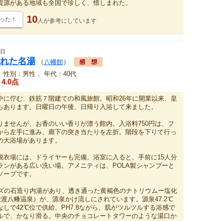
資源がある地域も全国で珍しく、惜しまれた。
10
った！
人が
参考にしています
0日
れた名湯
（
八幡館
）
、性別：男性 、年代：40代
4.0点
中に佇む、鉄筋７階建ての和風旅館。昭和26年に開業以来、皇
もあります。日曜日の午後、日帰り入浴して来ました。
りませんが、お香のいい香りが漂う館内。入浴料750円は、フ
から左手に進み、廊下の突き当たりを左折。階段を下りて行っ
の大浴場があります。
脱衣場には、ドライヤーも完備。浴室に入ると、手前に15人分
ランがある広い洗い場。アメニティは、POLA製シャンプーと
ソープです。
イズの石造り内湯があり、透き通った黄褐色のナトリウムー塩化
佐渡八幡温泉）が、源泉かけ流しにされています。源泉47.2℃
しで42℃位で供給。PH7.8ながら、肌がツルツルする浴感で
ルで、かなり滑る。中央のチョコレートタワーのような湯口か