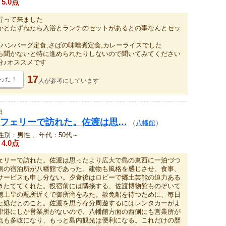
5.0点
行って来ました
かとたずねたら入浴とランチのセットがあるとの事なんとセッ
類ハンバーグ定食,さばの味噌煮定食,カレーライスでした
ら聞かないと特に進められたりしないので聞いてみてください
分♪オススメです
17
った！
人が
参考にしています
日
フェリーで訪れた。佐渡は思…
（
八幡館
）
性別：男性 、年代：50代～
4.0点
リーで訪れた。佐渡は思ったより広大で島の東西に一泊づつ
側の宿泊所が八幡館であった。建物も風格を感じさせ、食事、
サービスも申し分ない。夕食後はロビーで郷土芸能の迫力ある
きたててくれた。投宿前には隣接する、佐渡博物館ものぞいて
徳上皇の配所近くで御所滝をみた。赦免船を待つために、毎日
た処だとのこと。佐渡を思う存分周遊するにはレンタカーがよ
津港にしか営業所がないので、八幡館方面の西側にも営業所が
点も多岐になり、もっと島内観光は便利になる。これだけの歴