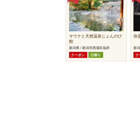
サウナと天然温泉じょんのび
弥
館
新潟県 / 新潟市西蒲区福井
新潟
クーポン
日帰り
ク