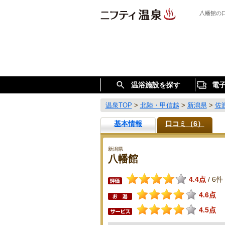
八幡館の
温浴施設を探す
電
温泉TOP
>
北陸・甲信越
>
新潟県
>
佐
基本情報
口コミ（6）
新潟県
八幡館
4.4点
6件
/
4.6点
4.5点