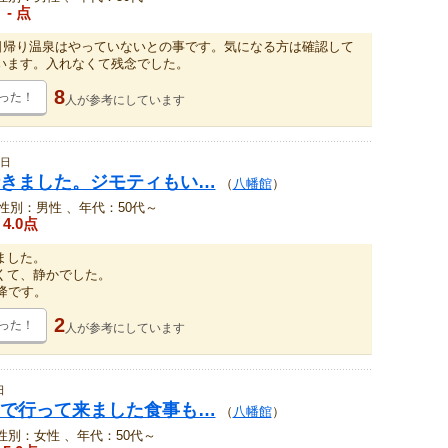
- 点
より日帰り温泉はやっていないとの事です。気になる方は確認して
います。入れなくて残念でした。
8
った！
人が
参考にしています
6日
きました。ジモティもい…
（
八幡館
）
性別：男性 、年代：50代～
4.0点
ました。
くて、静かでした。
降です。
2
った！
人が
参考にしています
日
で行って来ました食事も…
（
八幡館
）
性別：女性 、年代：50代～