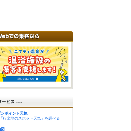
ピンポイント天気
「行楽地のスポット天気」を調べる
地図