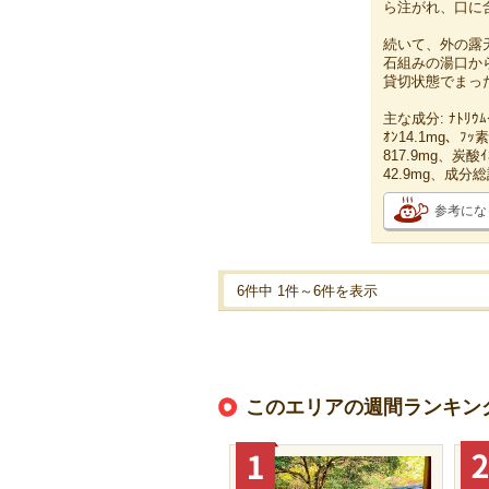
ら注がれ、口に
続いて、外の露
石組みの湯口か
貸切状態でまっ
主な成分: ﾅﾄﾘｳﾑｲ
ｵﾝ14.1mg、ﾌｯ
817.9mg、炭酸
42.9mg、成分総計
参考にな
6件中 1件～6件を表示
このエリアの週間ランキン