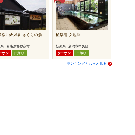
彦桜井郷温泉 さくらの湯
極楽湯 女池店
県 / 西蒲原郡弥彦村
新潟県 / 新潟市中央区
ーポン
日帰り
クーポン
日帰り
ランキングをもっと見る