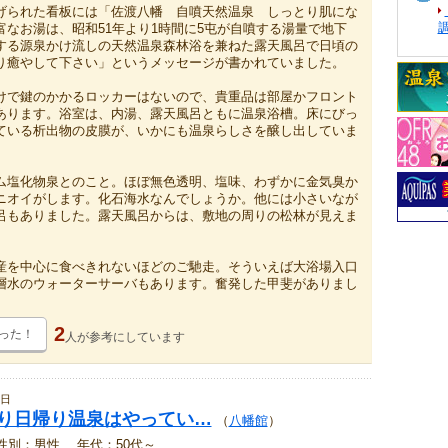
げられた看板には「佐渡八幡 自噴天然温泉 しっとり肌にな
富なお湯は、昭和51年より1時間に5屯が自噴する湯量で地下
噴出する源泉かけ流しの天然温泉森林浴を兼ねた露天風呂で日頃の
り癒やして下さい」というメッセージが書かれていました。
けで鍵のかかるロッカーはないので、貴重品は部屋かフロント
あります。浴室は、内湯、露天風呂ともに温泉浴槽。床にびっ
ている析出物の皮膜が、いかにも温泉らしさを醸し出していま
ム塩化物泉とのこと。ほぼ無色透明、塩味、わずかに金気臭か
ニオイがします。化石海水なんでしょうか。他には小さいなが
呂もありました。露天風呂からは、敷地の周りの松林が見えま
産を中心に食べきれないほどのご馳走。そういえば大浴場入口
層水のウォーターサーバもあります。奮発した甲斐がありまし
2
った！
人が
参考にしています
1日
月より日帰り温泉はやってい…
（
八幡館
）
性別：男性 、年代：50代～