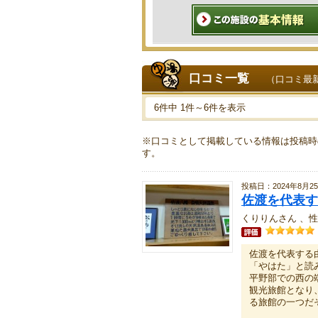
口コミ一覧
（口コミ最
6件中 1件～6件を表示
※口コミとして掲載している情報は投稿時
す。
投稿日：2024年8月2
佐渡を代表
くりりんさん 、性
佐渡を代表す
「やはた」と読
平野部での西の
観光旅館となり
る旅館の一つだ