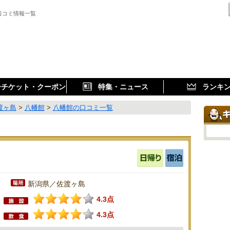
口コミ情報一覧
子チケット・クーポン
特集・ニュース
ランキ
渡ヶ島
>
八幡館
>
八幡館の口コミ一覧
新潟県／佐渡ヶ島
4.3点
4.3点