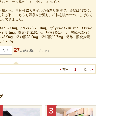
含むとモール臭がして、少ししょっぱい。
天風呂へ。屋根付12人サイズの石造り浴槽で、湯温は41℃位。
ら注がれ、こちらも源泉かけ流し。松林を眺めつつ、しばらく
たりできました。
ｵﾝ1600mg、ｱﾝﾓﾆｳﾑｲｵﾝ9.1mg、ﾏｸﾞﾈｼｳﾑｲｵﾝ10.0mg、ｶﾙｼｳﾑｲ
素ｲｵﾝ8.1mg、塩素ｲｵﾝ2161mg、ﾖｳ素ｲｵﾝ1.4mg、炭酸水素ｲｵﾝ
ｲｵﾝ3.9mg、ﾒﾀｹｲ酸28.5mg、ﾒﾀﾎｳ酸19.7mg、遊離二酸化炭素
4.757g
27
った！
人が
参考にしています
前へ
1
次へ
グ