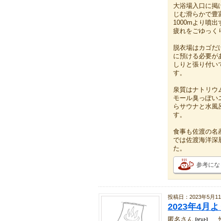
大浴場入口に掲
じむ滑らかで豊
1000mより
疲れをごゆっく
脱衣場はカゴだ
に預ける必要が
しりと張り付い
す。
泉質はナトリウ
モール臭っぽい
らサウナと水風
す。
食事も佐渡の名
では佐渡海洋深
た。
参考にな
投稿日：2023年5月1
2023年4
匿名さん
、