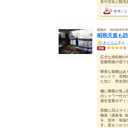
史や文化と観光
参考にな
投稿日：2015年8月3
昭和天皇も訪
きくりん
さん 
広大な赤松林の
室御用達の宿で
華美な装飾はあ
ロントで。玄関
た先に、男女別
棚に籐籠が並ぶ
のシャワー付カ
資生堂製ボディ
窓際に25人サ
物泉（源泉名: 
を、加水・加温な
す。底もツルツ