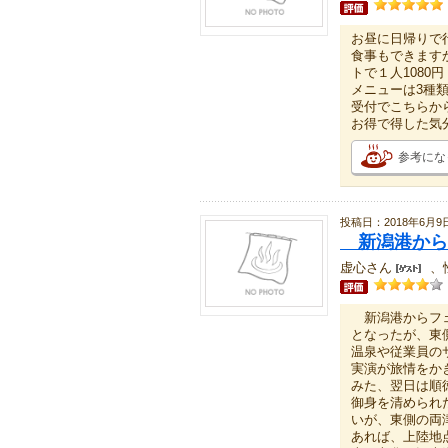
お昼に日帰りで
食事もできます
トで１人1080円
メニューは3種
受付でこちらか
お得で得した気
参考にな
投稿日：2018年6月9
新潟港から
虚心さん
、
新潟港からフェ
となったが、東
温泉や従業員の
実演が旅情をか
みた、翌日は順
御身を清められ
いが、東側の両
あれば、上陸地