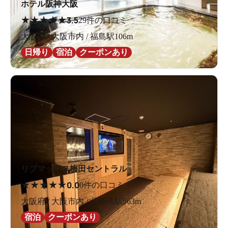
ホテル阪神大阪
★
★
★
★
★
3.5
29件の口コミ
大阪府 / 大阪市内 / 福島駅106m
日帰り
宿泊
クーポンあり
リブマックス梅田セントラル
★
★
★
★
★
0.0
0件の口コミ
大阪府 / 大阪市内 / 北新地駅563m
宿泊
クーポンあり