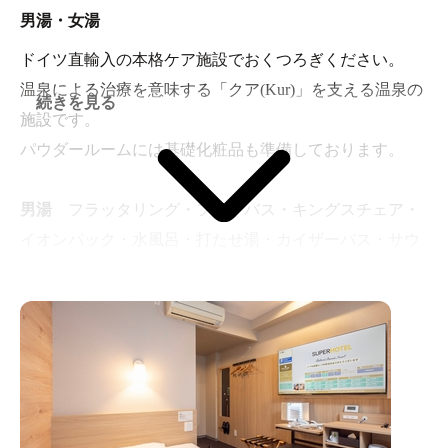
男湯・女湯
ドイツ直輸入の本格ケア施設でおくつろぎください。
温泉による治療を意味する「クア(Kur)」を支える温泉の
続きを見る
施設です。
パウダールームには基礎化粧品も準備しております。
男湯
フラッタリング・フットバス・キングスチェア・
イオンパック・水風呂・打たせ湯・カイザーバス・サウ
ナ・スレンダーシャワー・洗い場（数：11）・ロッカー
ルーム・パウダールーム
女湯
エステバス・水風呂・サウナ・スレンダーシャ
ワー・ボディシャワー・浴場・洗い場（数：8）・ロッ
カールーム・パウダールーム