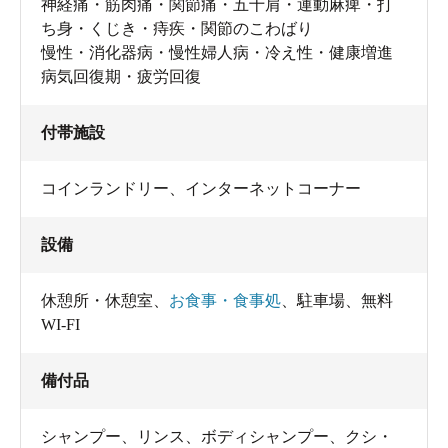
神経痛・筋肉痛・関節痛・五十肩・運動麻痺・打
ち身・くじき・痔疾・関節のこわばり
慢性・消化器病・慢性婦人病・冷え性・健康増進
病気回復期・疲労回復
付帯施設
コインランドリー、インターネットコーナー
設備
休憩所・休憩室
、
お食事・食事処
、
駐車場
、
無料
WI-FI
備付品
シャンプー
、
リンス
、
ボディシャンプー
、
クシ・