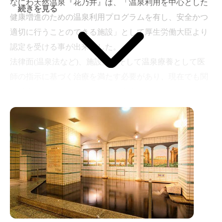
なにわ天然温泉『花乃井』は、「温泉利用を中心とした
続きを見る
健康増進のための温泉利用プログラムを有し、安全かつ
適切に行うことのできる施設」として厚生労働大臣より
認定を受ける事が出来ました。
法律面(温泉法など)、施設面、そして温泉療養として医
師の指示に基づく治療を満たす必要があり、現在でも関
西以南では、わずか数カ所しか存在しません。
ドイツ直輸入の本格クア施設でお客様に最高のくつろぎ
をご提供いたします。
花乃井公式サイトはこちら