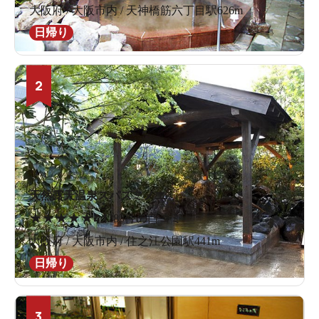
大阪府 / 大阪市内 / 天神橋筋六丁目駅626m
日帰り
2
天然露天温泉スパスミノエ
★
★
★
★
★
4.1
283件の口コミ
大阪府 / 大阪市内 / 住之江公園駅441m
日帰り
3