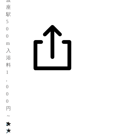
座
駅
5
0
0
m
入
浴
料
1
,
0
0
0
円
～
★
3
4
★
.
3