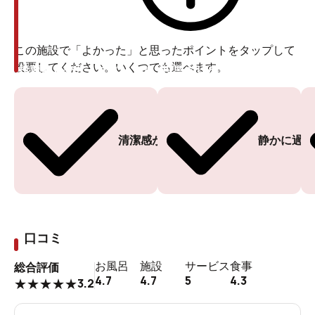
この施設で「よかった」と思ったポイントをタップして
投票してください。いくつでも選べます。
投票ありがとうございます
投票ありがとうございます
清潔感がある
静かに過ご
口コミ
お風呂
施設
サービス
食事
総合評価
4.7
4.7
5
4.3
3.2
★
★
★
★
★