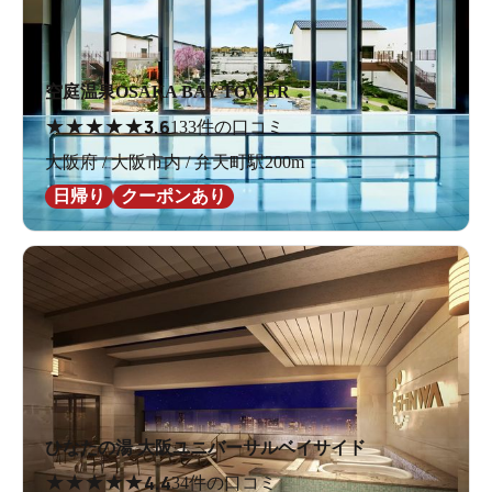
空庭温泉OSAKA BAY TOWER
★
★
★
★
★
3.6
133件の口コミ
大阪府 / 大阪市内 / 弁天町駅200m
日帰り
クーポンあり
ひなたの湯 大阪ユニバーサルベイサイド
★
★
★
★
★
4.4
34件の口コミ