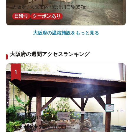
大阪府 / 大阪市内 / 安治川口駅357m
日帰り
クーポンあり
大阪府の
温浴施設をもっと見る
大阪府の週間アクセスランキング
1
天然温泉 なにわの湯
★
★
★
★
★
3.3
112件の口コミ