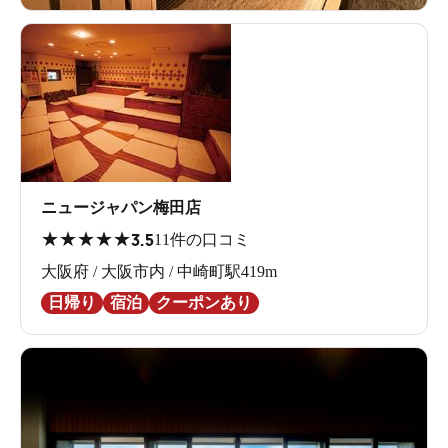
ニュージャパン梅田店
★
★
★
★
★
3.5
11件の口コミ
大阪府 / 大阪市内 / 中崎町駅419m
日帰り
宿泊
クーポンあり