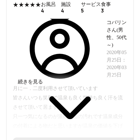
★
★
★
★
★
お風呂
施設
サービス
食事
4
4
5
3
コバリン
さん(
男
性
、
50代
～
)
2020年05
月25日
：
2020年03
月25日
続きを見る
月に一．二度利用させて頂いています
皆さんいつも笑顔で温泉も良く気持ち良く汗を流
させて頂いて居ます
只一つ気になるのが湯船壁面の汚れです温泉成分
の付着による物だと思いますが温泉の価値を下げ
て居ると思います、一刻も早い処置を希望いたし