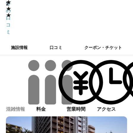
★
2
件
★
の
★
口
コ
ミ
施設情報
口コミ
クーポン・チケット
混雑情報
料金
営業時間
アクセス