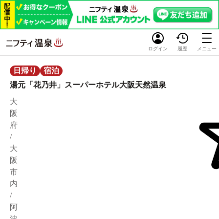
ログイン
履歴
メニュー
日帰り
宿泊
湯元「花乃井」スーパーホテル大阪天然温泉
大
阪
府
/
大
阪
市
内
/
阿
波