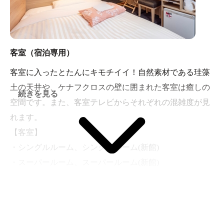
客室（宿泊専用）
客室に入ったとたんにキモチイイ！自然素材である珪藻
土の天井や、ケナフクロスの壁に囲まれた客室は癒しの
続きを見る
空間です。また、客室テレビからそれぞれの混雑度が見
れます。
【客室】
・シングルルーム、シングルルーム(新館)
・スーパールーム、スーパールーム(新館)
・レディースルーム(新館)
・ツインルーム(スタンダード)
・コネクティングルーム
・スィートルーム