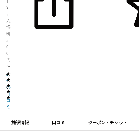
4
k
m
入
浴
料
5
0
0
円
〜
★
4
2
★
.
件
★
0
の
★
口
★
コ
ミ
施設情報
口コミ
クーポン・チケット