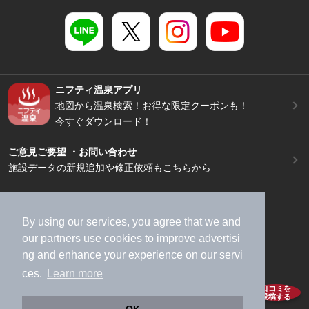
ニフティ温泉アプリ
地図から温泉検索！お得な限定クーポンも！
今すぐダウンロード！
ご意見ご要望 ・お問い合わせ
施設データの新規追加や修正依頼もこちらから
スマートフォン
/
PC
加盟店募集（資料請求）
広告出稿のご案内
By using our services, you agree that we and
利用規約
ライフスタイルMEMBERS+規約
our
partners
use cookies to improve advertisi
ng and enhance your experience on our servi
特定商取引法に基づく表記
ヘルプ
採用情報
ces.
Learn more
運営会社
個人情報保護ポリシー
口コミを
投稿する
©NIFTY Lifestyle Co., Ltd.