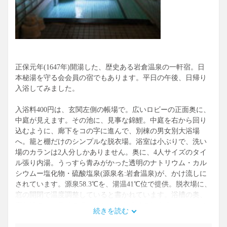
正保元年(1647年)開湯した、歴史ある岩倉温泉の一軒宿。日
本秘湯を守る会会員の宿でもあります。平日の午後、日帰り
入浴してみました。
入浴料400円は、玄関左側の帳場で。広いロビーの正面奥に、
中庭が見えます。その池に、見事な錦鯉。中庭を右から回り
込むように、廊下をコの字に進んで、別棟の男女別大浴場
へ。籠と棚だけのシンプルな脱衣場。浴室は小ぶりで、洗い
場のカランは2人分しかありません。奥に、4人サイズのタイ
ル張り内湯。うっすら青みがかった透明のナトリウム・カル
シウムー塩化物・硫酸塩泉(源泉名:岩倉温泉)が、かけ流しに
されています。源泉58.3℃を、湯温41℃位で提供。脱衣場に、
窓の開閉で温度調整していると書かれています。浴槽の奥、
石灯籠の下に竜頭の湯口。白い温泉成分の析出物がこんもり
続きを読む
付着して、もはや白竜のようになっています。触ってみると
熱く、湯温にして44℃位。なめてみると、少ししょっぱいが