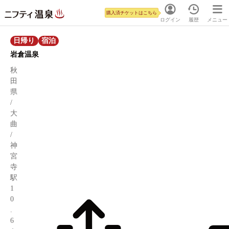
購入済チケットはこちら
ログイン
履歴
メニュー
日帰り
宿泊
岩倉温泉
秋
田
県
/
大
曲
/
神
宮
寺
駅
1
0
.
6