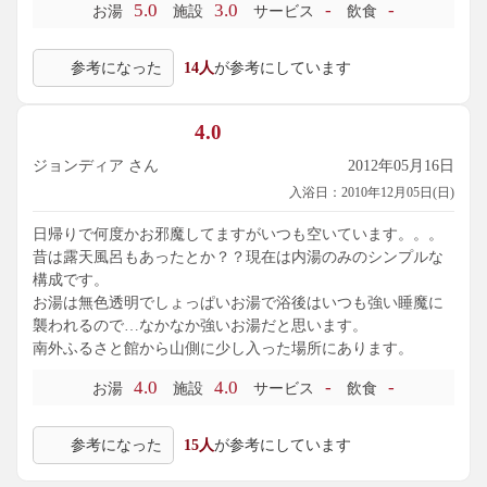
5.0
3.0
-
-
お湯
施設
サービス
飲食
まろやかな味。この湯口は男女共用で、往き来は出来ません
が、奥の方で女湯と繋がっていました。PH7.7で、肌がややス
参考になった
14人
が参考にしています
ベスベする浴感。窓の外には裏山。ずっと貸切状態で、古の
良泉を堪能しました。
4.0
主な成分: ﾅﾄﾘｳﾑｲｵﾝ1106mg、ｶﾙｼｳﾑｲｵﾝ491.5mg、塩素ｲｵﾝ1915
mg、硫酸ｲｵﾝ958.5、ﾒﾀｹｲ酸49.6mg、成分総計4.58g
ジョンディア さん
2012年05月16日
入浴日：2010年12月05日(日)
日帰りで何度かお邪魔してますがいつも空いています。。。
昔は露天風呂もあったとか？？現在は内湯のみのシンプルな
構成です。
お湯は無色透明でしょっぱいお湯で浴後はいつも強い睡魔に
襲われるので…なかなか強いお湯だと思います。
南外ふるさと館から山側に少し入った場所にあります。
4.0
4.0
-
-
お湯
施設
サービス
飲食
参考になった
15人
が参考にしています