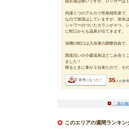
脱衣場は狭いですが、ロッカーは
内湯１つのアルカリ性単純性泉で
なので加温はしていますが、加水
シャワーのついたカランが４つ、
に蛇口からも温泉が出てきます。
浴槽の蛇口は入浴者の調整自由で
国道沿いの小森温泉ほどこみ合う
ました！
帰るときに車が２台来たので、その
35
参考になった！
人が
参
「 湯の瀬
このエリアの週間ランキン