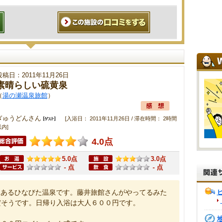
投稿日：2011年11月26日
素晴らしい硫黄泉
（
湯の瀬温泉旅館
）
ぎゅうどんさん
[入浴日： 2011年11月26日 / 滞在時間： 2時間
内]
4.0点
5.0点
3.0点
- 点
- 点
にあるひなびた温泉です。藤井旅館さんがやってるみた
だそうです。日帰り入浴は大人６００円です。