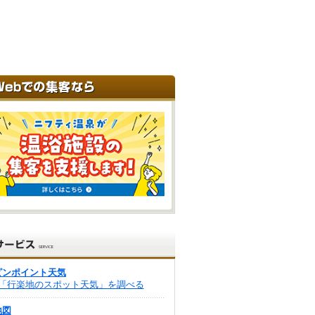
ピンポイント天気
「行楽地のスポット天気」を調べる
地図