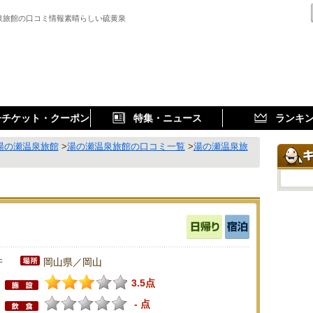
泉旅館の口コミ情報素晴らしい硫黄泉
子チケット・クーポン
特集・ニュース
ランキ
湯の瀬温泉旅館
>
湯の瀬温泉旅館の口コミ一覧
>
湯の瀬温泉旅
件
岡山県／岡山
3.5点
- 点