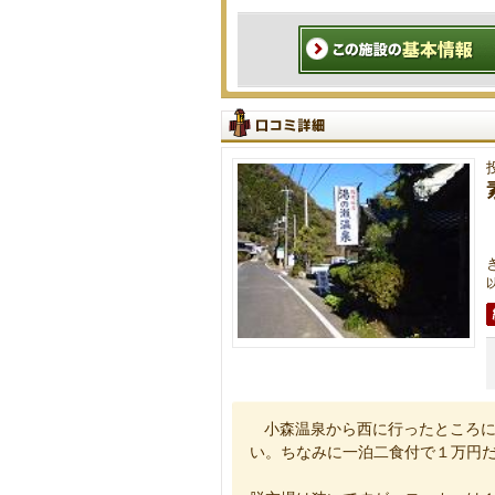
以
小森温泉から西に行ったところ
い。ちなみに一泊二食付で１万円