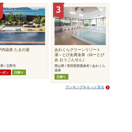
戸内温泉 たまの湯
あわくらグリーンリゾート
湯～とぴあ黄金泉（ゆーとぴ
あ おうごんせん）
県 / 玉野市
岡山県 / 英田郡西粟倉村 / あわくら
温泉
ーポン
日帰り
日帰り
ランキングをもっと見る