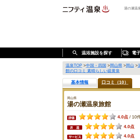
湯の瀬温
温浴施設を探す
電
温泉TOP
>
中国・四国
>
岡山県
>
岡山
>
館の口コミ 素晴らしい硫黄泉
基本情報
口コミ（10）
岡山県
湯の瀬温泉旅館
4.0点
10
/
4.0点
4.0点