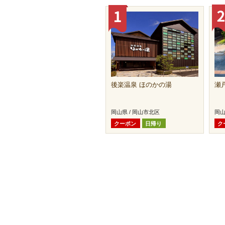
後楽温泉 ほのかの湯
瀬
岡山県 / 岡山市北区
岡山
クーポン
日帰り
ク