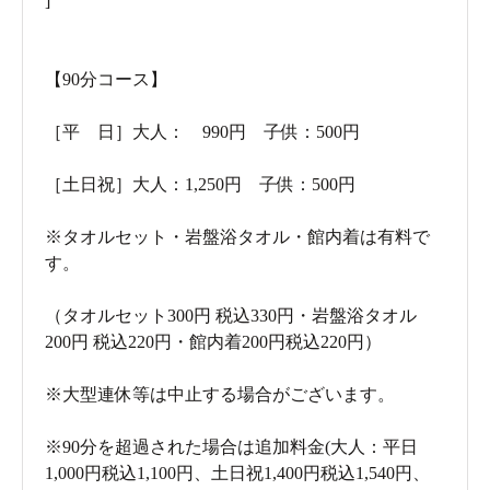
]
【90分コース】
［平 日］大人： 990円 子供：500円
［土日祝］大人：1,250円 子供：500円
帰り際にお世話になる精算機
豊富な種類の館内着の中から、お気に入りのデザインを
※タオルセット・岩盤浴タオル・館内着は有料で
す。
選びましょう。館内着やタオルなどを受け取ったら、利
用スタートです。
（タオルセット300円 税込330円・岩盤浴タオル
200円 税込220円・館内着200円税込220円）
※大型連休等は中止する場合がございます。
※90分を超過された場合は追加料金(大人：平日
1,000円税込1,100円、土日祝1,400円税込1,540円、