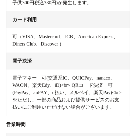
子供300円税込330円)が発生します。
カード利用
可（VISA、Mastercard、JCB、American Express、
Diners Club、Discover ）
デザインだけでなくサイズも幅広い
電子決済
12種類のお風呂とサウナ。天然温泉のお風呂も！
お風呂好きの筆者、まずはお風呂を堪能しました！
電子マネー 可(交通系IC、QUICPay、nanaco、
WAON、楽天Edy、iD)<br> QRコード決済 可
ロッカーは男女それぞれ500ずつと豊富な数。
(PayPay、auPAY、d払い、メルペイ、楽天Pay)<br>
洗い場も広々としていて、Refaのシャワーが使える洗い
※ただし、一部の商品および提供サービスのお支
払いにご利用いただけない場合がございます。
場もありテンションが上がりました。人が多い時も気が
ねなく洗い場が使えそうです。
営業時間