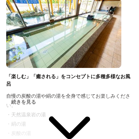
開放的で不思議な絹の湯に入って、日頃から蓄積されて
いるストレスやお肌の汚れをきれいサッパリと洗い流
し、美肌美人になりましょう！
効果・効能 ・美肌効果・お肌の汚れ除去・マッサージ
作用・冷えの解消・健康増進・リラックス効果
「楽しむ」「癒される」をコンセプトに多種多様なお風
呂
自慢の炭酸の湯や絹の湯を全身で感じてお楽しみくださ
続きを見る
い。
・天然温泉岩の湯
・絹の湯
・炭酸の湯