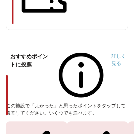
天気が良かったので自由ヶ丘駅から歩いて向かいました
「徒歩20分はちょっと辛い……」という人は、「星ヶ丘
駅」「栄駅」「藤が丘駅」から出ている無料送迎バスの
おすすめポイン
詳しく
利用をおすすめします。
見る
トに投票
本数もたくさんあるので安心ですよ。（※時間は公式サ
イトをご確認ください）
この施設で「よかった」と思ったポイントをタップして
投票してください。いくつでも選べます。
投票ありがとうございます
投票ありがとうございます