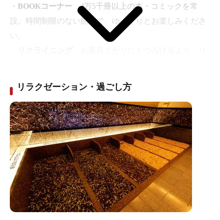
・
BOOKコーナー
4万5千冊以上の本・コミックを常
設。時間制限のない館内で、ゆっくりとお楽しみくださ
い。
・
リクライニング
お風呂上がりにくつろげるよう、リ
クライニングチェアーをずらりと並べた休憩ラウンジ。
・
レンタルルーム
家族や仲間で集まって寛げる人気の
リラクゼーション・過ごし方
カラオケルームをご用意しました。女子会にもぜひご利
用ください。（予約制）
・
プレミアムルーム
３部屋限定でVIPルームをご用意
しました。ゆっくり過ごすもよし、専用シャワーでスッ
キリするもよし、お客様のご要望にお応えした個室と
なっております。(予約制)
・
ワーキングスペース
無料で利用できるコワーキング
スペースと有料個室のワーキングルーム(予約制)をご用
意しました。