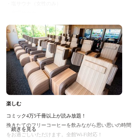
・塩サウナ（女性のみ）
・高温サウナ
・日替の湯
・ジェットバス
・スーパージェットバス
・壺の湯
・座り湯
楽しむ
コミック4万5千冊以上が読み放題！
挽きたてのフリーコーヒーを飲みながら思い思いの時間
続きを見る
をお過ごしいただけます。全館Wi-Fi対応！