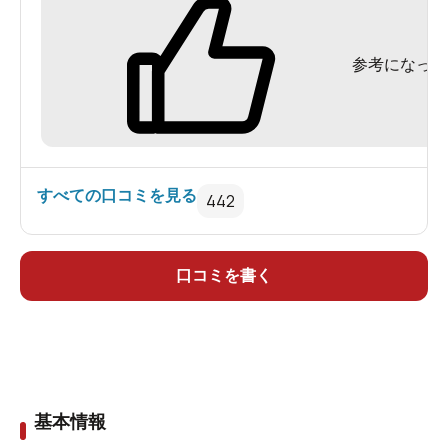
￥110 かかりました。
参考になった
すべての口コミを見る
442
口コミを書く
靴を入れる下駄箱の数は1,000個ほどあるので、混雑時も
困ることがなさそうです。
下駄箱にもお花のあしらいが！入館していきなりほっこ
基本情報
りする演出に癒されました。