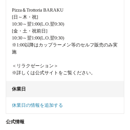
Pizza＆Trottoria BARAKU
[日～木・祝]
10:30～翌1:00(L.O.翌0:30)
[金・土・祝前日]
10:30～翌1:00(L.O.翌0:30)
※1:00以降はカップラーメン等のセルフ販売のみ実
洗い場も広々でした
施
RAKU SPA GARDEN 名古屋には、お風呂とサウナがな
＜リラクゼーション＞
んと12種類もあります！
※詳しくは公式サイトをご覧ください。
ジェットバスや電気の湯、その時々で内容が変わる日替
わりの湯など、魅力的なお風呂のラインナップがそろっ
休業日
ていました。
血行促進や疲労回復を促してくれる、私の好きな炭酸の
休業日の情報を追加する
湯ももちろんありました。
公式情報