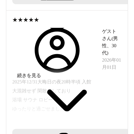
敷地も広く
を1回は無料で替えさせてくれたら嬉しいなと思い
ました。あともしもの生理の時に、ナプキンが自
★
★
★
★
★
販機で買えると助かります。脱衣場の自販機には
ゲスト
オムツしかなかったので、お願いします。
さん(
男
性
、
30
代
)
2026年01
月01日
続きを見る
2025年12/31大晦日の夜20時半頃 入館
大混雑せず 閑散としており
浴場 サウナ ロビー
駐車場も広い！
ゆったりと過ごせましたよ！
早速館内へ！
エントランスからワクワクする雰囲気。施設の中に入っ
★土日祝日料金＋年末年始の割増料金
てみましょう！