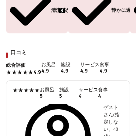
3
清潔感がある
静かに過ご
店舗前のバス停から発着しています
口コミ
お風呂
施設
サービス
食事
総合評価
4.9
4.9
4.9
4.9
4.9
★
★
★
★
★
★
★
★
★
★
お風呂
施設
サービス
食事
5
5
4
4
ゲスト
さん(
指
定しな
い
、
40