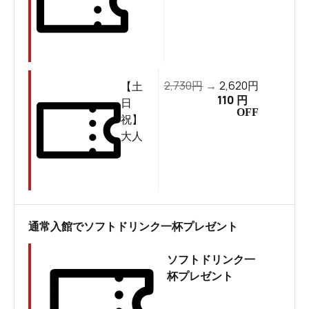
ここでは、実際に取材をしたRAKU SPA GARDEN 名古
屋の魅力をとことん紹介します！
無料送迎バスもある！施設までのアクセス
RAKU SPA GARDEN 名古屋は、名古屋市営バス「光が
2,730
2,620
円
→
円
【土
110
円
丘駅」から徒歩3分、「猪高車庫駅」から徒歩12分、電車
日
OFF
祝】
では名古屋市営名城線「自由ヶ丘駅」から徒歩20分の場
大人
所にあります。
通常入館でソフトドリンク一杯プレゼント
ソフトドリンク一
杯プレゼント