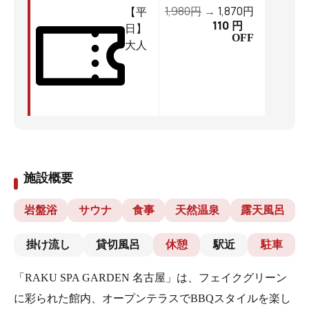
1,980
1,870
円
→
円
【平
110
円
日】
OFF
大人
施設概要
岩盤浴
サウナ
食事
天然温泉
露天風呂
掛け流し
貸切風呂
休憩
駅近
駐車
「RAKU SPA GARDEN 名古屋」は、フェイクグリーン
に彩られた館内、オープンテラスでBBQスタイルを楽し