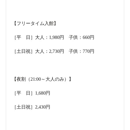
【フリータイム入館】
［平 日］大人：1,980円 子供：660円
［土日祝］大人：2,730円 子供：770円
お花のかわいいあしらい♪鍵は自分で管理します
フロントでリストバンドを受け取り、入り口ゲートから
【夜割（21:00～大人のみ）】
館内に入ります。
館内では、このリストバンドでサービスや飲食の支払い
［平 日］1,680円
をし、最後にまとめて利用した分を精算することになる
ので、お財布を持たずにゆっくり過ごせるのがうれしい
［土日祝］2,430円
ポイント。手ぶらで施設を楽しみつくしましょう！