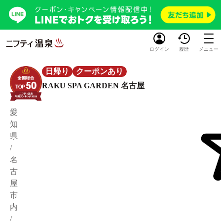
ログイン
履歴
メニュー
日帰り
クーポンあり
RAKU SPA GARDEN 名古屋
愛
知
県
/
名
古
屋
市
内
/