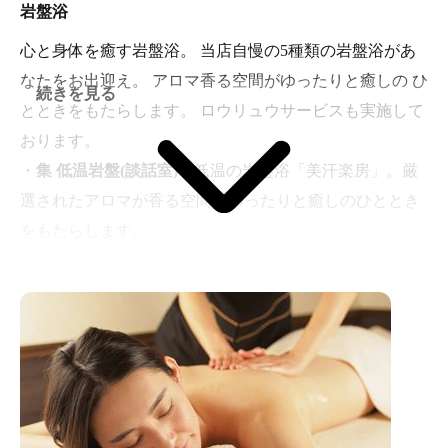
岩盤浴
ゆっくり読書をしたり、お仕事や勉強にご活用下さい。
・
フリーエリア
緑溢れる館内にて、時間を忘れてくつ
心と身体を癒す岩盤浴。 当店自慢の5種類の岩盤浴があ
ろげるフリーエリア。
なたをお出迎え。 アロマ香る空間がゆったりと癒しの ひ
続きを見る
・
プレイエリア
お子様も安心して遊べるエリアをご用
とときをもたらします。 ロウリュウサービスも実施して
意しました。色んな遊具でいっぱい楽しめる遊び場で
おります。
す。
・
集 低温岩盤(談話室)
低温の岩盤浴「美汗楽房」。厳
・
ゲームコーナー
お子様から大人までお楽しみいただ
選されたアロマが香る空間がゆったりと癒しのひととき
けます。どうぞ皆様でご利用ください。
をもたらします。
・
煌 ロウリュウの房
ロウリュウで汗をたくさん流す
のもオススメです。セルフロウリュがお楽しみいただけ
ます。
・
艶 アメジストの房
精神を安定させリラックス効果が
あるとされるアメジストに包まれた贅沢な空間。気分を
リフレッシュさせお寛ぎください。
・
凛 冷凍房
熱くなった身体をクールダウン。弛緩した