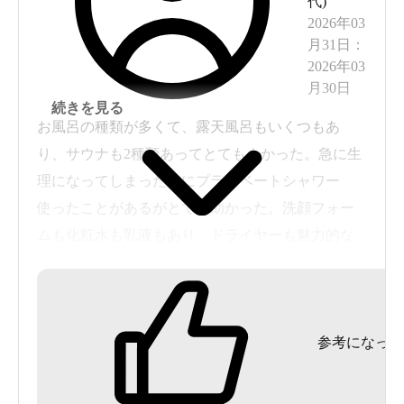
代
)
2026年03
無料送迎バス
月31日
：
2026年03
施設には広い駐車場や駐輪場も完備。遠方からのアクセ
月30日
スも大歓迎です。
続きを見る
お風呂の種類が多くて、露天風呂もいくつもあ
り、サウナも2種類あってとてもよかった。急に生
理になってしまった時にプライベートシャワー
使ったことがあるがとても助かった。洗顔フォー
ムも化粧水も乳液もあり、ドライヤーも魅力的な
もので嬉しかった。座ったり寝転んだりして漫画
が読めてゆっくりできた。岩盤浴も3つくらいあっ
て楽しめた。子どもはゲーセンコーナーも楽しん
参考になった
でいた。飲食店は2つあり、いろんなメニューが
あって選べてよかったし、どちらも美味しかった
です。のんびり長く滞在する場所なので、館内着