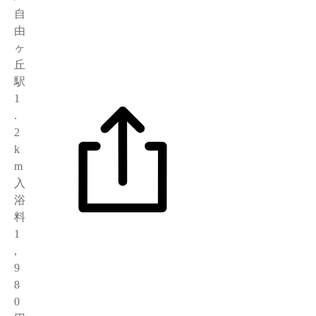
自
由
ヶ
丘
駅
1
.
2
k
m
入
浴
料
1
,
9
8
0