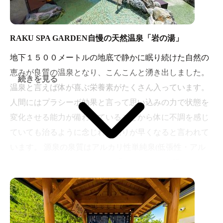
RAKU SPA GARDEN自慢の天然温泉「岩の湯」
地下１５００メートルの地底で静かに眠り続けた自然の
恵みが良質の温泉となり、こんこんと湧き出しました。
続きを見る
温泉と言えば体が喜ぶ栄養素がたくさん入っています。
人間にはプラシーボ効果と言って思い込みの力で状態を
変化させる能力が備わっていることから体に不調を感じ
ていても治るように念じれば治りが早くなると言われて
います。 源泉の泉質はアルカリ性単純泉(低張性・アル
カリ性・低温泉)と、日本で一番多い温泉の泉質となって
おり、泉温は三十・五度、湧出量は１分間に４０㍑と豊
富な水源を持った温泉です。