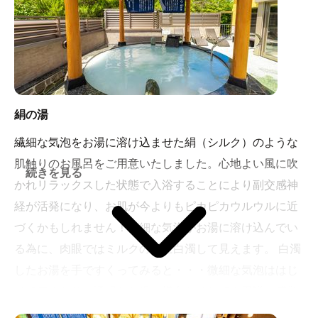
絹の湯
繊細な気泡をお湯に溶け込ませた絹（シルク）のような
肌触りのお風呂をご用意いたしました。心地よい風に吹
続きを見る
かれリラックスした状態で入浴することにより副交感神
経が活発になり、お肌が今よりもピカピカウルウルに近
づくかもしれません！微細な気泡がお湯に溶け込んでい
る為に、肉眼ではミルクの様に白濁して見えます。 白濁
したお湯を手ですくってみると・・・微細な気泡ははじ
けて無くなり、透明なお湯に様変わりして不思議な感覚
を味わえます。