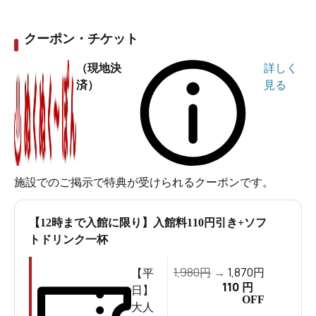
クーポン・チケット
お風呂も岩盤浴もグルメも！緑あふれるアウトドアな雰
（現地決
詳しく
囲気で存分にくつろげる「RAKU SPA GARDEN名古
済）
見る
屋」
萩 ゆう / 2024年09月17日作成名古屋市名東区平和が丘に
ある「RAKU SPA GARDEN 名古屋」。
全国に４店舗（RAKU SPA 1010 神田、RAKU SPA 鶴
施設でのご掲示で特典が受けられるクーポンです。
見、RAKU SPA GARDEN 名古屋、RAKU SPA Cafe 浜
松）展開されているRAKUSPAブランドは、なんと今年8
【12時まで入館に限り】入館料110円引き+ソフ
月で10周年を迎えました！
トドリンク一杯
「RAKU SPA GARDEN 名古屋」は緑に彩られた癒しの
1,980
1,870
円
→
円
【平
110
円
雰囲気が味わえるスパとして、多くの人に親しまれてい
日】
OFF
大人
ます。