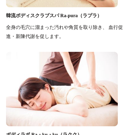
韓流ボディスクラブスパ Ra-pura（ラプラ）
全身の毛穴に溜まった汚れや角質を取り除き、 血行促
進・新陳代謝を促します。
ボディラボ Ra・ku・ku（ラクク）