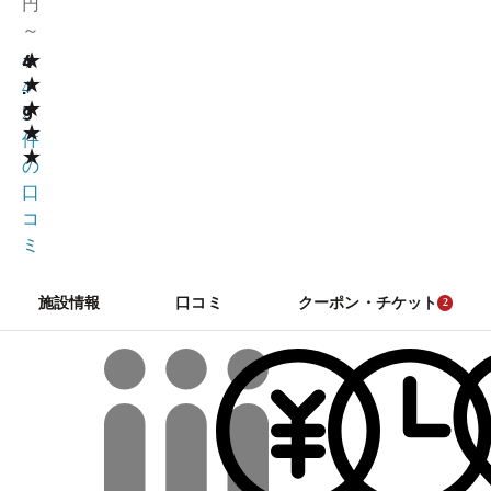
円
～
★
4
4
★
.
4
★
9
2
★
件
★
の
口
コ
ミ
施設情報
口コミ
クーポン・チケット
2