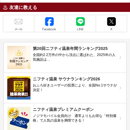
友達に教える
メール
Facebook
LINE
X
第20回ニフティ温泉年間ランキング2025
全国約2.2万件の中から頂点に選ばれた、2025年の人
気施設は…
ニフティ温泉 サウナランキング2026
おふろ好きユーザーの投票により、全国No.1サウナが
決定！
ニフティ温泉プレミアムクーポン
ノジマモバイル会員向け 通常よりもお得な「特別価
格」で人気の温泉を満喫できる！