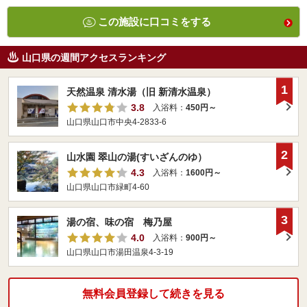
この施設に口コミをする
山口県の週間アクセスランキング
1
天然温泉 清水湯（旧 新清水温泉）
3.8
入浴料：
450円～
山口県山口市中央4-2833-6
2
山水園 翠山の湯(すいざんのゆ）
4.3
入浴料：
1600円～
山口県山口市緑町4-60
3
湯の宿、味の宿 梅乃屋
4.0
入浴料：
900円～
山口県山口市湯田温泉4-3-19
無料会員登録して続きを見る