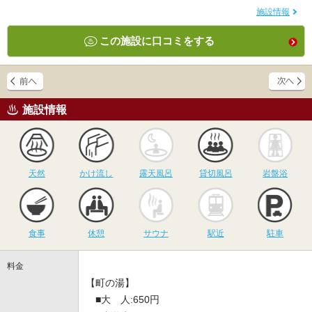
施設情報
この施設に口コミをする
施設情報
天然
かけ流し
露天風呂
貸切風呂
岩
天然
かけ流し
露天風呂
貸切風呂
岩盤浴
食事
休憩
サウナ
駅近
駐
食事
休憩
サウナ
駅近
駐車
料金
【町の湯】
■大 人:650円