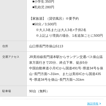
■小学生:350円
■乳幼児:280円
【家族湯】（貸切風呂）※要予約
■50分／3,500円
※大人3名または大人3名+子供2名
※上記より増員の場合、1名追加ごとに500円
山口県長門市俵山5113
住所
JR美祢線長門湯本駅からサンデン交通バス俵山温
交通アクセス
泉方面行きで20分、終点下車、徒歩5分
中国自動車道小月ICから国道491号･県道34号を俵
山･長門方面へ31km、または美祢ICから国道435
号･県道34号を俵山･長門方面へ31km
90台（無料）
駐車場
施設情報