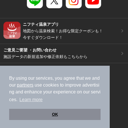
ニフティ温泉アプリ
地図から温泉検索！お得な限定クーポンも！
今すぐダウンロード！
ご意見ご要望 ・お問い合わせ
施設データの新規追加や修正依頼もこちらから
スマートフォン
/
PC
加盟店募集（資料請求）
広告出稿のご案内
By using our services, you agree that we and
our
partners
use cookies to improve advertisi
利用規約
ライフスタイルMEMBERS+規約
ng and enhance your experience on our servi
特定商取引法に基づく表記
ヘルプ
採用情報
ces.
Learn more
運営会社
個人情報保護ポリシー
©NIFTY Lifestyle Co., Ltd.
OK