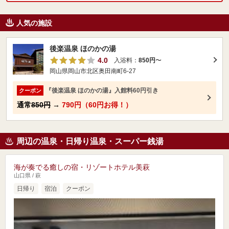
人気の施設
後楽温泉 ほのかの湯
4.0
入浴料：
850円
〜
岡山県岡山市北区奥田南町6-27
『後楽温泉 ほのかの湯』入館料60円引き
クーポン
通常
850円
→
790円（60円お得！）
周辺の温泉・日帰り温泉・スーパー銭湯
海が奏でる癒しの宿・リゾートホテル美萩
山口県 / 萩
日帰り
宿泊
クーポン