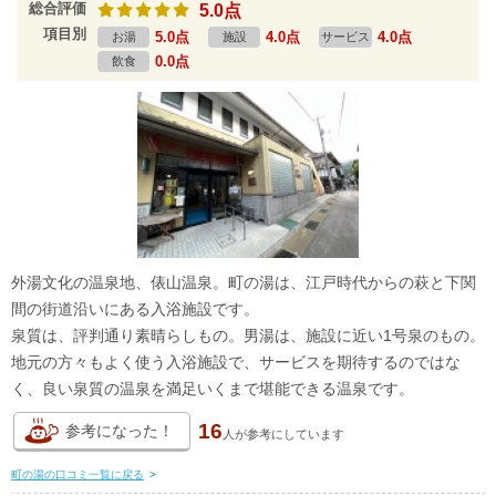
総合評価
5.0点
項目別
5.0点
4.0点
4.0点
お湯
施設
サービス
0.0点
飲食
外湯文化の温泉地、俵山温泉。町の湯は、江戸時代からの萩と下関
間の街道沿いにある入浴施設です。
泉質は、評判通り素晴らしもの。男湯は、施設に近い1号泉のもの。
地元の方々もよく使う入浴施設で、サービスを期待するのではな
く、良い泉質の温泉を満足いくまで堪能できる温泉です。
16
参考になった！
人が
参考にしています
町の湯の口コミ一覧に戻る
>