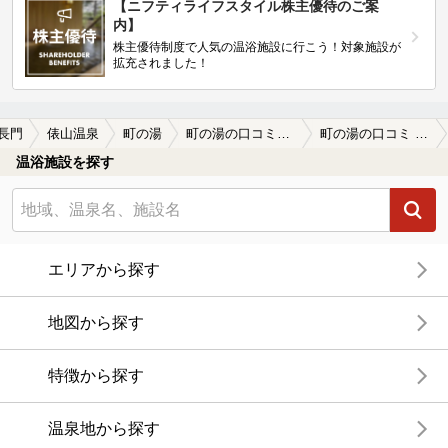
【ニフティライフスタイル株主優待のご案
内】
株主優待制度で人気の温浴施設に行こう！対象施設が
拡充されました！
長門
俵山温泉
町の湯
町の湯の口コミ一覧
町の湯の口コミ 外湯文化の温泉地、俵山温泉。町の湯は、…
温浴施設を探す
エリアから探す
地図から探す
特徴から探す
温泉地から探す