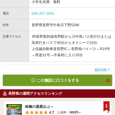
小学生未満 無料
026-267-2641
電話
長野県長野市中条日下野5286
住所
JR長野新幹線長野駅から川中島バス初引行または
交通アクセス
高府行きバスで30分からタクシーで10分
上信越自動車道長野IC→長野南バイパス→R19号
→県道31号→中条村に入り20分
施設情報
この施設に口コミをする
長野県の週間アクセスランキング
1
林檎の湯屋おぶ～
4.7
入浴料：
900円～