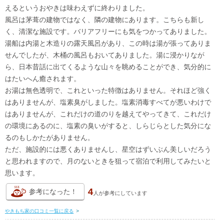
えるというおやきは味わえずに終わりました。
風呂は茅葺の建物ではなく、隣の建物にあります。こちらも新し
く、清潔な施設です。バリアフリーにも気をつかってありました。
湯船は内湯と木造りの露天風呂があり、この時は湯が張ってありま
せんでしたが、木桶の風呂もおいてありました。湯に浸かりなが
ら、日本昔話に出てくるような山々を眺めることができ、気分的に
はたいへん癒されます。
お湯は無色透明で、これといった特徴はありません。それほど強く
はありませんが、塩素臭がしました。塩素消毒すべてが悪いわけで
はありませんが、これだけの道のりを越えてやってきて、これだけ
の環境にあるのに、塩素の臭いがすると、しらじらとした気分にな
るのもしかたがありません。
ただ、施設的には悪くありませんし、星空はずいぶん美しいだろう
と思われますので、月のないときを狙って宿泊で利用してみたいと
思います。
4
参考になった！
人が
参考にしています
やきもち家の口コミ一覧に戻る
>