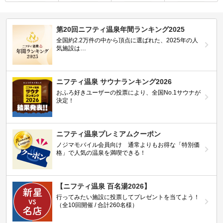
第20回ニフティ温泉年間ランキング2025
全国約2.2万件の中から頂点に選ばれた、2025年の人
気施設は…
ニフティ温泉 サウナランキング2026
おふろ好きユーザーの投票により、全国No.1サウナが
決定！
ニフティ温泉プレミアムクーポン
ノジマモバイル会員向け 通常よりもお得な「特別価
格」で人気の温泉を満喫できる！
【ニフティ温泉 百名湯2026】
行ってみたい施設に投票してプレゼントを当てよう！
（全10回開催 / 合計260名様）