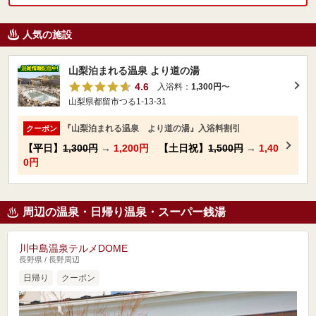
人気の施設
山梨泊まれる温泉 より道の湯
4.6
入浴料：
1,300円
〜
山梨県都留市つる1-13-31
『山梨泊まれる温泉 より道の湯』入浴料割引
クーポン
【平日】
1,300円
→
1,200円
【土日祝】
1,500円
→
1,40
0円
周辺の温泉・日帰り温泉・スーパー銭湯
川中島温泉テルメDOME
長野県 / 長野周辺
日帰り
クーポン