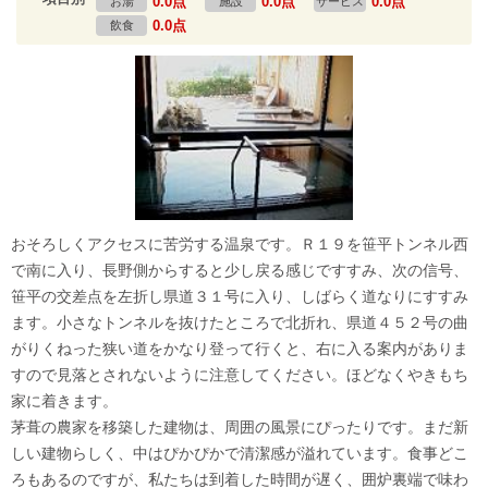
0.0点
0.0点
0.0点
お湯
施設
サービス
0.0点
飲食
おそろしくアクセスに苦労する温泉です。Ｒ１９を笹平トンネル西
で南に入り、長野側からすると少し戻る感じですすみ、次の信号、
笹平の交差点を左折し県道３１号に入り、しばらく道なりにすすみ
ます。小さなトンネルを抜けたところで北折れ、県道４５２号の曲
がりくねった狭い道をかなり登って行くと、右に入る案内がありま
すので見落とされないように注意してください。ほどなくやきもち
家に着きます。
茅葺の農家を移築した建物は、周囲の風景にぴったりです。まだ新
しい建物らしく、中はぴかぴかで清潔感が溢れています。食事どこ
ろもあるのですが、私たちは到着した時間が遅く、囲炉裏端で味わ