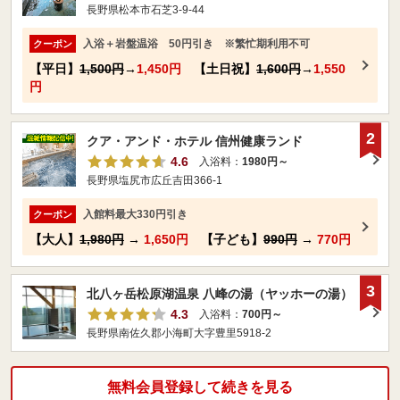
長野県松本市石芝3-9-44
入浴＋岩盤温浴 50円引き ※繁忙期利用不可
クーポン
【平日】
1,500円
→
1,450円
【土日祝】
1,600円
→
1,550
円
2
クア・アンド・ホテル 信州健康ランド
4.6
入浴料：
1980円～
長野県塩尻市広丘吉田366-1
入館料最大330円引き
クーポン
【大人】
1,980円
→
1,650円
【子ども】
990円
→
770円
3
北八ヶ岳松原湖温泉 八峰の湯（ヤッホーの湯）
4.3
入浴料：
700円～
長野県南佐久郡小海町大字豊里5918-2
無料会員登録して続きを見る