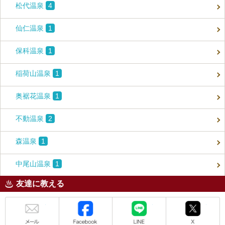
松代温泉
4
仙仁温泉
1
保科温泉
1
稲荷山温泉
1
奥裾花温泉
1
不動温泉
2
森温泉
1
中尾山温泉
1
友達に教える
メール
Facebook
LINE
X