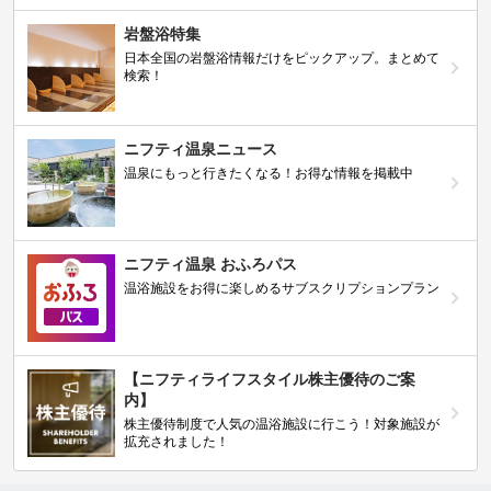
岩盤浴特集
日本全国の岩盤浴情報だけをピックアップ。まとめて
検索！
ニフティ温泉ニュース
温泉にもっと行きたくなる！お得な情報を掲載中
ニフティ温泉 おふろパス
温浴施設をお得に楽しめるサブスクリプションプラン
【ニフティライフスタイル株主優待のご案
内】
株主優待制度で人気の温浴施設に行こう！対象施設が
拡充されました！