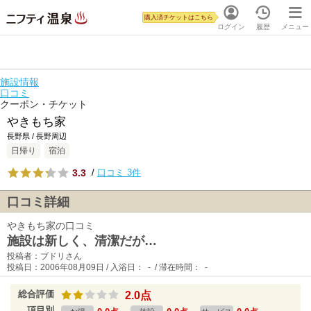
購入済チケットはこちら
ログイン
履歴
メニュー
施設情報
口コミ
クーポン・チケット
やきもち家
長野県 / 長野周辺
日帰り
宿泊
3.3
/
口コミ 3件
口コミ詳細
やきもち家の口コミ
施設は新しく、清潔だが…
投稿者：ブドリさん
投稿日：2006年08月09日 / 入浴日： - / 滞在時間： -
総合評価
2.0点
項目別