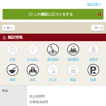
施設情報
この施設に口コミをする
施設情報
天然
かけ流し
露天風呂
貸切風呂
岩
天然
かけ流し
露天風呂
貸切風呂
岩盤浴
食事
休憩
サウナ
駅近
駐
食事
休憩
サウナ
駅近
駐車
料金
大人520円
小学生310円