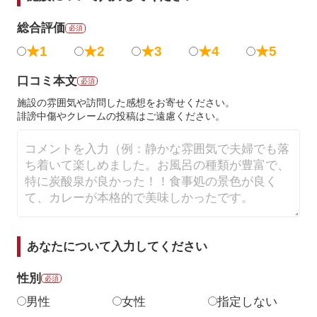
総合評価
必須
★1
★2
★3
★4
★5
口コミ本文
必須
施設の雰囲気や訪問した感想をお寄せください。
誹謗中傷やクレームの投稿はご遠慮ください。
あなたについて入力してください
性別
必須
男性
女性
指定しない