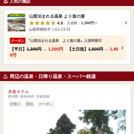
人気の施設
山梨泊まれる温泉 より道の湯
4.6
入浴料：
1,300円
〜
山梨県都留市つる1-13-31
『山梨泊まれる温泉 より道の湯』入浴料割引
クーポン
【平日】
1,300円
→
1,200円
【土日祝】
1,500円
→
1,40
0円
周辺の温泉・日帰り温泉・スーパー銭湯
赤倉ホテル
新潟県 / 妙高高原 / 赤倉温泉
日帰り
宿泊
クーポン