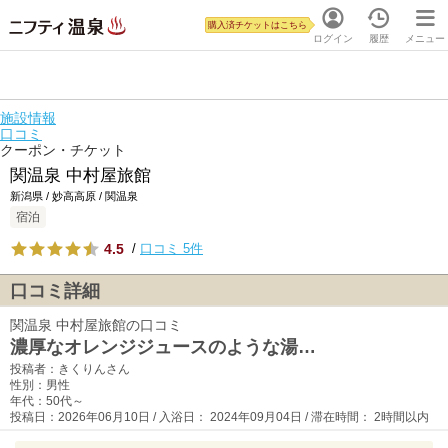
購入済チケットはこちら
ログイン
履歴
メニュー
施設情報
口コミ
クーポン・チケット
関温泉 中村屋旅館
新潟県 / 妙高高原 / 関温泉
宿泊
4.5
/
口コミ 5件
口コミ詳細
関温泉 中村屋旅館の口コミ
濃厚なオレンジジュースのような湯…
投稿者：きくりんさん
性別：男性
年代：50代～
投稿日：2026年06月10日 / 入浴日： 2024年09月04日 / 滞在時間： 2時間以内