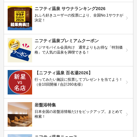
ニフティ温泉 サウナランキング2026
おふろ好きユーザーの投票により、全国No.1サウナが
決定！
ニフティ温泉プレミアムクーポン
ノジマモバイル会員向け 通常よりもお得な「特別価
格」で人気の温泉を満喫できる！
【ニフティ温泉 百名湯2026】
行ってみたい施設に投票してプレゼントを当てよう！
（全10回開催 / 合計260名様）
岩盤浴特集
日本全国の岩盤浴情報だけをピックアップ。まとめて
検索！
ニフティ温泉ニュース