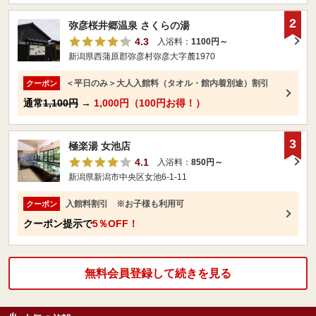
2
弥彦桜井郷温泉 さくらの湯
4.3
入浴料：
1100円～
新潟県西蒲原郡弥彦村弥彦大字麓1970
＜平日のみ＞大人入館料（タオル・館内着別途）割引
クーポン
通常
1,100円
→
1,000円（100円お得！）
3
極楽湯 女池店
4.1
入浴料：
850円～
新潟県新潟市中央区女池6-1-11
入館料割引 ※お子様も利用可
クーポン
クーポン提示で
5％OFF！
無料会員登録して続きを見る