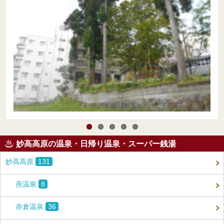
妙高高原の温泉・日帰り温泉・スーパー銭湯
妙高高原
131
燕温泉
8
赤倉温泉
36