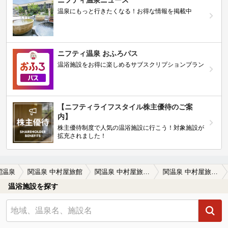
温泉にもっと行きたくなる！お得な情報を掲載中
ニフティ温泉 おふろパス
温浴施設をお得に楽しめるサブスクリプションプラン
【ニフティライフスタイル株主優待のご案
内】
株主優待制度で人気の温浴施設に行こう！対象施設が
拡充されました！
関温泉
関温泉 中村屋旅館
関温泉 中村屋旅館の口コミ一覧
関温泉 中村屋旅館の口コミ 濃厚なオレンジジュースのような湯…
温浴施設を探す