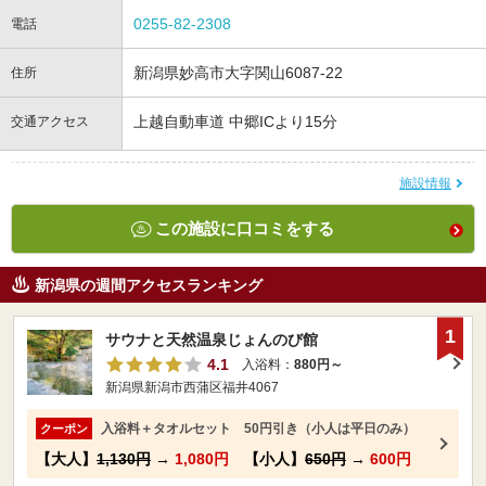
0255-82-2308
電話
新潟県妙高市大字関山6087-22
住所
上越自動車道 中郷ICより15分
交通アクセス
施設情報
この施設に口コミをする
新潟県の週間アクセスランキング
1
サウナと天然温泉じょんのび館
4.1
入浴料：
880円～
新潟県新潟市西蒲区福井4067
入浴料＋タオルセット 50円引き（小人は平日のみ）
クーポン
【大人】
1,130円
→
1,080円
【小人】
650円
→
600円