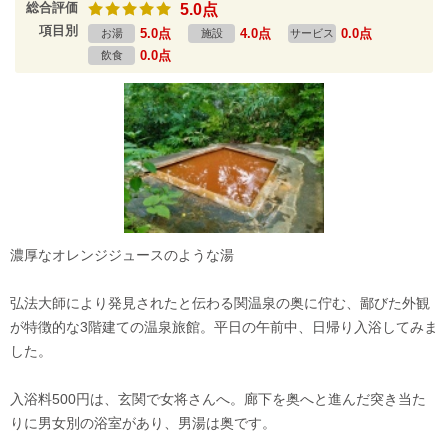
総合評価
5.0点
項目別
5.0点
4.0点
0.0点
お湯
施設
サービス
0.0点
飲食
濃厚なオレンジジュースのような湯
弘法大師により発見されたと伝わる関温泉の奥に佇む、鄙びた外観
が特徴的な3階建ての温泉旅館。平日の午前中、日帰り入浴してみま
した。
入浴料500円は、玄関で女将さんへ。廊下を奥へと進んだ突き当た
りに男女別の浴室があり、男湯は奥です。