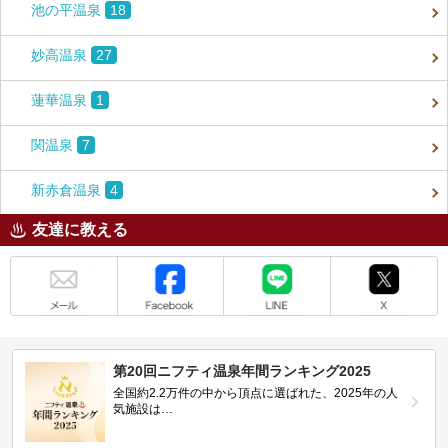
池の平温泉
18
妙高温泉
27
蓮華温泉
1
関温泉
7
新赤倉温泉
4
友達に教える
メール
Facebook
LINE
X
第20回ニフティ温泉年間ランキング2025
全国約2.2万件の中から頂点に選ばれた、2025年の人
気施設は…