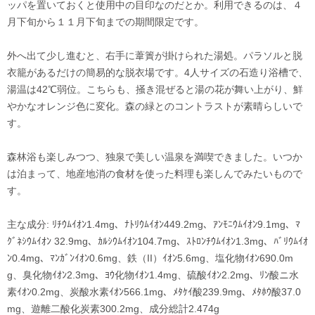
ッパを置いておくと使用中の目印なのだとか。利用できるのは、４
月下旬から１１月下旬までの期間限定です。
外へ出て少し進むと、右手に葦簀が掛けられた湯処。パラソルと脱
衣籠があるだけの簡易的な脱衣場です。4人サイズの石造り浴槽で、
湯温は42℃弱位。こちらも、掻き混ぜると湯の花が舞い上がり、鮮
やかなオレンジ色に変化。森の緑とのコントラストが素晴らしいで
す。
森林浴も楽しみつつ、独泉で美しい温泉を満喫できました。いつか
は泊まって、地産地消の食材を使った料理も楽しんでみたいもので
す。
主な成分: ﾘﾁｳﾑｲｵﾝ1.4mg、ﾅﾄﾘｳﾑｲｵﾝ449.2mg、ｱﾝﾓﾆｳﾑｲｵﾝ9.1mg、ﾏ
ｸﾞﾈｼｳﾑｲｵﾝ 32.9mg、ｶﾙｼｳﾑｲｵﾝ104.7mg、ｽﾄﾛﾝﾁｳﾑｲｵﾝ1.3mg、ﾊﾞﾘｳﾑｲｵ
ﾝ0.4mg、ﾏﾝｶﾞﾝｲｵﾝ0.6mg、鉄（II）ｲｵﾝ5.6mg、塩化物ｲｵﾝ690.0m
g、臭化物ｲｵﾝ2.3mg、ﾖｳ化物ｲｵﾝ1.4mg、硫酸ｲｵﾝ2.2mg、ﾘﾝ酸ニ水
素ｲｵﾝ0.2mg、炭酸水素ｲｵﾝ566.1mg、ﾒﾀｹｲ酸239.9mg、ﾒﾀﾎｳ酸37.0
mg、遊離二酸化炭素300.2mg、成分総計2.474g