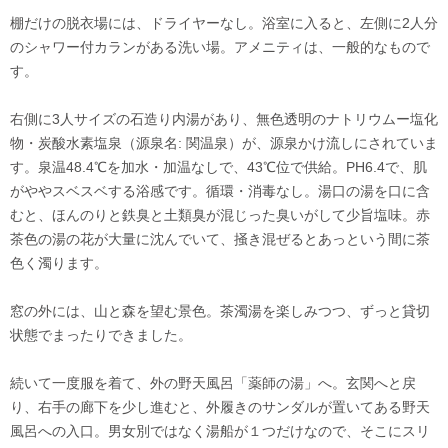
棚だけの脱衣場には、ドライヤーなし。浴室に入ると、左側に2人分
のシャワー付カランがある洗い場。アメニティは、一般的なもので
す。
右側に3人サイズの石造り内湯があり、無色透明のナトリウムー塩化
物・炭酸水素塩泉（源泉名: 関温泉）が、源泉かけ流しにされていま
す。泉温48.4℃を加水・加温なしで、43℃位で供給。PH6.4で、肌
がややスベスベする浴感です。循環・消毒なし。湯口の湯を口に含
むと、ほんのりと鉄臭と土類臭が混じった臭いがして少旨塩味。赤
茶色の湯の花が大量に沈んでいて、掻き混ぜるとあっという間に茶
色く濁ります。
窓の外には、山と森を望む景色。茶濁湯を楽しみつつ、ずっと貸切
状態でまったりできました。
続いて一度服を着て、外の野天風呂「薬師の湯」へ。玄関へと戻
り、右手の廊下を少し進むと、外履きのサンダルが置いてある野天
風呂への入口。男女別ではなく湯船が１つだけなので、そこにスリ