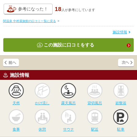
18
参考になった！
人が
参考にしています
関温泉 中村屋旅館の口コミ一覧に戻る
>
施設情報
この施設に口コミをする
施設情報
天然
かけ流し
露天風呂
貸切風呂
岩
天然
かけ流し
露天風呂
貸切風呂
岩盤浴
食事
休憩
サウナ
駅近
駐
食事
休憩
サウナ
駅近
駐車