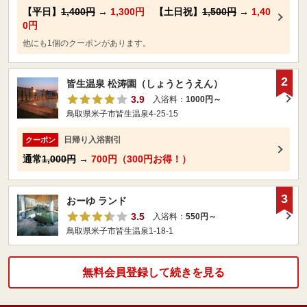
【平日】
1,400円
→
1,300円
【土日祝】
1,500円
→
1,40
0円
他にも1個のクーポンがあります。
2
皆生温泉 松涛園（しょうとうえん）
3.9
入浴料：
1000円～
鳥取県米子市皆生温泉4-25-15
日帰り入浴割引
クーポン
通常
1,000円
→
700円（300円お得！）
3
おーゆ ランド
3.5
入浴料：
550円～
鳥取県米子市皆生温泉1-18-1
無料会員登録して続きを見る