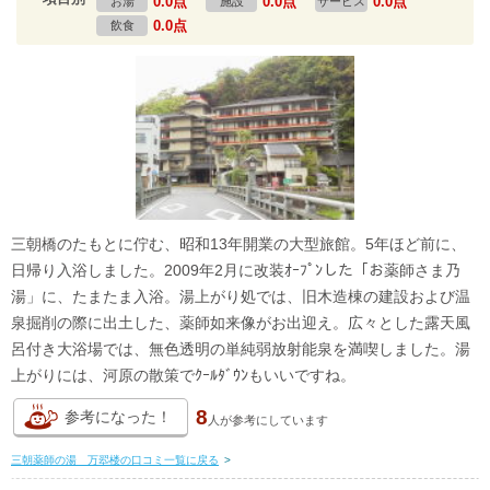
0.0点
0.0点
0.0点
お湯
施設
サービス
0.0点
飲食
三朝橋のたもとに佇む、昭和13年開業の大型旅館。5年ほど前に、
日帰り入浴しました。2009年2月に改装ｵｰﾌﾟﾝした「お薬師さま乃
湯」に、たまたま入浴。湯上がり処では、旧木造棟の建設および温
泉掘削の際に出土した、薬師如来像がお出迎え。広々とした露天風
呂付き大浴場では、無色透明の単純弱放射能泉を満喫しました。湯
上がりには、河原の散策でｸｰﾙﾀﾞｳﾝもいいですね。
8
参考になった！
人が
参考にしています
三朝薬師の湯 万翆楼の口コミ一覧に戻る
>