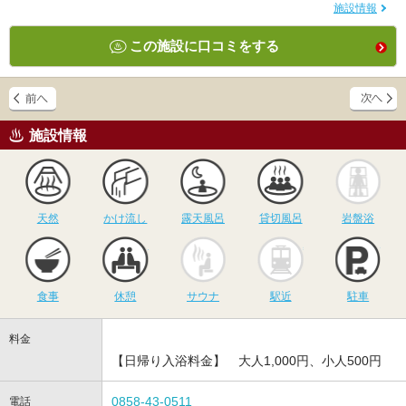
施設情報
この施設に口コミをする
施設情報
天然
かけ流し
露天風呂
貸切風呂
岩
天然
かけ流し
露天風呂
貸切風呂
岩盤浴
食事
休憩
サウナ
駅近
駐
食事
休憩
サウナ
駅近
駐車
料金
【日帰り入浴料金】 大人1,000円、小人500円
0858-43-0511
電話