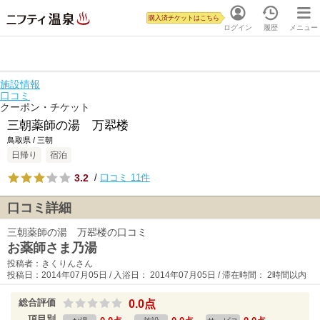
購入済チケットはこちら
ログイン
履歴
メニュー
施設情報
口コミ
クーポン・チケット
三朝薬師の湯 万翆楼
鳥取県 / 三朝
日帰り
宿泊
3.2
/
口コミ 11件
口コミ詳細
三朝薬師の湯 万翆楼の口コミ
お薬師さま乃湯
投稿者：きくりんさん
投稿日：2014年07月05日 / 入浴日： 2014年07月05日 / 滞在時間： 2時間以内
総合評価
0.0点
項目別