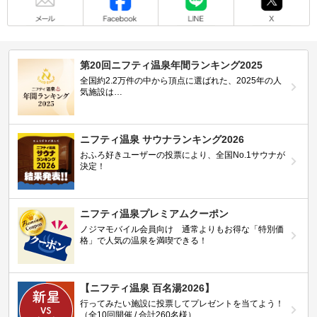
第20回ニフティ温泉年間ランキング2025
全国約2.2万件の中から頂点に選ばれた、2025年の人
気施設は…
ニフティ温泉 サウナランキング2026
おふろ好きユーザーの投票により、全国No.1サウナが
決定！
ニフティ温泉プレミアムクーポン
ノジマモバイル会員向け 通常よりもお得な「特別価
格」で人気の温泉を満喫できる！
【ニフティ温泉 百名湯2026】
行ってみたい施設に投票してプレゼントを当てよう！
（全10回開催 / 合計260名様）