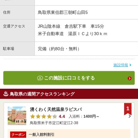
鳥取県東伯郡三朝町山田5
住所
JR山陰本線 倉吉駅下車 車15分
交通アクセス
米子自動車道 湯原ＩＣより30ｋｍ
完備（約80台・無料）
駐車場
施設情報
この施設に口コミをする
鳥取県の週間アクセスランキング
1
湧くわく天然温泉ラピスパ
4.4
入浴料：
1400円～
鳥取県米子市淀江町淀江2-38
一般入館料割引
クーポン