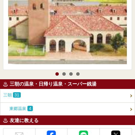
三朝の温泉・日帰り温泉・スーパー銭湯
三朝
31
東郷温泉
4
友達に教える
メール
Facebook
LINE
X