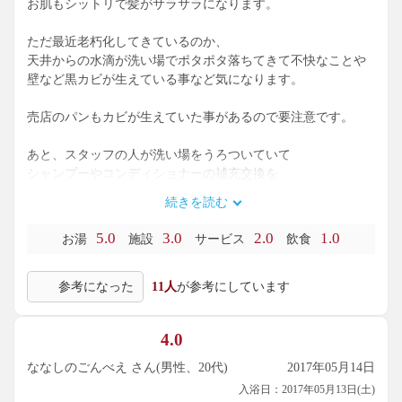
お肌もシットリで髪がサラサラになります。
ただ最近老朽化してきているのか、
天井からの水滴が洗い場でポタポタ落ちてきて不快なことや
壁など黒カビが生えている事など気になります。
売店のパンもカビが生えていた事があるので要注意です。
あと、スタッフの人が洗い場をうろついていて
シャンプーやコンディショナーの補充交換を
しているのだけど、まだほとんど減ってないのに
続きを読む
交換しに来るのが迷惑してます。
それも洗っている最中なので
5.0
3.0
2.0
1.0
お湯
施設
サービス
飲食
終わってから交換していただけると助かります。
参考になった
11人
が参考にしています
お湯だけは最高に大好きです。
4.0
ななしのごんべえ さん(男性、20代)
2017年05月14日
入浴日：2017年05月13日(土)