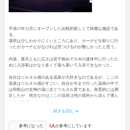
平成15年12月にオープンした比較的新しくて綺麗な施設であ
る。
場所は少しわかりにくいところにあり、カーナビを頼りに行
ったがカーナビがなければ見つけるのが難しかったと思う。
内湯、露天ともに広さは若干狭めでＧＷの連休中に行ったた
めに入浴客はかなり多くて落ち着いて入浴できなかった。
自分はツルヌル感のある温泉が大好きなのであるが、ここの
温泉はツルヌル感がすごい。自分が今まで行った温泉の中で
は和歌山の女神の湯に次ぐツルヌル度である。泉質的には満
足したが、残念なのはここの温泉は他の場所から汲んで運ん
できて使用している点。
郡上市の「美人の湯しろとり」という所から運んできている
続きを読む
らしい。源泉の湧くここにも行ってみたいという興味がわい
た。
参考になった
3人
が参考にしています