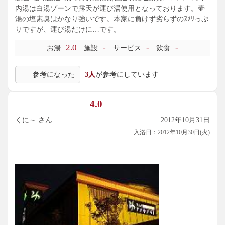
内湯は白湯ゾーンで露天が運び湯使用となっております。壷
湯の塩素臭はかなり強いです。本家に負けず劣らずのﾇﾒﾘっぷ
りですが、運び湯だけに…です。
2.0
-
-
-
お湯
施設
サービス
飲食
参考になった
3人
が参考にしています
4.0
くに～ さん
2012年10月31日
入浴日：2012年10月30日(火)