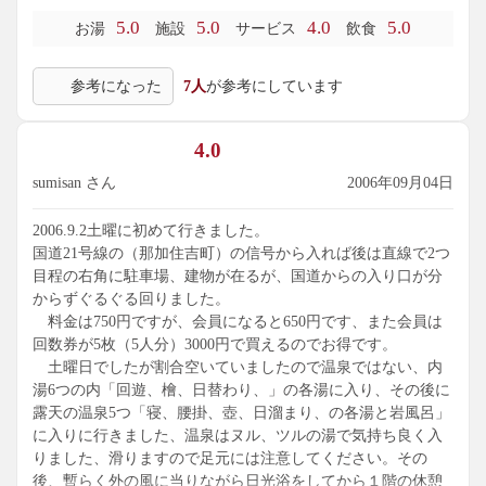
け湯が有り、薄くヌメリ気のあるお湯が流れています。
5.0
5.0
4.0
5.0
お湯
施設
サービス
飲食
反対側の端には壷湯が有り、これも温泉で満たされていまし
た。上からの給水と同時に底からも補給しているので、壷は
参考になった
7人
が参考にしています
直ぐに満たされていきます。
壷の反対側には寝湯が有り、ここにも温泉が使われていまし
た。
4.0
レストランで刺身天ぷら定食を頂きました。月並みなメニュ
ーですが、素材が違いました。刺身の鯛は皮を炙ったもの。
sumisan さん
2006年09月04日
天ぷらも素材が活かされています。そして、漬物が美味しい
です。
2006.9.2土曜に初めて行きました。
また、JAFの会員証提示で、レストランでの食事には150円相
国道21号線の（那加住吉町）の信号から入れば後は直線で2つ
当のソフトドリンクが付きます。
目程の右角に駐車場、建物が在るが、国道からの入り口が分
シャンプー.ボディソープ付き750円。鍵付無料ロッカー有
からずぐるぐる回りました。
り、無料ドライヤー有り、露天風呂有り。
料金は750円ですが、会員になると650円です、また会員は
回数券が5枚（5人分）3000円で買えるのでお得です。
土曜日でしたが割合空いていましたので温泉ではない、内
湯6つの内「回遊、檜、日替わり、」の各湯に入り、その後に
露天の温泉5つ「寝、腰掛、壺、日溜まり、の各湯と岩風呂」
に入りに行きました、温泉はヌル、ツルの湯で気持ち良く入
りました、滑りますので足元には注意してください。その
後、暫らく外の風に当りながら日光浴をしてから１階の休憩