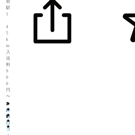
前
駅
1
.
4
5
k
m
入
浴
料
9
0
0
円
〜
★
3
7
★
.
件
★
8
の
★
口
★
コ