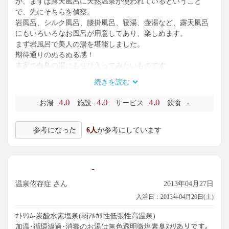
が、まずは露天風呂に天然温泉が使われているということ
で、先にそちらを偵察。
岩風呂、シルク風呂、腰掛風呂、寝湯、壷湯など、露天風呂
にもいろいろなお風呂が用意してあり、楽しめます。
まず岩風呂で美人の湯を堪能しました。
期待通りのぬるぬる感！
本家の白鳥の湯にもぜひ入ってみたいものです。
岩風呂にはテレビもあるので、ゆっくり温まっている人が多
続きを読む
かったです。
時間的なものか時期的なものかわかりませんが、わりと混ん
4.0
4.0
4.0
-
お湯
施設
サービス
飲食
でいて、特に家族連れでにぎわっていました。
参考になった
6人
が参考にしています
セルフサービスではないレストランもありますし、おみやげ
ものコーナーや漫画のある休憩所、ゲームコーナーなどもあ
り。
そこが家族連れに人気の秘訣なのかも。
-
温泉依存症 さん
2013年04月27日
入浴日：2013年04月20日(土)
ﾅﾄﾘｳﾑ-炭酸水素塩泉(弱ｱﾙｶﾘ性低張性高温泉)
加温･循環濾過･消毒のお湯は無色透明微塩素臭ﾇﾒﾘありです。