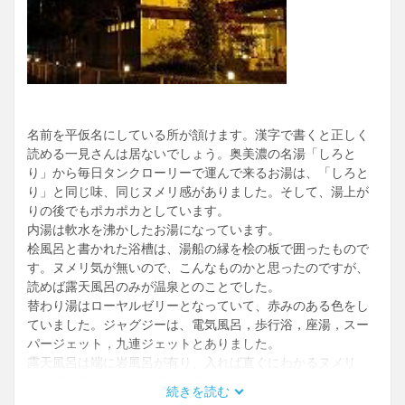
名前を平仮名にしている所が頷けます。漢字で書くと正しく
読める一見さんは居ないでしょう。奥美濃の名湯「しろと
り」から毎日タンクローリーで運んで来るお湯は、「しろと
り」と同じ味、同じヌメリ感がありました。そして、湯上が
りの後でもポカポカとしています。
内湯は軟水を沸かしたお湯になっています。
桧風呂と書かれた浴槽は、湯船の縁を桧の板で囲ったもので
す。ヌメリ気が無いので、こんなものかと思ったのですが、
読めば露天風呂のみが温泉とのことでした。
替わり湯はローヤルゼリーとなっていて、赤みのある色をし
ていました。ジャグジーは、電気風呂，歩行浴，座湯，スー
パージェット，九連ジェットとありました。
露天風呂は端に岩風呂が有り、入れば直ぐにわかるヌメリ
感。遥々運んできたお湯とは思えない良い湯でした。
続きを読む
中央には洋風の湯船が有り同じヌメリ感、その背面には腰掛