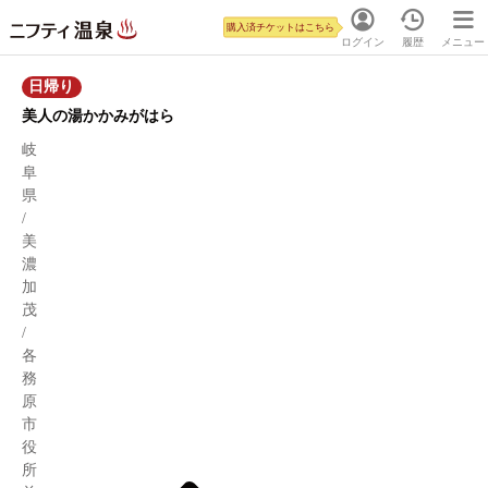
購入済チケットはこちら
ログイン
履歴
メニュー
日帰り
美人の湯かかみがはら
岐
阜
県
/
美
濃
加
茂
/
各
務
原
市
役
所