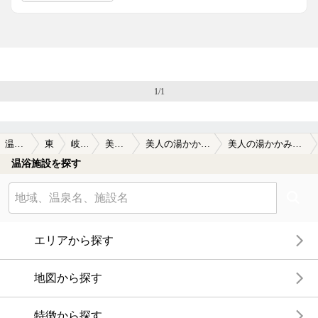
館内ではリストバンドで精算する方式で、健康ランドのよう
に一度入館すれば何度でも入浴することが可能だ。入浴後に
レストランで食事やマッサージをした後に再度、入浴するこ
ともＯＫ。
自分は利用していないが、館内に本格的なインド料理が食べ
1/1
られる店があるのが珍しい。
温泉TOP
東海
岐阜県
美濃加茂
美人の湯かかみがはら
美人の湯かかみがはらの口コミ一覧
温浴施設を探す
エリアから探す
地図から探す
特徴から探す