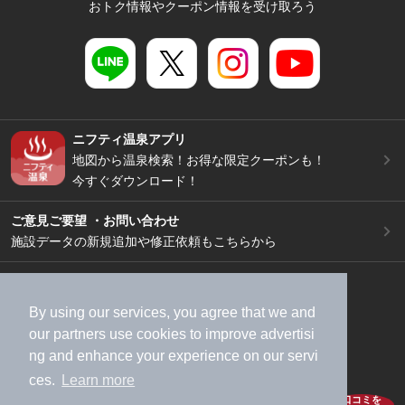
おトク情報やクーポン情報を受け取ろう
ニフティ温泉アプリ
地図から温泉検索！お得な限定クーポンも！
今すぐダウンロード！
ご意見ご要望 ・お問い合わせ
施設データの新規追加や修正依頼もこちらから
スマートフォン
/
PC
加盟店募集（資料請求）
広告出稿のご案内
By using our services, you agree that we and
利用規約
ライフスタイルMEMBERS+規約
our
partners
use cookies to improve advertisi
ng and enhance your experience on our servi
特定商取引法に基づく表記
ヘルプ
採用情報
ces.
Learn more
運営会社
個人情報保護ポリシー
口コミを