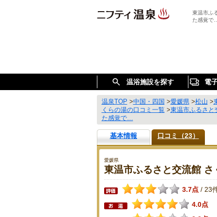
東温市ふ
た感覚で
温浴施設を探す
電
温泉TOP
>
中国・四国
>
愛媛県
>
松山
>
くらの湯の口コミ一覧
>
東温市ふるさと
た感覚で…
基本情報
口コミ（23）
愛媛県
東温市ふるさと交流館 さ
3.7点
23
/
4.0点