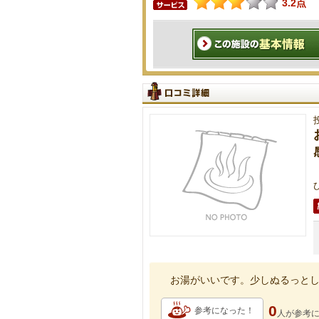
3.2点
お湯がいいです。少しぬるっと
0
参考になった！
人が
参考