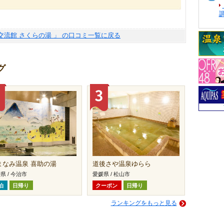
交流館 さくらの湯 」 の口コミ一覧に戻る
グ
まなみ温泉 喜助の湯
道後さや温泉ゆらら
県 / 今治市
愛媛県 / 松山市
泊
日帰り
クーポン
日帰り
ランキングをもっと見る