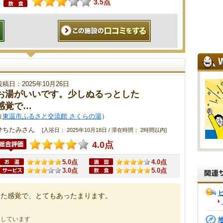
3.5点
投稿日：2025年10月26日
お湯がいいです。少しぬるっとした
感覚で…
（
東温市ふるさと交流館 さくらの湯
）
ひちたみさん
[入浴日： 2025年10月18日 / 滞在時間： 2時間以内]
4.0点
5.0点
4.0点
3.0点
5.0点
した感覚で、とてもあったまります。
にしています