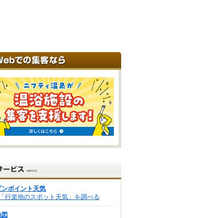
ピンポイント天気
「行楽地のスポット天気」を調べる
地図