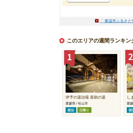
「 東温市ふるさと
このエリアの週間ランキン
伊予の湯治場 喜助の湯
し
愛媛県 / 松山市
愛媛
宿泊
日帰り
宿