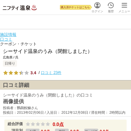
購入済チケットはこちら
ログイン
履歴
メニュー
施設情報
口コミ
クーポン・チケット
シーサイド温泉のうみ（閉館しました）
広島県 / 呉
日帰り
3.4
/
口コミ 23件
口コミ詳細
シーサイド温泉のうみ（閉館しました）の口コミ
画像提供
投稿者：鸚鵡鮟鱇さん
投稿日：2013年02月06日 / 入浴日： 2012年12月08日 / 滞在時間： 2時間以内
総合評価
0.0点
項目別