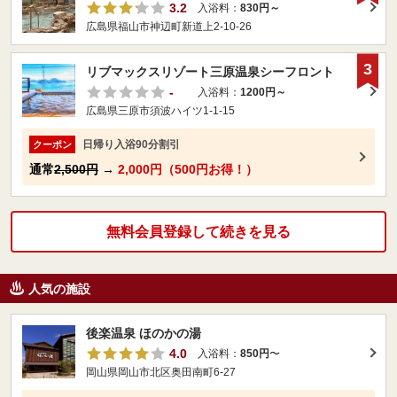
3.2
入浴料：
830円～
広島県福山市神辺町新道上2-10-26
3
リブマックスリゾート三原温泉シーフロント
-
入浴料：
1200円～
広島県三原市須波ハイツ1-1-15
日帰り入浴90分割引
クーポン
通常
2,500円
→
2,000円（500円お得！）
無料会員登録して続きを見る
人気の施設
後楽温泉 ほのかの湯
4.0
入浴料：
850円
〜
岡山県岡山市北区奥田南町6-27