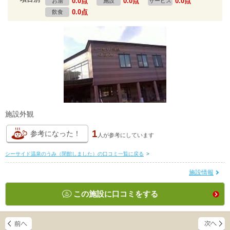
0.0点
0.0点
0.0点
お湯
施設
サービス
0.0点
飲食
施設外観
1
参考になった！
人が
参考にしています
シーサイド温泉のうみ（閉館しました）の口コミ一覧に戻る
>
施設情報
この施設に口コミをする