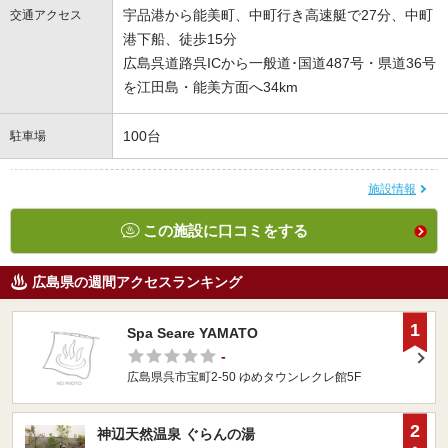
宇品港から能美町、中町行き高速艇で27分、中町
交通アクセス
港下船、徒歩15分
広島呉道路呉ICから一般道･国道487号・県道36号
を江田島・能美方面へ34km
100台
駐車場
施設情報
この施設に口コミをする
広島県の週間アクセスランキング
1
Spa Seare YAMATO
-
広島県呉市宝町2-50 ゆめタウンレクレ館5F
2
神辺天然温泉 ぐらんの湯