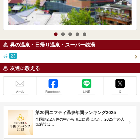
呉の温泉・日帰り温泉・スーパー銭湯
呉
23
友達に教える
メール
Facebook
LINE
X
第20回ニフティ温泉年間ランキング2025
全国約2.2万件の中から頂点に選ばれた、2025年の人
気施設は…