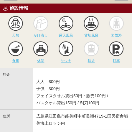
施設情報
天然
かけ流し
露天風呂
貸切風呂
岩
天然
かけ流し
露天風呂
貸切風呂
岩盤浴
食事
休憩
サウナ
駅近
駐
食事
休憩
サウナ
駅近
駐車
料金
大人 600円
子供 300円
フェイスタオル貸出50円・販売100円 /
バスタオル貸出150円 / 剃刀100円
広島県江田島市能美町中町長瀬4719-1国民宿舎能
住所
美海上ロッジ内