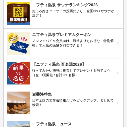
ニフティ温泉 サウナランキング2026
おふろ好きユーザーの投票により、全国No.1サウナが
決定！
ニフティ温泉プレミアムクーポン
ノジマモバイル会員向け 通常よりもお得な「特別価
格」で人気の温泉を満喫できる！
【ニフティ温泉 百名湯2026】
行ってみたい施設に投票してプレゼントを当てよう！
（全10回開催 / 合計260名様）
岩盤浴特集
日本全国の岩盤浴情報だけをピックアップ。まとめて
検索！
ニフティ温泉ニュース