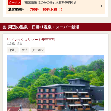
『後楽温泉 ほのかの湯』入館料60円引き
クーポン
通常
850円
→
790円（60円お得！）
周辺の温泉・日帰り温泉・スーパー銭湯
リブマックスリゾート安芸宮島
広島県 / 宮島
日帰り
宿泊
クーポン