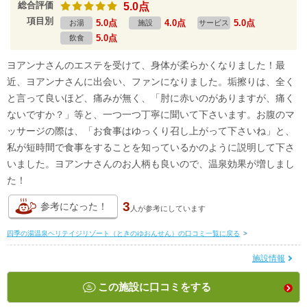
総合評価
5.0点
項目別
5.0点
4.0点
5.0点
お湯
施設
サービス
5.0点
飲食
ヨアンナさんのエステを受けて、身体が柔らかくなりました！最
近、ヨアンナさんに出会い、ファンになりました。垢擦りは、全く
と言って良いほど、痛みが無く、「肘に赤いのがありますが、痛く
ないですか？」等と、一つ一つ丁寧に聞いて下さいます。お腹のマ
ッサージの際は、「お食事はゆっくり召し上がって下さいね」と、
私が短時間で食事をすることを知っているかのように説明して下さ
いました。ヨアンナさんのお人柄も良いので、温泉効果が増しまし
た！
3
参考になった！
人が
参考にしています
四季の湯温泉ヘリテイジリゾート（ときのゆおんせん）の口コミ一覧に戻る
>
施設情報
この施設に口コミをする