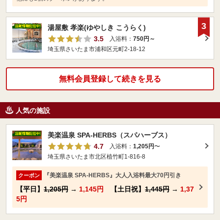
3
湯屋敷 孝楽(ゆやしき こうらく)
3.5
入浴料：
750円～
埼玉県さいたま市浦和区元町2-18-12
無料会員登録して続きを見る
人気の施設
美楽温泉 SPA-HERBS（スパハーブス）
4.7
入浴料：
1,205円
〜
埼玉県さいたま市北区植竹町1-816-8
『美楽温泉 SPA-HERBS』大人入浴料最大70円引き
クーポン
【平日】
1,205円
→
1,145円
【土日祝】
1,445円
→
1,37
5円