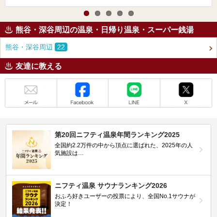
熊谷・深谷周辺の温泉・日帰り温泉・スーパー銭湯
熊谷・深谷周辺
22
友達に教える
メール
Facebook
LINE
X
第20回ニフティ温泉年間ランキング2025
全国約2.2万件の中から頂点に選ばれた、2025年の人
気施設は…
ニフティ温泉 サウナランキング2026
おふろ好きユーザーの投票により、全国No.1サウナが
決定！