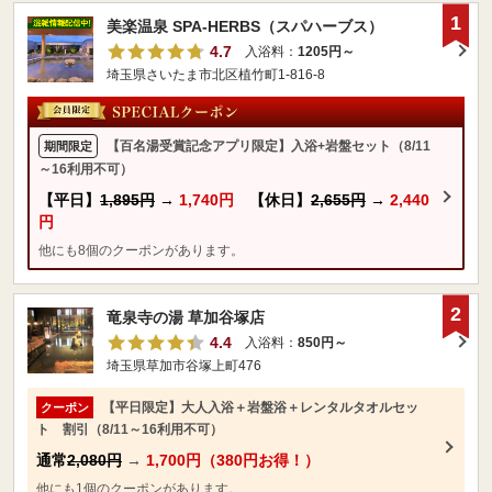
1
美楽温泉 SPA-HERBS（スパハーブス）
4.7
入浴料：
1205円～
埼玉県さいたま市北区植竹町1-816-8
【百名湯受賞記念アプリ限定】入浴+岩盤セット（8/11
期間限定
～16利用不可）
【平日】
1,895円
→
1,740円
【休日】
2,655円
→
2,440
円
他にも8個のクーポンがあります。
2
竜泉寺の湯 草加谷塚店
4.4
入浴料：
850円～
埼玉県草加市谷塚上町476
【平日限定】大人入浴＋岩盤浴＋レンタルタオルセッ
クーポン
ト 割引（8/11～16利用不可）
通常
2,080円
→
1,700円（380円お得！）
他にも1個のクーポンがあります。