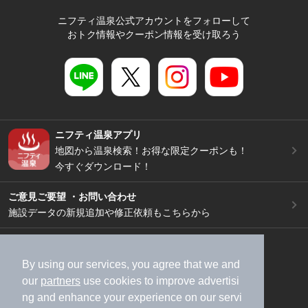
ニフティ温泉公式アカウントをフォローして
おトク情報やクーポン情報を受け取ろう
ニフティ温泉アプリ
地図から温泉検索！お得な限定クーポンも！
今すぐダウンロード！
ご意見ご要望 ・お問い合わせ
施設データの新規追加や修正依頼もこちらから
スマートフォン
/
PC
加盟店募集（資料請求）
広告出稿のご案内
By using our services, you agree that we and
our
partners
use cookies to improve advertisi
利用規約
ライフスタイルMEMBERS+規約
ng and enhance your experience on our servi
特定商取引法に基づく表記
ヘルプ
採用情報