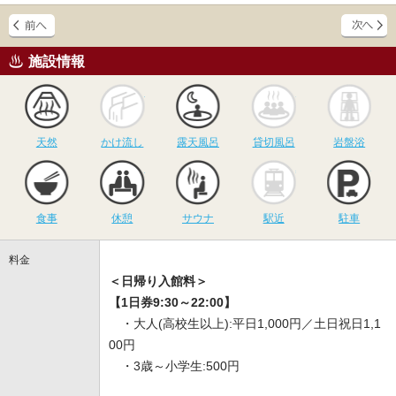
施設情報
天然
かけ流し
露天風呂
貸切風呂
岩
天然
かけ流し
露天風呂
貸切風呂
岩盤浴
食事
休憩
サウナ
駅近
駐
食事
休憩
サウナ
駅近
駐車
料金
＜日帰り入館料＞
【1日券9:30～22:00】
・大人(高校生以上):平日1,000円／土日祝日1,1
00円
・3歳～小学生:500円