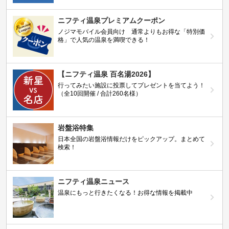
ニフティ温泉プレミアムクーポン
ノジマモバイル会員向け 通常よりもお得な「特別価
格」で人気の温泉を満喫できる！
【ニフティ温泉 百名湯2026】
行ってみたい施設に投票してプレゼントを当てよう！
（全10回開催 / 合計260名様）
岩盤浴特集
日本全国の岩盤浴情報だけをピックアップ。まとめて
検索！
ニフティ温泉ニュース
温泉にもっと行きたくなる！お得な情報を掲載中