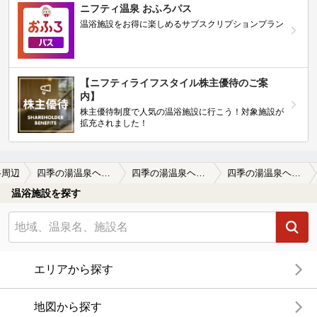
ニフティ温泉 おふろパス
温浴施設をお得に楽しめるサブスクリプションプラン
【ニフティライフスタイル株主優待のご案
内】
株主優待制度で人気の温浴施設に行こう！対象施設が
拡充されました！
谷周辺
四季の湯温泉ヘリテイジリゾート（ときのゆおんせん）
四季の湯温泉ヘリテイジリゾート（ときのゆおんせん）の口コミ一覧
四季の湯温泉ヘリテイジリゾート（ときのゆおんせん）の口コミ ヨアンナさんのエステを受けて、身体が柔…
温浴施設を探す
エリアから探す
地図から探す