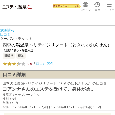
購入済チケットはこちら
ログイン
履歴
メニュー
施設情報
口コミ
クーポン・チケット
四季の湯温泉ヘリテイジリゾート（ときのゆおんせん）
埼玉県 / 熊谷・深谷周辺
日帰り
宿泊
3.4
/
口コミ 29件
口コミ詳細
四季の湯温泉ヘリテイジリゾート（ときのゆおんせん）の口コミ
ヨアンナさんのエステを受けて、身体が柔…
投稿者：ヘップバーンさん
性別：女性
年代：50代～
投稿日：2020年09月21日 / 入浴日： 2020年09月21日 / 滞在時間： 1泊