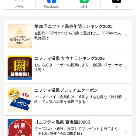
第20回ニフティ温泉年間ランキング2025
全国約2.2万件の中から頂点に選ばれた、2025年の人
気施設は…
ニフティ温泉 サウナランキング2026
おふろ好きユーザーの投票により、全国No.1サウナが
決定！
ニフティ温泉プレミアムクーポン
ノジマモバイル会員向け 通常よりもお得な「特別価
格」で人気の温泉を満喫できる！
【ニフティ温泉 百名湯2026】
行ってみたい施設に投票してプレゼントを当てよう！
（全10回開催 / 合計260名様）