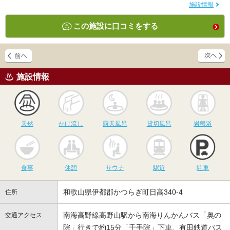
施設情報
この施設に口コミをする
施設情報
天然
かけ流し
露天風呂
貸切風呂
岩
天然
かけ流し
露天風呂
貸切風呂
岩盤浴
食事
休憩
サウナ
駅近
駐
食事
休憩
サウナ
駅近
駐車
和歌山県伊都郡かつらぎ町日高340-4
住所
南海高野線高野山駅から南海りんかんバス「奥の
交通アクセス
院」行きで約15分「千手院」下車、有田鉄道バス