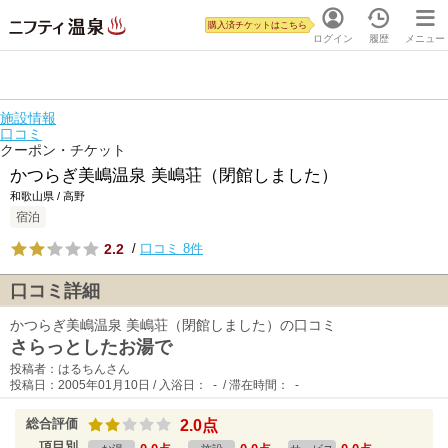
購入済チケットはこちら
ログイン
履歴
メニュー
施設情報
口コミ
クーポン・チケット
かつらぎ美嶋温泉 美嶋荘（閉館しました）
和歌山県 / 高野
宿泊
2.2
/
口コミ 8件
口コミ詳細
かつらぎ美嶋温泉 美嶋荘（閉館しました）の口コミ
さらっとしたお湯で
投稿者：はるちんさん
投稿日：2005年01月10日 / 入浴日： - / 滞在時間： -
総合評価
2.0点
項目別