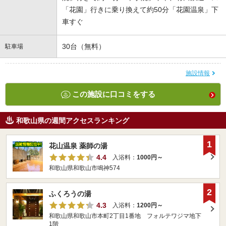
「花園」行きに乗り換えて約50分「花園温泉」下
車すぐ
30台（無料）
駐車場
施設情報
この施設に口コミをする
和歌山県の週間アクセスランキング
1
花山温泉 薬師の湯
4.4
入浴料：
1000円～
和歌山県和歌山市鳴神574
2
ふくろうの湯
4.3
入浴料：
1200円～
和歌山県和歌山市本町2丁目1番地 フォルテワジマ地下
1階