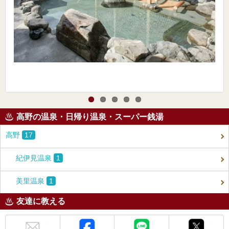
高野の温泉・日帰り温泉・スーパー銭湯
高野
17
紀伊見温泉
1
美里温泉
1
友達に教える
メール
Facebook
LINE
X