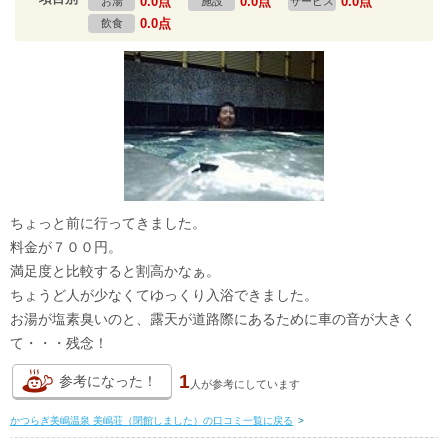
0.0点
0.0点
0.0点
お湯
施設
サービス
0.0点
飲食
ちょっと前に行ってきました。
料金が７００円。
満足度と比較すると割高かなぁ。
ちょうど人が少なくてゆっくり入浴できました。
お湯が塩素臭いのと、露天が道路際にあるために車の音が大きく
て・・・残念！
1
参考になった！
人が
参考にしています
かつらぎ美嶋温泉 美嶋荘（閉館しました）の口コミ一覧に戻る
>