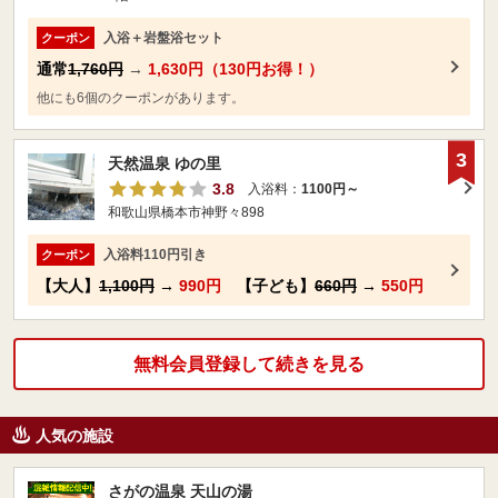
入浴＋岩盤浴セット
クーポン
通常
1,760円
→
1,630円（130円お得！）
他にも6個のクーポンがあります。
3
天然温泉 ゆの里
3.8
入浴料：
1100円～
和歌山県橋本市神野々898
入浴料110円引き
クーポン
【大人】
1,100円
→
990円
【子ども】
660円
→
550円
無料会員登録して続きを見る
人気の施設
さがの温泉 天山の湯