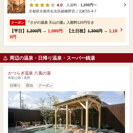
4.0
入浴料：
1,200円
〜
京都府京都市右京区嵯峨野宮ノ元町55-4-7
『さがの温泉 天山の湯』入館料120円引き
クーポン
【平日】
1,200円
→
1,080円
【土日祝】
1,300円
→
1,18
0円
周辺の温泉・日帰り温泉・スーパー銭湯
かつらぎ温泉 八風の湯
和歌山県 / 高野
日帰り
宿泊
クーポン