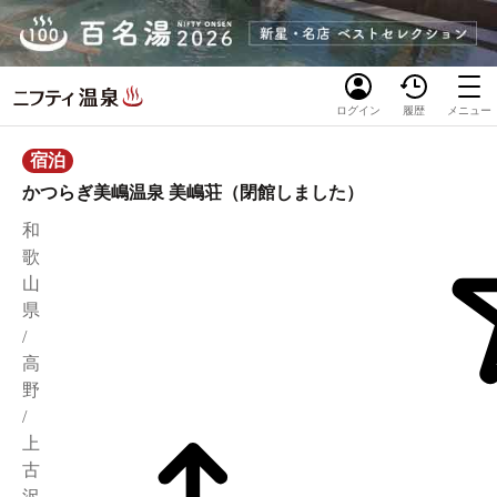
ログイン
履歴
メニュー
宿泊
かつらぎ美嶋温泉 美嶋荘（閉館しました）
和
歌
山
県
/
高
野
/
上
古
沢