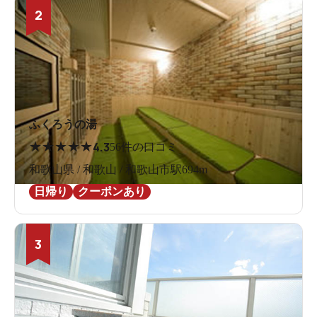
2
ふくろうの湯
★
★
★
★
★
4.3
56件の口コミ
和歌山県 / 和歌山 / 和歌山市駅694m
日帰り
クーポンあり
3