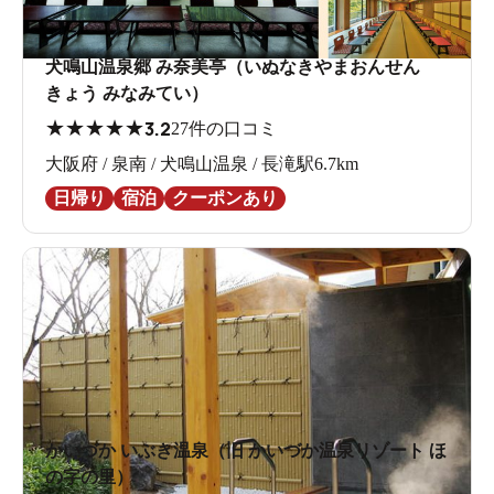
犬鳴山温泉郷 み奈美亭（いぬなきやまおんせん
きょう みなみてい）
★
★
★
★
★
3.2
27件の口コミ
大阪府 / 泉南 / 犬鳴山温泉 / 長滝駅6.7km
日帰り
宿泊
クーポンあり
かいづか いぶき温泉（旧 かいづか温泉リゾート ほ
の字の里）