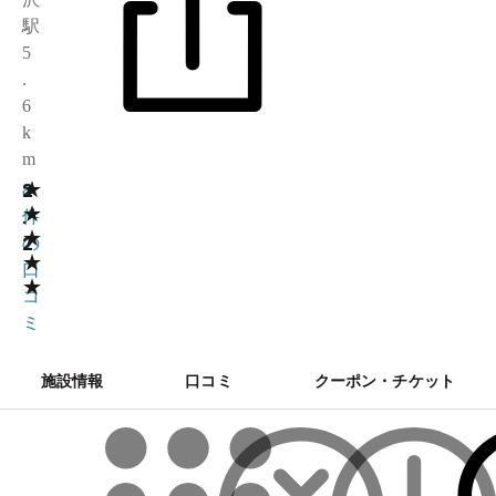
駅
5
.
6
k
m
★
2
8
★
.
件
★
2
の
★
口
★
コ
ミ
施設情報
口コミ
クーポン・チケット