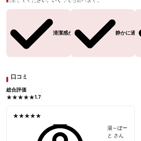
投票してください。いくつでも選べます。
投票ありがとうございます
投票ありがとうございます
清潔感がある
静かに過ご
口コミ
総合評価
1.7
★
★
★
★
★
★
★
★
★
★
湯～ぼー
と
さん