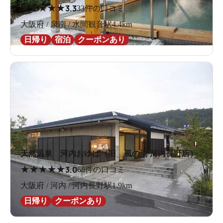
★
★
★
★
★
3.3
33件の口コミ
大阪府 / 泉南 / 水間観音駅4.4km
日帰り
宿泊
クーポンあり
天然温泉 河内おゆば（旧 風の湯 河内長野店）
★
★
★
★
★
3.0
68件の口コミ
大阪府 / 河内 / 河内長野駅1.9km
日帰り
クーポンあり