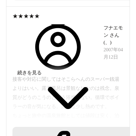
り褒めれたものでは
ありません。立地条件上致し方ないとは思います
★
★
★
★
★
が残念です。露天浴槽の隅に小さな石や砂が溜
フナエモ
まっており、
ン
さん
掃除はどうななのかな？と思える点もありまし
(
、
)
た。
2007年04
月12日
続きを見る
接客や対応に関してはそこらへんのスーパー銭湯
よりはいい。露天風呂は景観なしなのは残念。泉
質がどうのこうのと言う浴感もない。循環でボイ
ラーの音が気になる。温度は少し熱めです。
ちょっと旅中の温泉旅館としては値段は安く、泊
まってもいいかなとは思います。足湯と源泉飲泉
があり。飲むには口当たりがいいかもしれない。