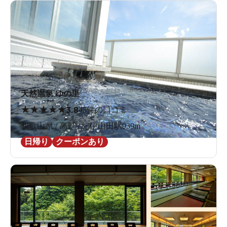
天然温泉 ゆの里
★
★
★
★
★
3.8
45件の口コミ
和歌山県 / 高野 / 紀伊山田駅939m
日帰り
クーポンあり