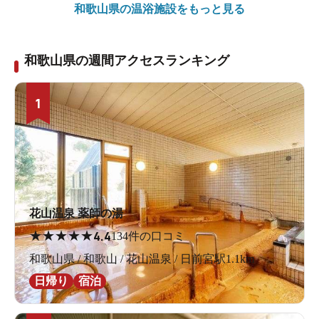
和歌山県の
温浴施設をもっと見る
和歌山県の週間アクセスランキング
1
花山温泉 薬師の湯
★
★
★
★
★
4.4
134件の口コミ
和歌山県 / 和歌山 / 花山温泉 / 日前宮駅1.1km
日帰り
宿泊