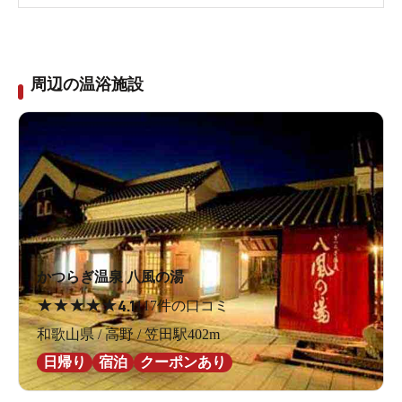
周辺の温浴施設
かつらぎ温泉 八風の湯
★
★
★
★
★
4.1
117件の口コミ
和歌山県 / 高野 / 笠田駅402m
日帰り
宿泊
クーポンあり