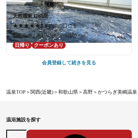
天然温泉 ゆの里
★
★
★
★
★
3.8
45件の口コミ
和歌山県 / 高野 / 紀伊山田駅939m
日帰り
クーポンあり
会員登録して続きを見る
温泉TOP
＞
関西(近畿)
＞
和歌山県
＞
高野
＞
かつらぎ美嶋温泉
温浴施設を探す