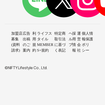
加盟店
広告
利
ライフス
特定商
ヘ
採
運
個人情
募集
出稿
用
タイル
取引法
ル
用
営
報保護
(資料
のご
規
MEMBER
に基づ
プ
情
会
ポリ
請求)
案内
約
S+規約
く表記
報
社
シー
©NIFTY Lifestyle Co., Ltd.