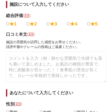
施設について入力してください
総合評価
必須
★1
★2
★3
★4
★5
口コミ本文
必須
施設の雰囲気や訪問した感想をお寄せください。
誹謗中傷やクレームの投稿はご遠慮ください。
あなたについて入力してください
性別
必須