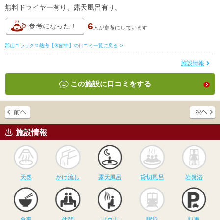
無料ドライヤー有り、露天風呂有り。
6
参考になった！
人が
参考にしています
郡山ユラックス熱海【休館中】の口コミ一覧に戻る
>
施設情報
この施設に口コミをする
施設情報
天然
かけ流し
露天風呂
貸切風呂
岩
天然
かけ流し
露天風呂
貸切風呂
岩盤浴
食事
休憩
サウナ
駅近
駐
食事
休憩
サウナ
駅近
駐車