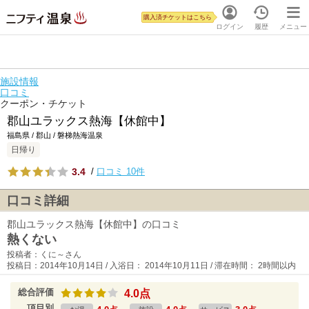
購入済チケットはこちら
ログイン
履歴
メニュー
施設情報
口コミ
クーポン・チケット
郡山ユラックス熱海【休館中】
福島県 / 郡山 / 磐梯熱海温泉
日帰り
3.4
/
口コミ 10件
口コミ詳細
郡山ユラックス熱海【休館中】の口コミ
熱くない
投稿者：くに～さん
投稿日：2014年10月14日 / 入浴日： 2014年10月11日 / 滞在時間： 2時間以内
総合評価
4.0点
項目別