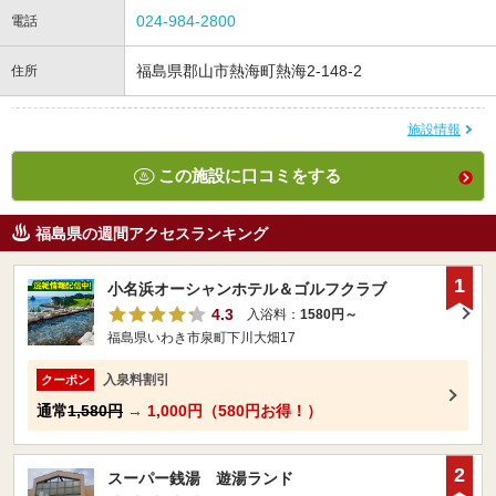
024-984-2800
電話
福島県郡山市熱海町熱海2-148-2
住所
施設情報
この施設に口コミをする
福島県の週間アクセスランキング
1
小名浜オーシャンホテル＆ゴルフクラブ
4.3
入浴料：
1580円～
福島県いわき市泉町下川大畑17
入泉料割引
クーポン
通常
1,580円
→
1,000円（580円お得！）
2
スーパー銭湯 遊湯ランド