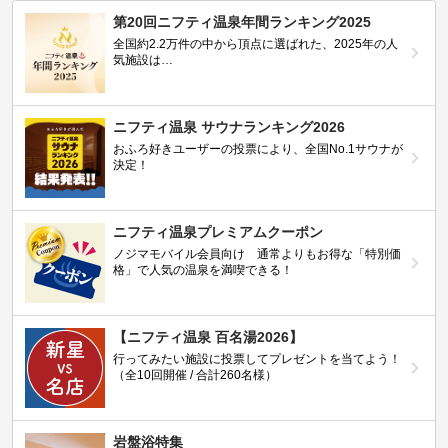
第20回ニフティ温泉年間ランキング2025
全国約2.2万件の中から頂点に選ばれた、2025年の人
気施設は…
ニフティ温泉 サウナランキング2026
おふろ好きユーザーの投票により、全国No.1サウナが
決定！
ニフティ温泉プレミアムクーポン
ノジマモバイル会員向け 通常よりもお得な「特別価
格」で人気の温泉を満喫できる！
【ニフティ温泉 百名湯2026】
行ってみたい施設に投票してプレゼントを当てよう！
（全10回開催 / 合計260名様）
岩盤浴特集