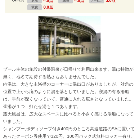
4.0点
4.0点
3.0点
お湯
施設
サービス
0.0点
飲食
プール主体の施設の付帯温泉が日帰りで利用出来ます。湯は特徴が
無く、地名て期待する熱さもありませんでした。
内湯は、大きな主浴槽のコーナーに湯出口がありましたが、対角の
位置で上から滝のように湯を落としていました。寝湯の有る湯船
は、手前が深くなっていて、普通に入れる広さとなっていました。
壷湯が１つ、打たせ湯も１つあります。
露天風呂は、広大なスペースに比べると小さく感じる湯船になって
いました。
シャンプー,ボディソープ付き400円のところ高速道路のSAに置いて
あったクーポン券使用で320円。100円バック式無料ロッカー有り、