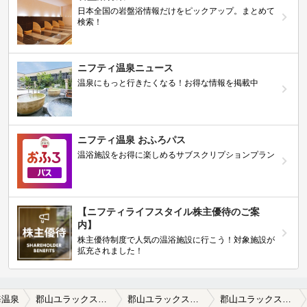
日本全国の岩盤浴情報だけをピックアップ。まとめて
検索！
ニフティ温泉ニュース
温泉にもっと行きたくなる！お得な情報を掲載中
ニフティ温泉 おふろパス
温浴施設をお得に楽しめるサブスクリプションプラン
【ニフティライフスタイル株主優待のご案
内】
株主優待制度で人気の温浴施設に行こう！対象施設が
拡充されました！
海温泉
郡山ユラックス熱海【休館中】
郡山ユラックス熱海【休館中】の口コミ一覧
郡山ユラックス熱海【休館中】の口コミ 熱くない