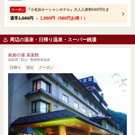
『小名浜オーシャンホテル』大人入泉料580円引き
クーポン
通常
1,580円
→
1,000円（580円お得！）
周辺の温泉・日帰り温泉・スーパー銭湯
萩姫の湯 栄楽館
福島県 / 郡山 / 磐梯熱海温泉
日帰り
宿泊
クーポン