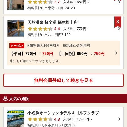
3.7
入浴料：
650円～
福島県郡山市桑野1丁目ｰ24ｰ20
3
天然温泉 極楽湯 福島郡山店
4.4
入浴料：
770円～
福島県郡山市八山田西5-130
入浴料最大100円引き ※現金のみ利用可
クーポン
【平日】
770円
→
750円
【土日祝】
850円
→
750円
他にも1個のクーポンがあります。
無料会員登録して続きを見る
人気の施設
小名浜オーシャンホテル＆ゴルフクラブ
4.3
入浴料：
1,580円
〜
福島県いわき市泉町下川大畑17