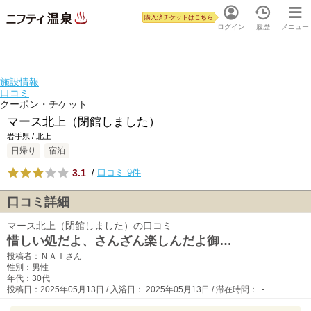
購入済チケットはこちら
ログイン
履歴
メニュー
施設情報
口コミ
クーポン・チケット
マース北上（閉館しました）
岩手県 / 北上
日帰り
宿泊
3.1
/
口コミ 9件
口コミ詳細
マース北上（閉館しました）の口コミ
惜しい処だよ、さんざん楽しんだよ御…
投稿者：ＮＡＩさん
性別：男性
年代：30代
投稿日：2025年05月13日 / 入浴日： 2025年05月13日 / 滞在時間： -