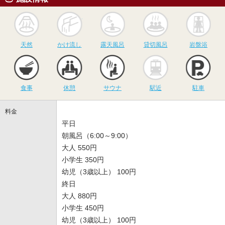
天然
かけ流し
露天風呂
貸切風呂
岩
天然
かけ流し
露天風呂
貸切風呂
岩盤浴
食事
休憩
サウナ
駅近
駐
食事
休憩
サウナ
駅近
駐車
料金
平日
朝風呂（6:00～9:00）
大人 550円
小学生 350円
幼児（3歳以上） 100円
終日
大人 880円
小学生 450円
幼児（3歳以上） 100円