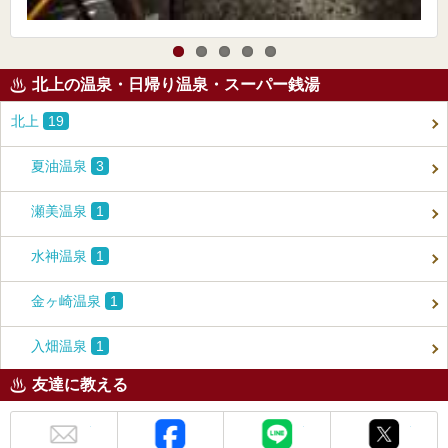
北上の温泉・日帰り温泉・スーパー銭湯
北上
19
夏油温泉
3
瀬美温泉
1
水神温泉
1
金ヶ崎温泉
1
入畑温泉
1
友達に教える
メール
Facebook
LINE
X