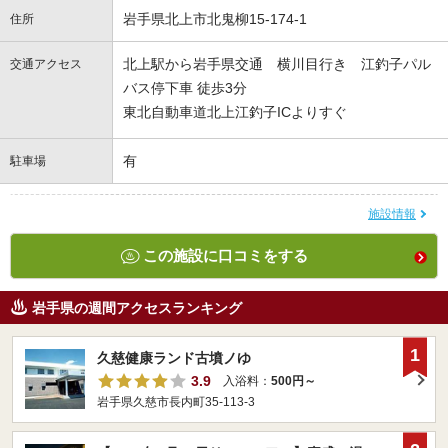
岩手県北上市北鬼柳15-174-1
住所
北上駅から岩手県交通 横川目行き 江釣子パル
交通アクセス
バス停下車 徒歩3分
東北自動車道北上江釣子ICよりすぐ
有
駐車場
施設情報
この施設に口コミをする
岩手県の週間アクセスランキング
1
久慈健康ランド古墳ノゆ
3.9
入浴料：
500円～
岩手県久慈市長内町35-113-3