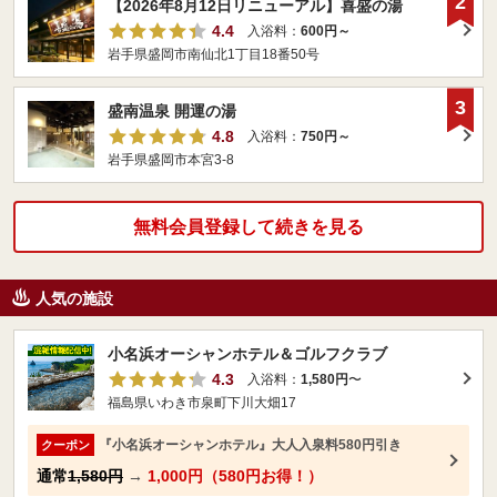
2
【2026年8月12日リニューアル】喜盛の湯
4.4
入浴料：
600円～
岩手県盛岡市南仙北1丁目18番50号
3
盛南温泉 開運の湯
4.8
入浴料：
750円～
岩手県盛岡市本宮3-8
無料会員登録して続きを見る
人気の施設
小名浜オーシャンホテル＆ゴルフクラブ
4.3
入浴料：
1,580円
〜
福島県いわき市泉町下川大畑17
『小名浜オーシャンホテル』大人入泉料580円引き
クーポン
通常
1,580円
→
1,000円（580円お得！）