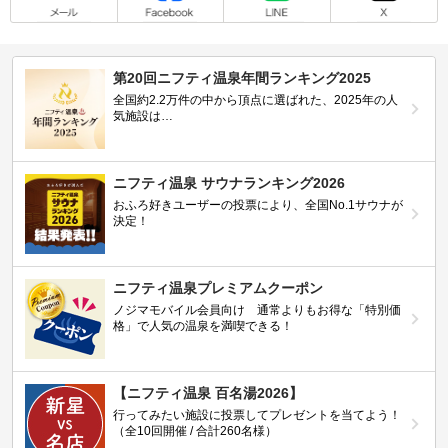
第20回ニフティ温泉年間ランキング2025
全国約2.2万件の中から頂点に選ばれた、2025年の人
気施設は…
ニフティ温泉 サウナランキング2026
おふろ好きユーザーの投票により、全国No.1サウナが
決定！
ニフティ温泉プレミアムクーポン
ノジマモバイル会員向け 通常よりもお得な「特別価
格」で人気の温泉を満喫できる！
【ニフティ温泉 百名湯2026】
行ってみたい施設に投票してプレゼントを当てよう！
（全10回開催 / 合計260名様）