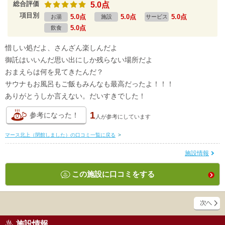
総合評価
5.0点
項目別
5.0点
5.0点
5.0点
お湯
施設
サービス
5.0点
飲食
惜しい処だよ、さんざん楽しんだよ
御託はいいんだ思い出にしか残らない場所だよ
おまえらは何を見てきたんだ？
サウナもお風呂もご飯もみんなも最高だったよ！！！
ありがとうしか言えない。だいすきでした！
1
参考になった！
人が
参考にしています
マース北上（閉館しました）の口コミ一覧に戻る
>
施設情報
この施設に口コミをする
施設情報