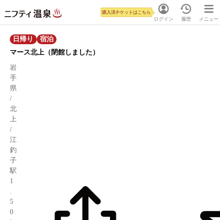
購入済チケットはこちら
ログイン
履歴
メニュー
日帰り
宿泊
マース北上（閉館しました）
岩
手
県
/
北
上
/
江
釣
子
駅
1
.
5
0