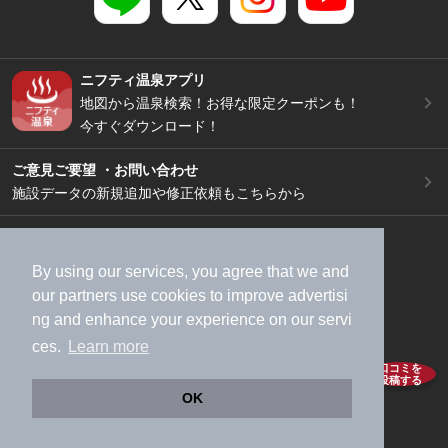
ニフティ温泉アプリ
地図から温泉検索！お得な限定クーポンも！
今すぐダウンロード！
ご意見ご要望 ・お問い合わせ
施設データの新規追加や修正依頼もこちらから
スマートフォン
/
PC
加盟店募集（資料請求）
広告出稿のご案内
By using our services, you agree that we and
利用規約
ライフスタイルMEMBERS+規約
our
partners
use cookies to improve advertisi
ng and enhance your experience on our servi
特定商取引法に基づく表記
ヘルプ
採用情報
ces.
Learn more
運営会社
個人情報保護ポリシー
口コミを
投稿する
©NIFTY Lifestyle Co., Ltd.
OK