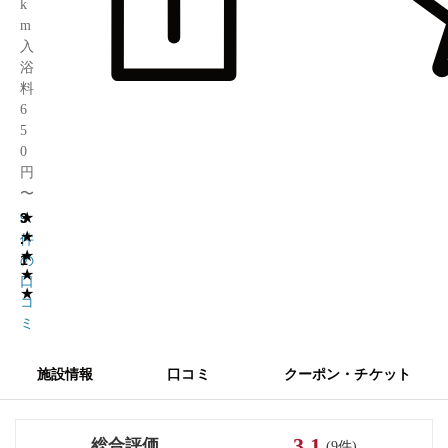
k
m
入
浴
料
6
5
0
円
〜
★
3
9
★
.
件
★
1
の
★
口
★
コ
ミ
施設情報
口コミ
クーポン・チケット
3.1
総合評価
(9件)