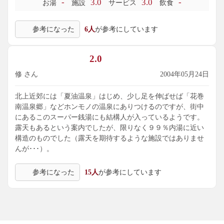
-
3.0
3.0
-
お湯
施設
サービス
飲食
参考になった
6人
が参考にしています
2.0
修 さん
2004年05月24日
北上近郊には「夏油温泉」はじめ、少し足を伸ばせば「花巻
南温泉郷」などホンモノの温泉にありつけるのですが、街中
にあるこのスーパー銭湯にも結構人が入っているようです。
露天もあるという案内でしたが、限りなく９９％内湯に近い
構造のものでした（露天を期待するような施設ではありませ
んが･･･）。
参考になった
15人
が参考にしています