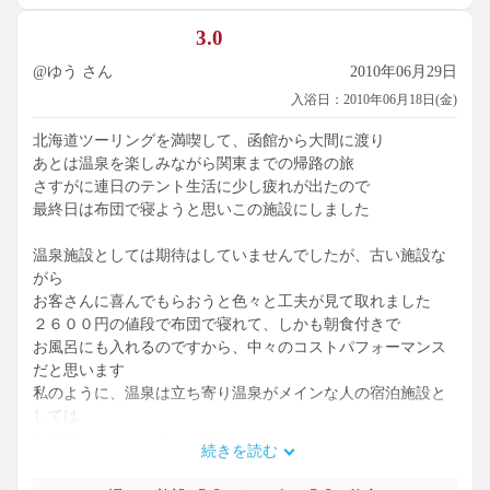
3.0
@ゆう さん
2010年06月29日
入浴日：2010年06月18日(金)
北海道ツーリングを満喫して、函館から大間に渡り
あとは温泉を楽しみながら関東までの帰路の旅
さすがに連日のテント生活に少し疲れが出たので
最終日は布団で寝ようと思いこの施設にしました
温泉施設としては期待はしていませんでしたが、古い施設な
がら
お客さんに喜んでもらおうと色々と工夫が見て取れました
２６００円の値段で布団で寝れて、しかも朝食付きで
お風呂にも入れるのですから、中々のコストパフォーマンス
だと思います
私のように、温泉は立ち寄り温泉がメインな人の宿泊施設と
しては
利用価値のある施設だと思います。
続きを読む