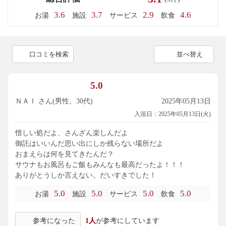
3.6
3.7
2.9
4.6
お湯
施設
サービス
飲食
口コミを検索
並べ替え
5.0
ＮＡＩ さん(男性、30代)
2025年05月13日
入浴日：2025年05月13日(火)
惜しい処だよ、さんざん楽しんだよ
御託はいいんだ思い出にしか残らない場所だよ
おまえらは何を見てきたんだ？
サウナもお風呂もご飯もみんなも最高だったよ！！！
ありがとうしか言えない。だいすきでした！
5.0
5.0
5.0
5.0
お湯
施設
サービス
飲食
参考になった
1人
が参考にしています