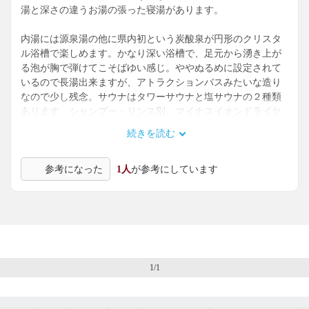
湯と深さの違うお湯の張った寝湯があります。
内湯には源泉湯の他に県内初という炭酸泉が円形のクリスタ
ル浴槽で楽しめます。かなり深い浴槽で、足元から湧き上が
る泡が胸で弾けてこそばゆい感じ。ややぬるめに設定されて
いるので長湯出来ますが、アトラクションバスみたいな造り
なので少し残念。サウナはタワーサウナと塩サウナの２種類
あります。シャンプー・リンス別、マイナスイオンドライヤ
ー完備で当然綺麗な施設ですが、湯使いがおとなしいので入
続きを読む
浴していてワクワクするような高揚感がありませんでした。
参考になった
1人
が参考にしています
とは言えこれまた県内初のロウリュ式溶岩ドームも中２階に
あり、休憩所もたたみ座敷と掘りごたつ風座敷があるなど割
とゆったり過ごせそう。日曜午前中でも込んでいなかったの
で近辺で静かに入浴したいならいいかもと思います。ゆま～
る会員になると平日５８０円、休日６８０円で入浴出来ま
す。
1/1