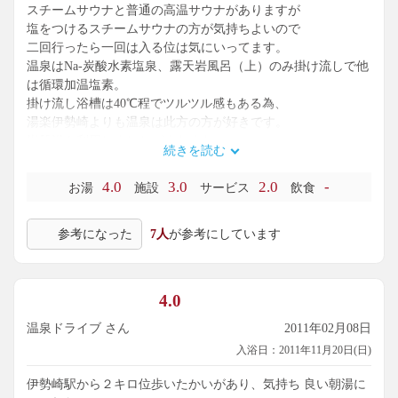
スチームサウナと普通の高温サウナがありますが
塩をつけるスチームサウナの方が気持ちよいので
二回行ったら一回は入る位は気にいってます。
温泉はNa-炭酸水素塩泉、露天岩風呂（上）のみ掛け流しで他
は循環加温塩素。
掛け流し浴槽は40℃程でツルツル感もある為、
湯楽伊勢崎よりも温泉は此方の方が好きです。
岩盤浴も利用しましたがまあまあ。
続きを読む
有料休憩所は岩盤浴利用者のみが使えリクライニングでゆっ
くり休めます。
4.0
3.0
2.0
-
お湯
施設
サービス
飲食
ただ普通の休憩所は食事処の脇にある為、五月蝿くて休めな
いのが難点です。
参考になった
7人
が参考にしています
温泉評価：73/100
4.0
温泉ドライブ さん
2011年02月08日
入浴日：2011年11月20日(日)
伊勢崎駅から２キロ位歩いたかいがあり、気持ち 良い朝湯に