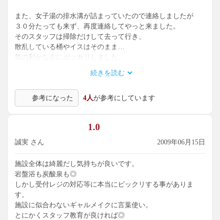
また、女子湯の排水溝が詰まっていたので連絡しましたが
３０分たっても来ず、再度連絡してやっと来ました。
そのスタッフは掃除だけして去って行き、
散乱している桶やイスはそのまま…
気の利かなさにガッカリしました。
続きを読む
新しく、お湯も良くていいところなのでまた行きます。
スタッフの成長を切望します。
参考になった
4人
が参考にしています
これが行き届いたらきっと大繁盛でしょう！
応援してます
1.0
誠実 さん
2009年06月15日
施設全体は綺麗だし気持ちが良いです。
岩盤浴も炭酸泉も◎
しかし受付レジの対応等に本当にビックリする事がありま
す。
施設に似合わないギャルメイクに言葉使い。
とにかくスタッフ教育が良ければ◎