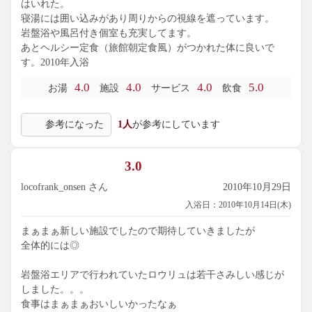
はいれた。
寝湯には囲い込みがあり周りからの視線を遮っています。
岩盤浴や風呂付き個室も充実してます。
あとヘルシー定食（旅館朝定食風）がつかれた体に良いで
す。2010年入浴
4.0
4.0
4.0
5.0
お湯
施設
サービス
飲食
参考になった
1人
が参考にしています
3.0
locofrank_onsen さん
2010年10月29日
入浴日：2010年10月14日(木)
まぁまぁ新しい施設でしたので期待していきましたが
全体的には◎
岩盤浴エリアで行われていたロウリュは若干さみしい感じが
しました。。。
食事はまぁまぁおいしいかったなぁ