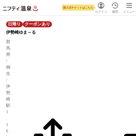
購入済チケットはこちら
ログイン
履歴
メニュー
日帰り
クーポンあり
伊勢崎ゆま～る
群
馬
県
/
桐
生
/
伊
勢
崎
駅
1
.
1
6