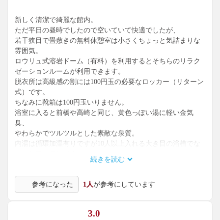
新しく清潔で綺麗な館内。
ただ平日の昼時でしたので空いていて快適でしたが、
若干狭目で畳敷きの無料休憩室は小さくちょっと気詰まりな
雰囲気。
ロウリュ式溶岩ドーム（有料）を利用するとそちらのリラク
ゼーションルームが利用できます。
脱衣所は高級感の割には100円玉の必要なロッカー（リターン
式）です。
ちなみに靴箱は100円玉いりません。
浴室に入ると前橋や高崎と同じ、黄色っぽい湯に軽い金気
臭、
やわらかでツルツルとした素敵な泉質。
内湯は循環加温有りですが10人以上入れる大き目の浴槽でな
かなか良い感じです。
続きを読む
もう一つ小さめの丸い浴槽が賑わっていました。
こちらは人口炭酸泉ながら、低めの湯温で体じゅう泡泡が楽
参考になった
1人
が参考にしています
しめます。
上州名物空っ風の強い日で人気の無い露天には、
3.0
源泉掛け流しの二段式岩風呂、檜風呂、寝湯があります。