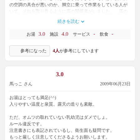
の空調の具合が悪いのか、脚立に乗って作業をしている人が
いて、それを取り巻くように店の関係者がいました。 店の
人は客に詫びるでもなく、偉そうなデカイ態度で、しかも邪
続きを読む
魔な所に立って指示をしていました。客のほうが小さくなっ
ている始末です。こんな作業は緊急時以外は営業時間外に行
3.0
4.0
-
-
お湯
施設
サービス
飲食
うべきでは…。 温泉うんぬんよりも、店側の客に対する姿
勢が見えたようです。
参考になった
4人
が参考にしています
3.0
馬っこ さん
2009年06月23日
お湯はとっても満足(^^)
入りやすい温度と泉質。露天の造りも素敵。
ただ、オムツの取れていない乳幼児はダメでしょ。
ルール違反です。
注意書きにも表記されているし、衛生面も疑問です。
もっと厳しく注意してくださるようお願いします。