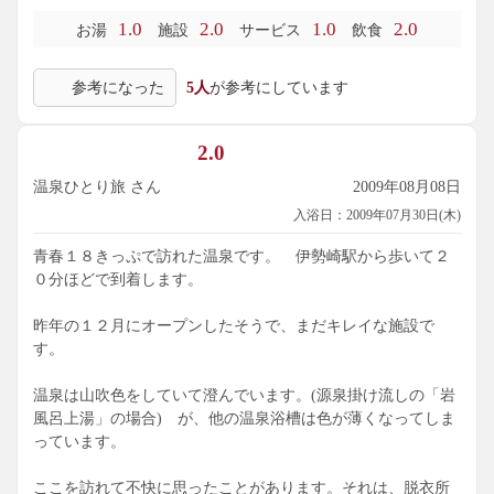
湯の池みたいだし、閉館３０分前には従業員がお風呂の上に
1.0
2.0
1.0
2.0
お湯
施設
サービス
飲食
ひく断熱シートの準備をしているし・・・
参考になった
5人
が参考にしています
ここはお客様に対してのサービスを考えるべきだと思いま
す。
近隣の日帰り温泉の混み具合から考えると、たまには空いて
2.0
いる施設の方が良いという方にはお勧めです。
温泉ひとり旅 さん
2009年08月08日
入浴日：2009年07月30日(木)
青春１８きっぷで訪れた温泉です。 伊勢崎駅から歩いて２
０分ほどで到着します。
昨年の１２月にオープンしたそうで、まだキレイな施設で
す。
温泉は山吹色をしていて澄んでいます。(源泉掛け流しの「岩
風呂上湯」の場合) が、他の温泉浴槽は色が薄くなってしま
っています。
ここを訪れて不快に思ったことがあります。それは、脱衣所