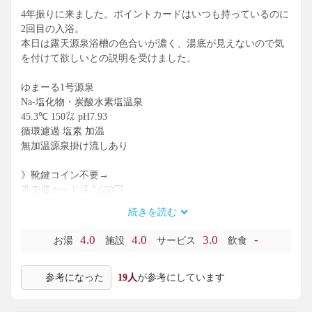
4年振りに来ました。ポイントカードはいつも持っているのに
2回目の入浴。
本日は露天源泉浴槽の色合いが濃く、湯底が見えないので気
を付けて欲しいとの説明を受けました。
ゆまーる1号源泉
Na-塩化物・炭酸水素塩温泉
45.3℃ 150㍑ pH7.93
循環濾過 塩素 加温
無加温源泉掛け流しあり
》靴鍵コイン不要→
券売機カード挿入650円
フロントで鍵とリストバンド交換
続きを読む
１階食事処
4.0
4.0
3.0
-
お湯
施設
サービス
飲食
２階浴室
参考になった
19人
が参考にしています
脱衣室:木目調２～３段ロッカーコイン返却。冷水機あり。
浴室:上壁白、下壁黒、床白系ギザギザタイル敷き。