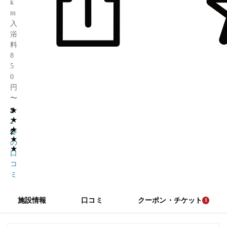
k
m
入
浴
料
8
5
0
円
〜
★
3
2
★
.
2
★
2
件
★
の
★
口
コ
ミ
施設情報
口コミ
クーポン・チケット
1