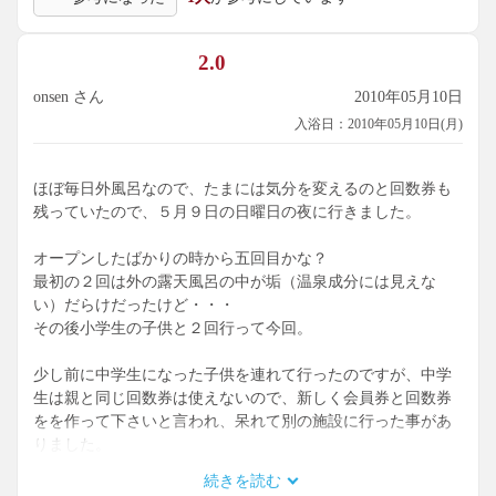
2.0
onsen さん
2010年05月10日
入浴日：2010年05月10日(月)
ほぼ毎日外風呂なので、たまには気分を変えるのと回数券も
残っていたので、５月９日の日曜日の夜に行きました。
オープンしたばかりの時から五回目かな？
最初の２回は外の露天風呂の中が垢（温泉成分には見えな
い）だらけだったけど・・・
その後小学生の子供と２回行って今回。
少し前に中学生になった子供を連れて行ったのですが、中学
生は親と同じ回数券は使えないので、新しく会員券と回数券
をを作って下さいと言われ、呆れて別の施設に行った事があ
りました。
続きを読む
受付のギャル達にも慣れず、外の源泉だった岩風呂はぬるま