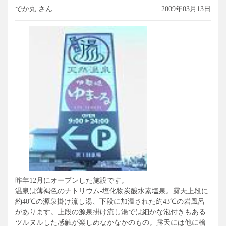
岩風呂の上段は４３度くらいの熱め、なのに結構な泡付
でか丸 さん
2009年03月13日
き･･、
炭酸泉ってこんなに熱くてもこんなに泡が付くもの？？
下槽のぬる湯のほうはまったく泡は付きませんでした･･。
露天エリアは源泉だけあって内湯より香りも強く温泉気分も
満喫できます。
女性の寝湯には屋根がかかり腰高の壁が巡らしてあります。
寝湯って無防備な姿態を晒す事になりますので、
視界を遮らずに目隠しとなるこの壁は非常にありがたい。
サウナも2箇所あり、他にアカスリや手もみ処にも力を入れて
いる様子。
平日580円は十分満足できる料金だと思います。
昨年12月にオープンした施設です。
温泉は薄褐色のナトリウム-塩化物炭酸水素塩泉。露天上段に
約40℃の源泉掛け流し湯、下段に加温された約43℃の岩風呂
があります。上段の源泉掛け流し湯では細かな泡付きもある
ツルヌルした感触が楽しめなかなかのもの。露天には他に檜