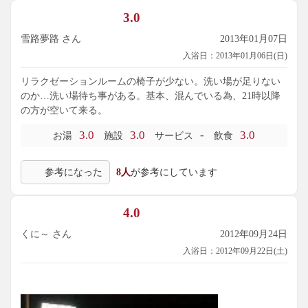
3.0
内湯:入るといきなり卵風の炭酸浴槽が印象的。
雪路夢路 さん
2013年01月07日
6人サイズで常に満席で入れず。
左側奥に黒御影石枠の温泉浴槽などがある。温泉は循環濾過
入浴日：2013年01月06日(日)
で黄色い。
リラクゼーションルームの椅子が少ない。洗い場が足りない
カラン:右手24席（6席×4列）壁側は仕切り付き。ｺﾝﾃﾞｨｼｮﾅｰあ
のか…洗い場待ち事がある。基本、混んでいる為、21時以降
り。
の方が空いて来る。
3.0
3.0
-
3.0
お湯
施設
サービス
飲食
サウナ:スタジアム4段席、中広。
塩サウナあり。
参考になった
8人
が参考にしています
露天:一番奥に上の湯、源泉掛け流しで緑がかった色合い、常
連さんもこんな濃い色初めてと言う。ぬるすべ感も少々あ
4.0
り。温泉ファン的には嬉しい変化だ。
掛け流された湯は下の湯に、共に岩風呂である。
くに～ さん
2012年09月24日
入浴日：2012年09月22日(土)
囲いのある寝湯は以前と変わらない。
評価は低いようですが、施設は良いです。以前もそうですけ
ど、店員さんの応対も気になった事もありません。