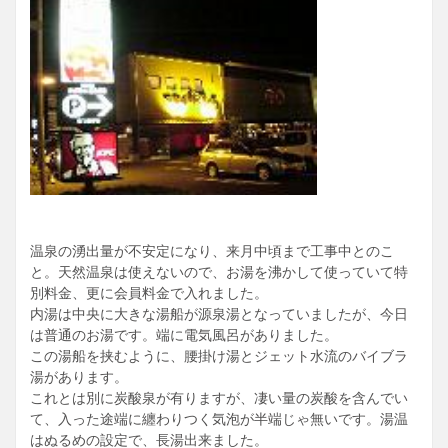
お客さんのマナーもこれと言った事もなく、炭酸浴槽の長湯
はどこも一緒ですしね。今回も気持ち良く入浴できました。
2008年開業
10H221120土晴初入浴
15H270203火晴2回目入浴
←前湯白岡八幡の湯
→後湯羽生華の湯
→後湯柏みのりの湯
温泉の湧出量が不安定になり、来月中頃まで工事中とのこ
と。天然温泉は使えないので、お湯を沸かして使っていて特
別料金、更に会員料金で入れました。
内湯は中央に大きな湯船が源泉湯となっていましたが、今日
は普通のお湯です。端に電気風呂がありました。
この湯船を挟むように、腰掛け湯とジェット水流のバイブラ
湯があります。
これとは別に炭酸泉が有りますが、凄い量の炭酸を含んでい
て、入った途端に纏わりつく気泡が半端じゃ無いです。湯温
はぬるめの設定で、長湯出来ました。