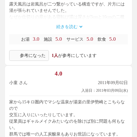
露天風呂は岩風呂が二つ繋がっている構造ですが、片方には
湯が張られていませんでした。
なぜか仕切りの扉がある寝転び湯は深さが3cmと10cmの二種
類がありました。
続きを読む
奥まった所に桧風呂がありました。
レストランでは法華の網焼き定食を頂きました。肉厚のホッ
3.0
5.0
5.0
5.0
お湯
施設
サービス
飲食
ケがじっくりと焼き上げてあります。法華の文字を使うとは
知りませんでした。
参考になった
1人
が参考にしています
シャンプー.ボディソープ付き休日料金800円のところ工事中
サービスで500円。100円バック式無料ロッカー有り、無料ド
ライヤー有り、露天風呂有り。
4.0
小童 さん
2011年09月02日
入浴日：2011年03月09日(水)
家から15キロ圏内でマシな温泉が湯楽の里伊勢崎とこちらな
ので
交互に入りにいったりしています。
従業員はギャルメイクみたいなのを除けば別に問題も何もな
い。
群馬では唯一の人工炭酸泉もありお世話になっています。