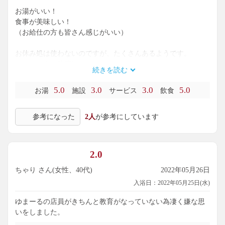
お湯がいい！
食事が美味しい！
（お給仕の方も皆さん感じがいい）
お休み処は使わないのですが、たくさんあるようです。
ロッカーも、靴箱はコインレス。
続きを読む
（いつも日帰り入浴は靴箱＋脱衣所と100円玉を人数分✖️2は
最低持たないといけないので、ちょっと嬉しい。）
5.0
3.0
3.0
5.0
お湯
施設
サービス
飲食
入り口に地物野菜を売っているのも、ほっこり感がありま
参考になった
2人
が参考にしています
す。
いいお湯でした。
2.0
ちゃり さん(女性、40代)
2022年05月26日
入浴日：2022年05月25日(水)
ゆまーるの店員がきちんと教育がなっていない為凄く嫌な思
いをしました。