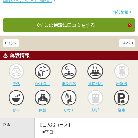
伊勢崎ゆま～るの口コミ一覧に戻る
>
施設情報
この施設に口コミをする
施設情報
天然
かけ流し
露天風呂
貸切風呂
岩
天然
かけ流し
露天風呂
貸切風呂
岩盤浴
食事
休憩
サウナ
駅近
駐
食事
休憩
サウナ
駅近
駐車
【ご入浴コース】
料金
■平日