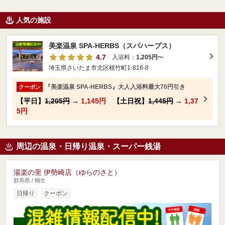
人気の施設
美楽温泉 SPA-HERBS（スパハーブス）
4.7
入浴料：
1,205円
〜
埼玉県さいたま市北区植竹町1-816-8
『美楽温泉 SPA-HERBS』大人入浴料最大70円引き
クーポン
【平日】
1,205円
→
1,145円
【土日祝】
1,445円
→
1,37
5円
周辺の温泉・日帰り温泉・スーパー銭湯
湯楽の里 伊勢崎店（ゆらのさと）
群馬県 / 桐生
日帰り
クーポン