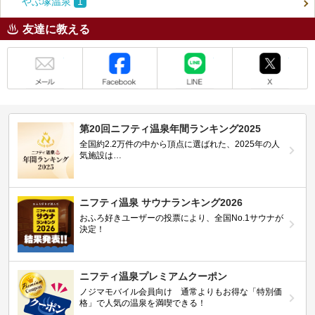
やぶ塚温泉
1
友達に教える
メール
Facebook
LINE
X
第20回ニフティ温泉年間ランキング2025
全国約2.2万件の中から頂点に選ばれた、2025年の人
気施設は…
ニフティ温泉 サウナランキング2026
おふろ好きユーザーの投票により、全国No.1サウナが
決定！
ニフティ温泉プレミアムクーポン
ノジマモバイル会員向け 通常よりもお得な「特別価
格」で人気の温泉を満喫できる！