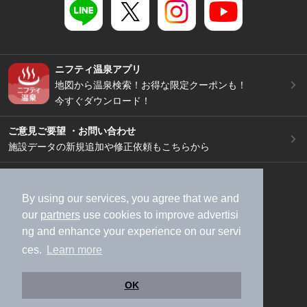
ニフティ温泉アプリ
地図から温泉検索！お得な限定クーポンも！
今すぐダウンロード！
ご意見ご要望 ・お問い合わせ
施設データの新規追加や修正依頼もこちらから
スマートフォン
/
PC
加盟店募集（資料請求）
広告出稿のご案内
By using our services, you agree that we and
our
partners
use cookies to improve advertisi
利用規約
ライフスタイルMEMBERS+規約
ng and enhance your experience on our servi
特定商取引法に基づく表記
ヘルプ
採用情報
ces.
Learn more
運営会社
個人情報保護ポリシー
©NIFTY Lifestyle Co., Ltd.
OK