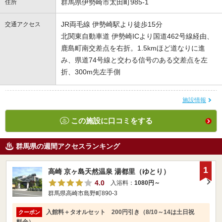
群馬県伊勢崎市太田町985-1
住所
JR両毛線 伊勢崎駅より徒歩15分
交通アクセス
北関東自動車道 伊勢崎ICより国道462号線経由、
鹿島町南交差点を右折。1.5kmほど道なりに進
み、県道74号線と交わる信号のある交差点を左
折、300m先左手側
施設情報
この施設に口コミをする
群馬県の週間アクセスランキング
1
高崎 京ヶ島天然温泉 湯都里（ゆとり）
4.0
入浴料：
1080円～
群馬県高崎市島野町890-3
入館料＋タオルセット 200円引き（8/10～14は土日祝
クーポン
料金）