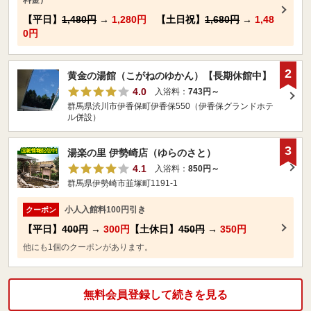
【平日】
1,480円
→
1,280円
【土日祝】
1,680円
→
1,48
0円
2
黄金の湯館（こがねのゆかん）【長期休館中】
4.0
入浴料：
743円～
群馬県渋川市伊香保町伊香保550（伊香保グランドホテ
ル併設）
3
湯楽の里 伊勢崎店（ゆらのさと）
4.1
入浴料：
850円～
群馬県伊勢崎市韮塚町1191-1
小人入館料100円引き
クーポン
【平日】
400円
→
300円
【土休日】
450円
→
350円
他にも1個のクーポンがあります。
無料会員登録して続きを見る