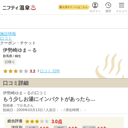
購入済チケットはこちら
ログイン
履歴
メニュー
施設情報
口コミ
クーポン・チケット
伊勢崎ゆま～る
群馬県 / 桐生
日帰り
3.2
/
口コミ 22件
口コミ詳細
伊勢崎ゆま～るの口コミ
もう少しお湯にインパクトがあったら…
投稿者：でか丸さん
投稿日：2009年03月13日 / 入浴日： - / 滞在時間： -
総合評価
3.0点
項目別