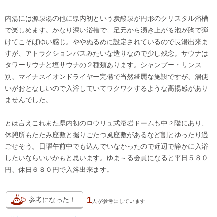
内湯には源泉湯の他に県内初という炭酸泉が円形のクリスタル浴槽
で楽しめます。かなり深い浴槽で、足元から湧き上がる泡が胸で弾
けてこそばゆい感じ。ややぬるめに設定されているので長湯出来ま
すが、アトラクションバスみたいな造りなので少し残念。サウナは
タワーサウナと塩サウナの２種類あります。シャンプー・リンス
別、マイナスイオンドライヤー完備で当然綺麗な施設ですが、湯使
いがおとなしいので入浴していてワクワクするような高揚感があり
ませんでした。
とは言えこれまた県内初のロウリュ式溶岩ドームも中２階にあり、
休憩所もたたみ座敷と掘りごたつ風座敷があるなど割とゆったり過
ごせそう。日曜午前中でも込んでいなかったので近辺で静かに入浴
したいならいいかもと思います。ゆま～る会員になると平日５８０
円、休日６８０円で入浴出来ます。
1
参考になった！
人が
参考にしています