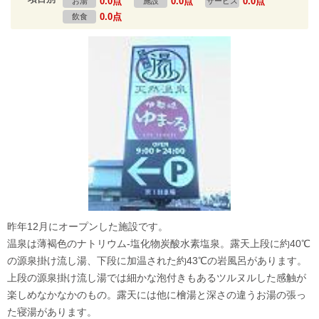
0.0点
0.0点
0.0点
お湯
施設
サービス
0.0点
飲食
昨年12月にオープンした施設です。
温泉は薄褐色のナトリウム-塩化物炭酸水素塩泉。露天上段に約40℃
の源泉掛け流し湯、下段に加温された約43℃の岩風呂があります。
上段の源泉掛け流し湯では細かな泡付きもあるツルヌルした感触が
楽しめなかなかのもの。露天には他に檜湯と深さの違うお湯の張っ
た寝湯があります。