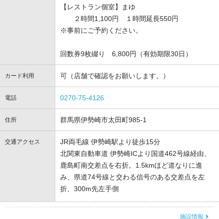
【レストラン個室】まゆ
２時間1,100円 １時間延長550円
※事前にご予約ください。
回数券9枚綴り 6,800円（有効期限30日）
可（店舗で確認をお願いします。）
カード利用
0270-75-4126
電話
群馬県伊勢崎市太田町985-1
住所
JR両毛線 伊勢崎駅より徒歩15分
交通アクセス
北関東自動車道 伊勢崎ICより国道462号線経由、
鹿島町南交差点を右折。1.5kmほど道なりに進
み、県道74号線と交わる信号のある交差点を左
折、300m先左手側
施設情報