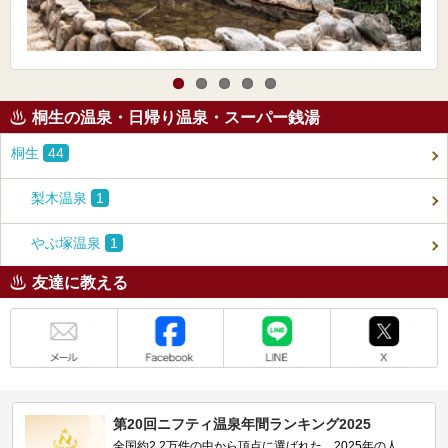
桐生の温泉・日帰り温泉・スーパー銭湯
桐生
44
梨木温泉
1
やぶ塚温泉
1
友達に教える
メール
Facebook
LINE
X
第20回ニフティ温泉年間ランキング2025
全国約2.2万件の中から頂点に選ばれた、2025年の人