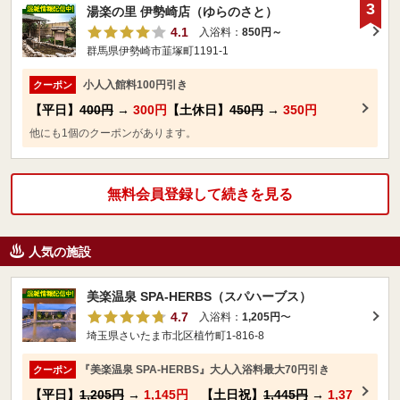
3
湯楽の里 伊勢崎店（ゆらのさと）
4.1
入浴料：
850円～
群馬県伊勢崎市韮塚町1191-1
小人入館料100円引き
クーポン
【平日】
400円
→
300円
【土休日】
450円
→
350円
他にも1個のクーポンがあります。
無料会員登録して続きを見る
人気の施設
美楽温泉 SPA-HERBS（スパハーブス）
4.7
入浴料：
1,205円
〜
埼玉県さいたま市北区植竹町1-816-8
『美楽温泉 SPA-HERBS』大人入浴料最大70円引き
クーポン
【平日】
1,205円
→
1,145円
【土日祝】
1,445円
→
1,37