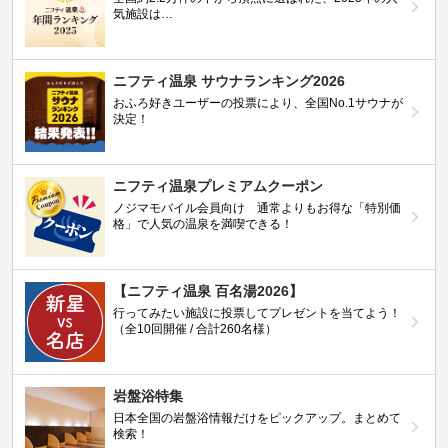
気施設は…
ニフティ温泉 サウナランキング2026
おふろ好きユーザーの投票により、全国No.1サウナが
決定！
ニフティ温泉プレミアムクーポン
ノジマモバイル会員向け 通常よりもお得な「特別価
格」で人気の温泉を満喫できる！
【ニフティ温泉 百名湯2026】
行ってみたい施設に投票してプレゼントを当てよう！
（全10回開催 / 合計260名様）
岩盤浴特集
日本全国の岩盤浴情報だけをピックアップ。まとめて
検索！