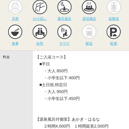
天然
かけ流し
露天風呂
貸切風呂
岩
天然
かけ流し
露天風呂
貸切風呂
岩盤浴
食事
休憩
サウナ
駅近
駐
食事
休憩
サウナ
駅近
駐車
【ご入浴コース】
料金
■平日
・大人:850円
・小学生以下:400円
■土日祝,特定日
・大人:950円
・小学生以下:450円
【源泉風呂付個室】あかぎ・はるな
２時間4,000円 １時間延長2,000円