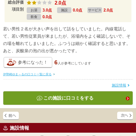
総合評価
2.0点
項目別
3.0点
0.0点
2.0点
お湯
施設
サービス
0.0点
飲食
若い男性２名が大きい声を出して話をしていました。内線電話し
て、若い男性従業員が来ましたが、浴場内をよく確認しないで、そ
の場を離れてしまいました。ふつうは細かく確認すると思います。
あと、炭酸泉の泡の出が悪かったです。
6
参考になった！
人が
参考にしています
伊勢崎ゆま～るの口コミ一覧に戻る
>
施設情報
この施設に口コミをする
施設情報