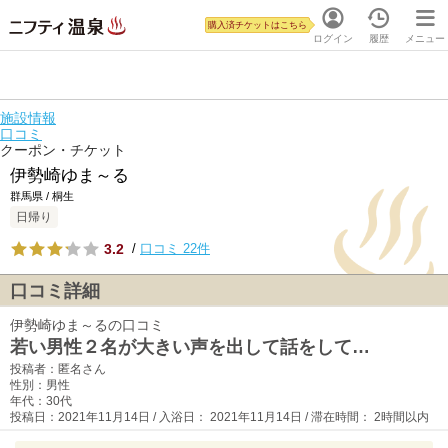
購入済チケットはこちら
ログイン
履歴
メニュー
施設情報
口コミ
クーポン・チケット
伊勢崎ゆま～る
群馬県 / 桐生
日帰り
3.2
/
口コミ 22件
口コミ詳細
伊勢崎ゆま～るの口コミ
若い男性２名が大きい声を出して話をして…
投稿者：匿名さん
性別：男性
年代：30代
投稿日：2021年11月14日 / 入浴日： 2021年11月14日 / 滞在時間： 2時間以内