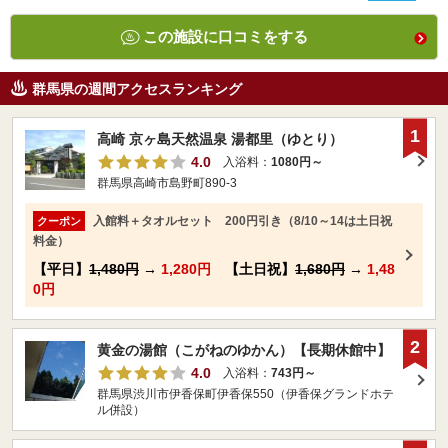
この施設に口コミをする
群馬県の週間アクセスランキング
1
高崎 京ヶ島天然温泉 湯都里（ゆとり）
4.0
入浴料：
1080円～
群馬県高崎市島野町890-3
入館料＋タオルセット 200円引き（8/10～14は土日祝
クーポン
料金）
【平日】
1,480円
→
1,280円
【土日祝】
1,680円
→
1,48
0円
2
黄金の湯館（こがねのゆかん）【長期休館中】
4.0
入浴料：
743円～
群馬県渋川市伊香保町伊香保550（伊香保グランドホテ
ル併設）