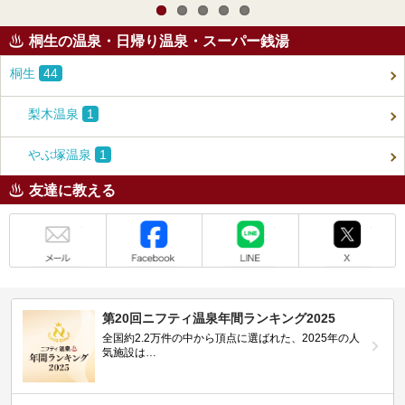
桐生の温泉・日帰り温泉・スーパー銭湯
桐生
44
梨木温泉
1
やぶ塚温泉
1
友達に教える
メール
Facebook
LINE
X
第20回ニフティ温泉年間ランキング2025
全国約2.2万件の中から頂点に選ばれた、2025年の人
気施設は…