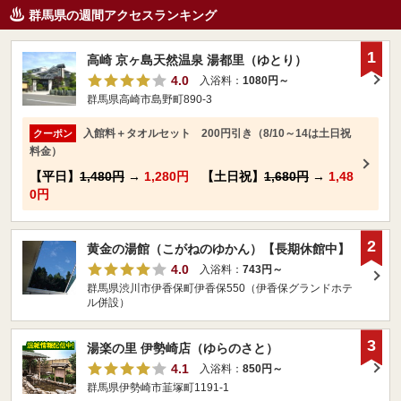
群馬県の週間アクセスランキング
1
高崎 京ヶ島天然温泉 湯都里（ゆとり）
4.0
入浴料：
1080円～
群馬県高崎市島野町890-3
入館料＋タオルセット 200円引き（8/10～14は土日祝
クーポン
料金）
【平日】
1,480円
→
1,280円
【土日祝】
1,680円
→
1,48
0円
2
黄金の湯館（こがねのゆかん）【長期休館中】
4.0
入浴料：
743円～
群馬県渋川市伊香保町伊香保550（伊香保グランドホテ
ル併設）
3
湯楽の里 伊勢崎店（ゆらのさと）
4.1
入浴料：
850円～
群馬県伊勢崎市韮塚町1191-1