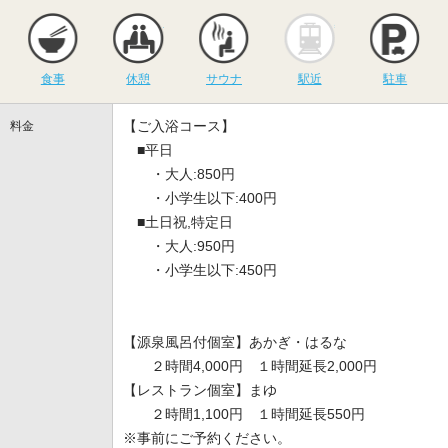
食事
休憩
サウナ
駅近
駐
食事
休憩
サウナ
駅近
駐車
【ご入浴コース】
料金
■平日
・大人:850円
・小学生以下:400円
■土日祝,特定日
・大人:950円
・小学生以下:450円
【源泉風呂付個室】あかぎ・はるな
２時間4,000円 １時間延長2,000円
【レストラン個室】まゆ
２時間1,100円 １時間延長550円
※事前にご予約ください。