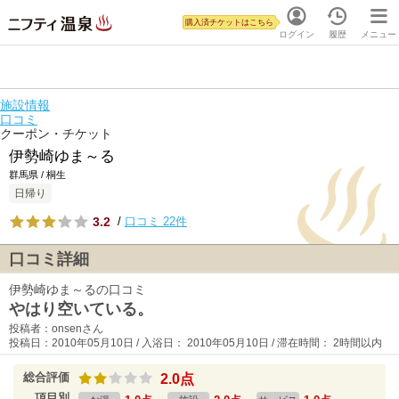
購入済チケットはこちら
ログイン
履歴
メニュー
施設情報
口コミ
クーポン・チケット
伊勢崎ゆま～る
群馬県 / 桐生
日帰り
3.2
/
口コミ 22件
口コミ詳細
伊勢崎ゆま～るの口コミ
やはり空いている。
投稿者：onsenさん
投稿日：2010年05月10日 / 入浴日： 2010年05月10日 / 滞在時間： 2時間以内
総合評価
2.0点
項目別