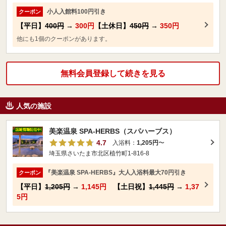
小人入館料100円引き
クーポン
【平日】
400円
→
300円
【土休日】
450円
→
350円
他にも1個のクーポンがあります。
無料会員登録して続きを見る
人気の施設
美楽温泉 SPA-HERBS（スパハーブス）
4.7
入浴料：
1,205円
〜
埼玉県さいたま市北区植竹町1-816-8
『美楽温泉 SPA-HERBS』大人入浴料最大70円引き
クーポン
【平日】
1,205円
→
1,145円
【土日祝】
1,445円
→
1,37
5円