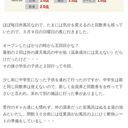
1.0点
2.0点
1.0点
お湯
施設
サービス
2.0点
飲食
ほぼ毎日外風呂なので、たまには気分を変えるのと回数券も残って
いたので、５月９日の日曜日の夜に行きました。
オープンしたばかりの時から五回目かな？
最初の２回は外の露天風呂の中が垢（温泉成分には見えない）だら
けだったけど・・・
その後小学生の子供と２回行って今回。
少し前に中学生になった子供を連れて行ったのですが、中学生は親
と同じ回数券は使えないので、新しく会員券と回数券をを作って下
さいと言われ、呆れて別の施設に行った事がありました。
受付のギャル達にも慣れず、外の源泉だった岩風呂はぬるま湯の池
みたいだし、閉館３０分前には従業員がお風呂の上にひく断熱シー
トの準備をしているし・・・