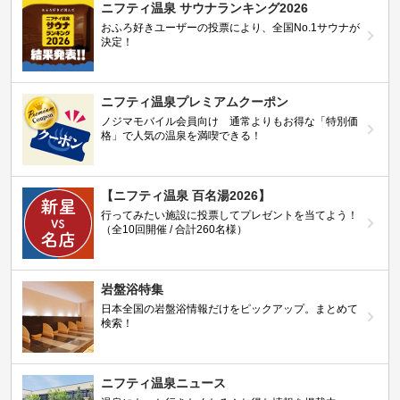
ニフティ温泉 サウナランキング2026
おふろ好きユーザーの投票により、全国No.1サウナが
決定！
ニフティ温泉プレミアムクーポン
ノジマモバイル会員向け 通常よりもお得な「特別価
格」で人気の温泉を満喫できる！
【ニフティ温泉 百名湯2026】
行ってみたい施設に投票してプレゼントを当てよう！
（全10回開催 / 合計260名様）
岩盤浴特集
日本全国の岩盤浴情報だけをピックアップ。まとめて
検索！
ニフティ温泉ニュース