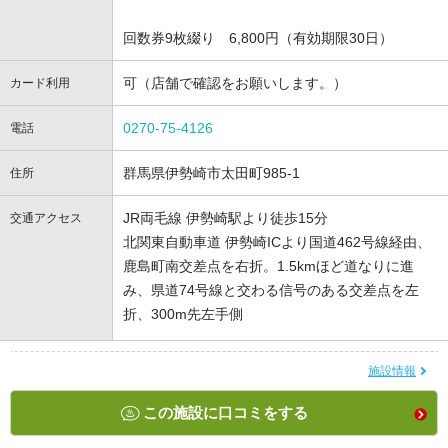
回数券9枚綴り 6,800円（有効期限30日）
可（店舗で確認をお願いします。）
カード利用
0270-75-4126
電話
群馬県伊勢崎市太田町985-1
住所
JR両毛線 伊勢崎駅より徒歩15分
交通アクセス
北関東自動車道 伊勢崎ICより国道462号線経由、
鹿島町南交差点を右折。1.5kmほど道なりに進
み、県道74号線と交わる信号のある交差点を左
折、300m先左手側
施設情報
この施設に口コミをする