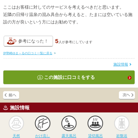
ここはお客様に対してのサービスを考えるべきだと思います。
近隣の日帰り温泉の混み具合から考えると、たまには空いている施
設の方が良いという方にはお勧めです。
5
参考になった！
人が
参考にしています
伊勢崎ゆま～るの口コミ一覧に戻る
>
施設情報
この施設に口コミをする
施設情報
天然
かけ流し
露天風呂
貸切風呂
岩
天然
かけ流し
露天風呂
貸切風呂
岩盤浴