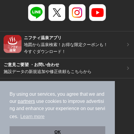
ニフティ温泉アプリ
地図から温泉検索！お得な限定クーポンも！
今すぐダウンロード！
ご意見ご要望 ・お問い合わせ
施設データの新規追加や修正依頼もこちらから
スマートフォン
/
PC
加盟店募集（資料請求）
広告出稿のご案内
By using our services, you agree that we and
our
partners
use cookies to improve advertisi
利用規約
ライフスタイルMEMBERS+規約
ng and enhance your experience on our servi
特定商取引法に基づく表記
ヘルプ
採用情報
ces.
Learn more
運営会社
個人情報保護ポリシー
©NIFTY Lifestyle Co., Ltd.
OK