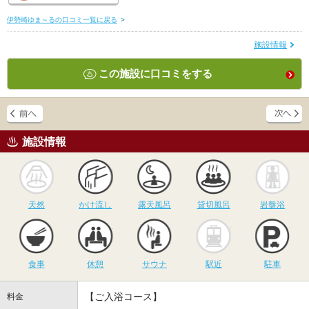
伊勢崎ゆま～るの口コミ一覧に戻る
>
施設情報
この施設に口コミをする
施設情報
天然
かけ流し
露天風呂
貸切風呂
岩
天然
かけ流し
露天風呂
貸切風呂
岩盤浴
食事
休憩
サウナ
駅近
駐
食事
休憩
サウナ
駅近
駐車
【ご入浴コース】
料金