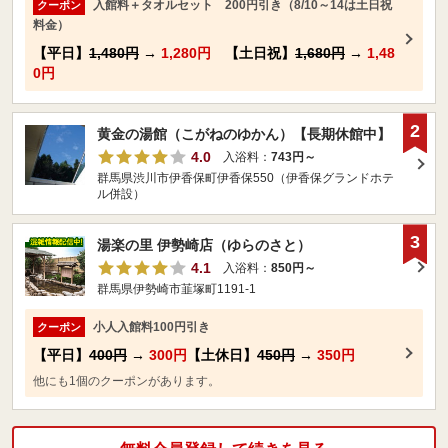
入館料＋タオルセット 200円引き（8/10～14は土日祝
クーポン
料金）
【平日】
1,480円
→
1,280円
【土日祝】
1,680円
→
1,48
0円
2
黄金の湯館（こがねのゆかん）【長期休館中】
4.0
入浴料：
743円～
群馬県渋川市伊香保町伊香保550（伊香保グランドホテ
ル併設）
3
湯楽の里 伊勢崎店（ゆらのさと）
4.1
入浴料：
850円～
群馬県伊勢崎市韮塚町1191-1
小人入館料100円引き
クーポン
【平日】
400円
→
300円
【土休日】
450円
→
350円
他にも1個のクーポンがあります。