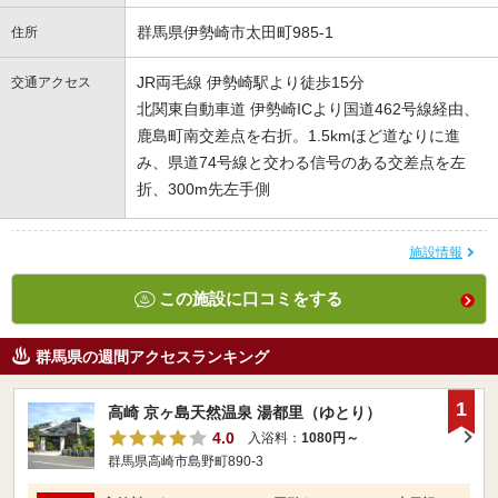
群馬県伊勢崎市太田町985-1
住所
JR両毛線 伊勢崎駅より徒歩15分
交通アクセス
北関東自動車道 伊勢崎ICより国道462号線経由、
鹿島町南交差点を右折。1.5kmほど道なりに進
み、県道74号線と交わる信号のある交差点を左
折、300m先左手側
施設情報
この施設に口コミをする
群馬県の週間アクセスランキング
1
高崎 京ヶ島天然温泉 湯都里（ゆとり）
4.0
入浴料：
1080円～
群馬県高崎市島野町890-3