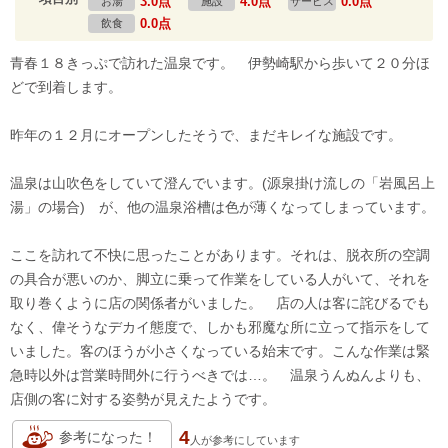
3.0点
4.0点
0.0点
お湯
施設
サービス
0.0点
飲食
青春１８きっぷで訪れた温泉です。 伊勢崎駅から歩いて２０分ほ
どで到着します。
昨年の１２月にオープンしたそうで、まだキレイな施設です。
温泉は山吹色をしていて澄んでいます。(源泉掛け流しの「岩風呂上
湯」の場合) が、他の温泉浴槽は色が薄くなってしまっています。
ここを訪れて不快に思ったことがあります。それは、脱衣所の空調
の具合が悪いのか、脚立に乗って作業をしている人がいて、それを
取り巻くように店の関係者がいました。 店の人は客に詫びるでも
なく、偉そうなデカイ態度で、しかも邪魔な所に立って指示をして
いました。客のほうが小さくなっている始末です。こんな作業は緊
急時以外は営業時間外に行うべきでは…。 温泉うんぬんよりも、
店側の客に対する姿勢が見えたようです。
4
参考になった！
人が
参考にしています