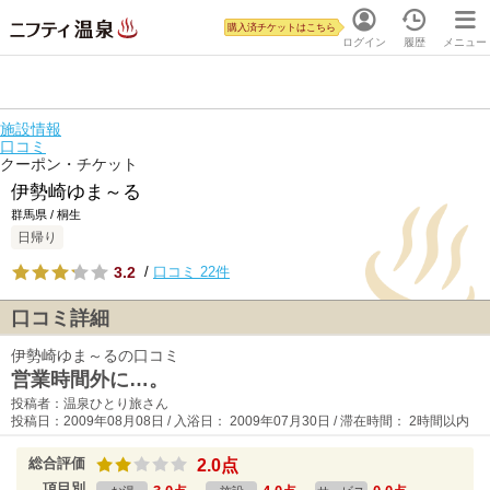
購入済チケットはこちら
ログイン
履歴
メニュー
施設情報
口コミ
クーポン・チケット
伊勢崎ゆま～る
群馬県 / 桐生
日帰り
3.2
/
口コミ 22件
口コミ詳細
伊勢崎ゆま～るの口コミ
営業時間外に…。
投稿者：温泉ひとり旅さん
投稿日：2009年08月08日 / 入浴日： 2009年07月30日 / 滞在時間： 2時間以内
総合評価
2.0点
項目別