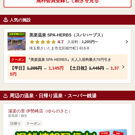
無料会員登録して続きを見る
人気の施設
美楽温泉 SPA-HERBS（スパハーブス）
4.7
入浴料：
1,205円
〜
埼玉県さいたま市北区植竹町1-816-8
『美楽温泉 SPA-HERBS』大人入浴料最大70円引き
クーポン
【平日】
1,205円
→
1,145円
【土日祝】
1,445円
→
1,37
5円
周辺の温泉・日帰り温泉・スーパー銭湯
湯楽の里 伊勢崎店（ゆらのさと）
群馬県 / 桐生
日帰り
クーポン