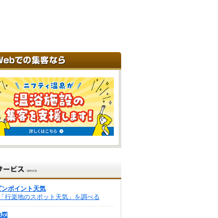
ピンポイント天気
「行楽地のスポット天気」を調べる
地図