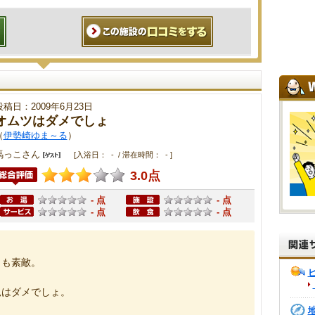
投稿日：2009年6月23日
オムツはダメでしょ
（
伊勢崎ゆま～る
）
馬っこさん
[入浴日： - / 滞在時間： - ]
3.0点
- 点
- 点
- 点
- 点
りも素敵。
児はダメでしょ。