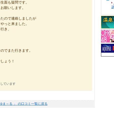
衛生面も疑問です。
うお願いします。
いたので連絡しましたが
てやっと来ました。
て行き、
…
。
なのでまた行きます。
でしょう！
にしています
ゆま～る 」 の口コミ一覧に戻る