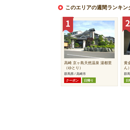
このエリアの週間ランキン
高崎 京ヶ島天然温泉 湯都里
黄
（ゆとり）
ん
群馬県 / 高崎市
群馬
クーポン
日帰り
日