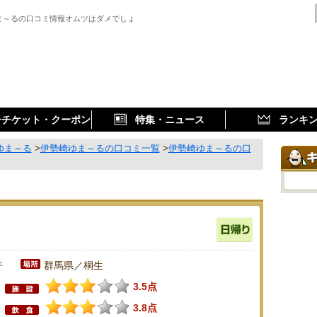
ま～るの口コミ情報オムツはダメでしょ
子チケット・クーポン
特集・ニュース
ランキ
ゆま～る
>
伊勢崎ゆま～るの口コミ一覧
>
伊勢崎ゆま～るの口
件
群馬県／桐生
3.5点
3.8点