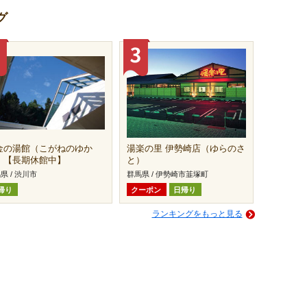
グ
金の湯館（こがねのゆか
湯楽の里 伊勢崎店（ゆらのさ
）【長期休館中】
と）
県 / 渋川市
群馬県 / 伊勢崎市韮塚町
帰り
クーポン
日帰り
ランキングをもっと見る