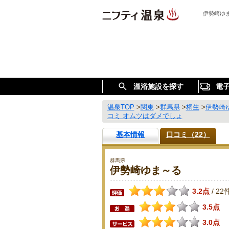
伊勢崎ゆ
温浴施設を探す
電
温泉TOP
>
関東
>
群馬県
>
桐生
>
伊勢崎
コミ オムツはダメでしょ
基本情報
口コミ（22）
群馬県
伊勢崎ゆま～る
3.2点
22
/
3.5点
3.0点