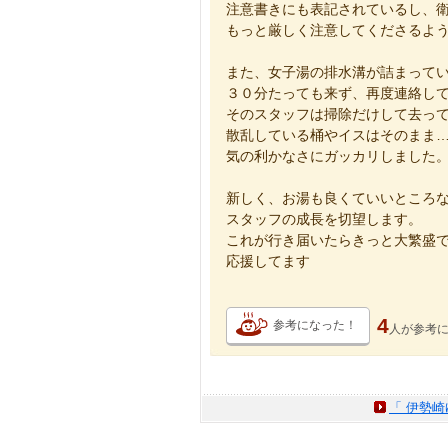
注意書きにも表記されているし、
もっと厳しく注意してくださるよ
また、女子湯の排水溝が詰まって
３０分たっても来ず、再度連絡し
そのスタッフは掃除だけして去っ
散乱している桶やイスはそのまま
気の利かなさにガッカリしました
新しく、お湯も良くていいところ
スタッフの成長を切望します。
これが行き届いたらきっと大繁盛
応援してます
4
参考になった！
人が
参考
「 伊勢崎