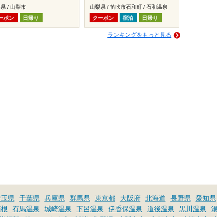
県 / 山梨市
山梨県 / 笛吹市石和町 / 石和温泉
ーポン
日帰り
クーポン
宿泊
日帰り
ランキングをもっと見る
埼玉県
千葉県
兵庫県
群馬県
東京都
大阪府
北海道
長野県
愛知県
箱根
有馬温泉
城崎温泉
下呂温泉
伊香保温泉
道後温泉
黒川温泉