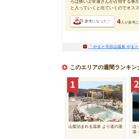
ろは狭い上常連さんが占領する事が
と入っていくと出ていくのでオス
4
参考になった！
人が
参考
「 やまと天目山温泉 やま
このエリアの週間ランキン
山梨泊まれる温泉 より道の湯
ほ
湯