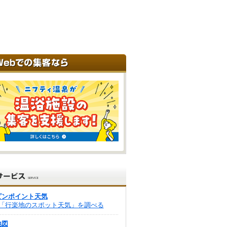
ピンポイント天気
「行楽地のスポット天気」を調べる
地図