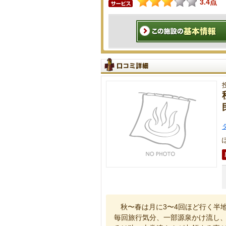
3.4点
秋〜春は月に3〜4回ほど行く半
毎回旅行気分、一部源泉かけ流し