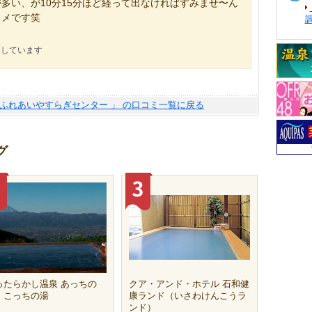
多い、が10分15分ほど経って出なければすみませ〜ん
スメです笑
にしています
とふれあいやすらぎセンター 」 の口コミ一覧に戻る
グ
ったらかし温泉 あっちの
クア・アンド・ホテル 石和健
・こっちの湯
康ランド（いさわけんこうラ
ンド）