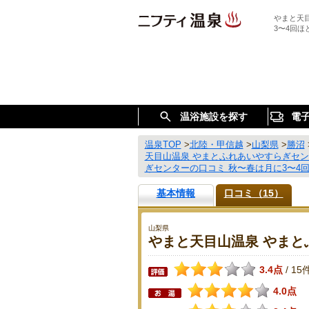
やまと天
3〜4回
温浴施設を探す
電
温泉TOP
>
北陸・甲信越
>
山梨県
>
勝沼
天目山温泉 やまとふれあいやすらぎセ
ぎセンターの口コミ 秋〜春は月に3〜4
基本情報
口コミ（15）
山梨県
やまと天目山温泉 やまと
3.4点
15
/
4.0点