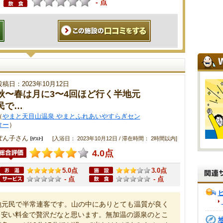
- 点
投稿日：2023年10月12日
秋〜春は月に3〜4回ほど行く半地元
民で…
（
やまと天目山温泉 やまとふれあいやすらぎセン
ター
）
ぽん子さん
[入浴日： 2023年10月12日 / 滞在時間： 2時間以内]
4.0点
5.0点
3.0点
- 点
- 点
地元民で半常連客です。山の中にありとても温質が良く
、安い料金で贅沢だなと思います。無加温の源泉のとこ