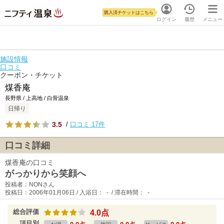
購入済チケットはこちら
ログイン
履歴
メニュー
施設情報
口コミ
クーポン・チケット
煤香庵
長野県 / 上高地 / 白骨温泉
日帰り
3.5
/
口コミ 17件
口コミ詳細
煤香庵の口コミ
がっかりから笑顔へ
投稿者：NONさん
投稿日：2006年01月06日 / 入浴日： - / 滞在時間： -
総合評価
4.0点
項目別