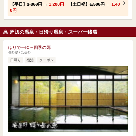
【平日】
1,300円
→
1,200円
【土日祝】
1,500円
→
1,40
0円
周辺の温泉・日帰り温泉・スーパー銭湯
ほりでーゆ～四季の郷
長野県 / 安曇野
日帰り
宿泊
クーポン