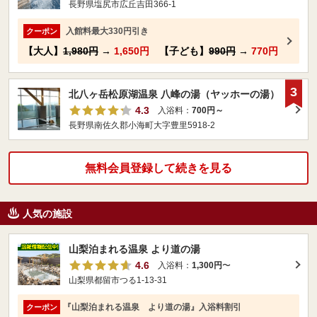
長野県塩尻市広丘吉田366-1
入館料最大330円引き
クーポン
【大人】
1,980円
→
1,650円
【子ども】
990円
→
770円
3
北八ヶ岳松原湖温泉 八峰の湯（ヤッホーの湯）
4.3
入浴料：
700円～
長野県南佐久郡小海町大字豊里5918-2
無料会員登録して続きを見る
人気の施設
山梨泊まれる温泉 より道の湯
4.6
入浴料：
1,300円
〜
山梨県都留市つる1-13-31
『山梨泊まれる温泉 より道の湯』入浴料割引
クーポン