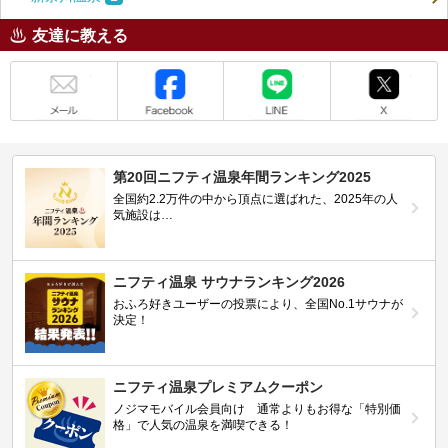
友達に教える
メール
Facebook
LINE
X
第20回ニフティ温泉年間ランキング2025
全国約2.2万件の中から頂点に選ばれた、2025年の人
気施設は…
ニフティ温泉 サウナランキング2026
おふろ好きユーザーの投票により、全国No.1サウナが
決定！
ニフティ温泉プレミアムクーポン
ノジマモバイル会員向け 通常よりもお得な「特別価
格」で人気の温泉を満喫できる！