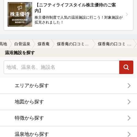
【ニフティライフスタイル株主優待のご案
内】
株主優待制度で人気の温浴施設に行こう！対象施設が
拡充されました！
高地
白骨温泉
煤香庵
煤香庵の口コミ一覧
煤香庵の口コミ がっかりから笑顔へ
温浴施設を探す
エリアから探す
地図から探す
特徴から探す
温泉地から探す