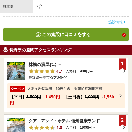
7台
駐車場
施設情報
この施設に口コミをする
長野県の週間アクセスランキング
1
林檎の湯屋おぶ～
4.7
入浴料：
900円～
長野県松本市石芝3-9-44
入浴＋岩盤温浴 50円引き ※繁忙期利用不可
クーポン
【平日】
1,500円
→
1,450円
【土日祝】
1,600円
→
1,550
円
2
クア・アンド・ホテル 信州健康ランド
4.6
入浴料：
1980円～