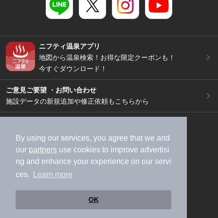
ニフティ温泉アプリ
地図から温泉検索！お得な限定クーポンも！
今すぐダウンロード！
ご意見ご要望 ・お問い合わせ
施設データの新規追加や修正依頼もこちらから
スマートフォン
/
PC
加盟店募集（資料請求）
広告出稿のご案内
By using our services, you agree that we and
our
partners
use cookies to improve advertisi
利用規約
ライフスタイルMEMBERS+規約
ng and enhance your experience on our servi
特定商取引法に基づく表記
ヘルプ
採用情報
ces.
Learn more
運営会社
個人情報保護ポリシー
©NIFTY Lifestyle Co., Ltd.
OK