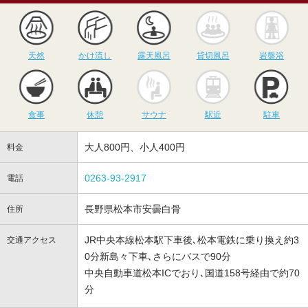
天然
かけ流し
露天風呂
貸切風呂
岩
天然
かけ流し
露天風呂
貸切風呂
岩盤浴
食事
休憩
サウナ
駅近
駐
食事
休憩
サウナ
駅近
駐車
大人800円、小人400円
料金
0263-93-2917
電話
長野県松本市安曇白骨
住所
JR中央本線松本駅下車後､松本電鉄に乗り換え約3
交通アクセス
0分新島々下車､さらにバスで90分
中央自動車道松本ICでおり､国道158号経由で約70
分