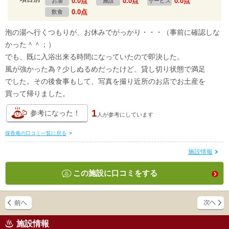
0.0点
0.0点
0.0点
お湯
施設
サービス
0.0点
飲食
泡の湯へ行くつもりが、お休みでがっかり・・・（事前に確認しな
かった＾＾；）
でも、既に入浴出来る時間になっていたので即決した。
風が強かった為？少しぬるめだったけど、貸し切り状態で満足
でした。その後食事もして、写真を撮り近所のお店でお土産を
買って帰りました。
1
参考になった！
人が
参考にしています
煤香庵の口コミ一覧に戻る
>
施設情報
この施設に口コミをする
施設情報