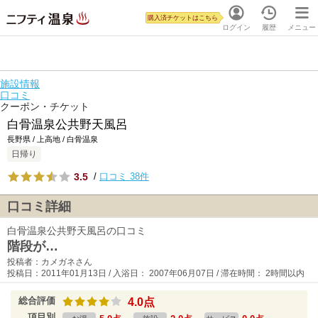
購入済チケットはこちら
ログイン
履歴
メニュー
施設情報
口コミ
クーポン・チケット
白骨温泉公共野天風呂
長野県 / 上高地 / 白骨温泉
日帰り
3.5
/
口コミ 38件
口コミ詳細
白骨温泉公共野天風呂の口コミ
階段が…
投稿者：カメガネさん
投稿日：2011年01月13日 / 入浴日： 2007年06月07日 / 滞在時間： 2時間以内
総合評価
4.0点
項目別