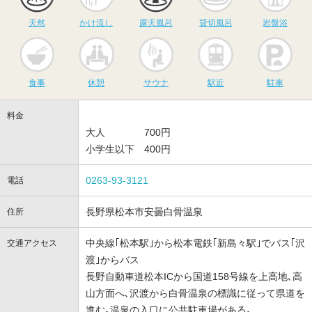
天然
かけ流し
露天風呂
貸切風呂
岩盤浴
食事
休憩
サウナ
駅近
駐
食事
休憩
サウナ
駅近
駐車
料金
大人 700円
小学生以下 400円
0263-93-3121
電話
長野県松本市安曇白骨温泉
住所
中央線｢松本駅｣から松本電鉄｢新島々駅｣でバス｢沢
交通アクセス
渡｣からバス
長野自動車道松本ICから国道158号線を上高地､高
山方面へ､沢渡から白骨温泉の標識に従って県道を
進む｡温泉の入口に公共駐車場がある｡