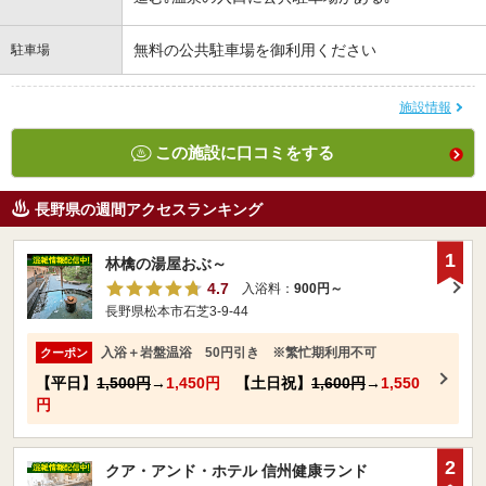
無料の公共駐車場を御利用ください
駐車場
施設情報
この施設に口コミをする
長野県の週間アクセスランキング
1
林檎の湯屋おぶ～
4.7
入浴料：
900円～
長野県松本市石芝3-9-44
入浴＋岩盤温浴 50円引き ※繁忙期利用不可
クーポン
【平日】
1,500円
→
1,450円
【土日祝】
1,600円
→
1,550
円
2
クア・アンド・ホテル 信州健康ランド