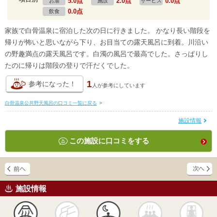
5.0点
2.0点
0.0点
お湯
施設
サービス
0.0点
飲食
家族で白骨温泉に宿泊した次の日に行きました。 かなり長い階段を
帰りが怖いと思いながら下り、お目当ての露天風呂に到着。川沿い
の野趣満点の露天風呂です。白濁の風呂で最高でした。さっぱりし
たのに帰りは階段の登りで汗だくでした。
1
参考になった！
人が
参考にしています
白骨温泉公共野天風呂の口コミ一覧に戻る
>
施設情報
この施設に口コミをする
施設情報
天然
かけ流し
露天風呂
貸切風呂
岩