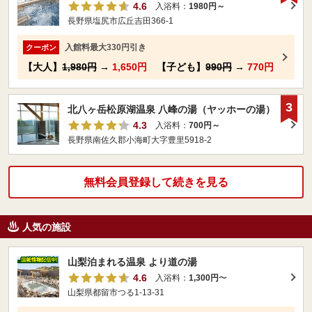
4.6
入浴料：
1980円～
長野県塩尻市広丘吉田366-1
入館料最大330円引き
クーポン
【大人】
1,980円
→
1,650円
【子ども】
990円
→
770円
3
北八ヶ岳松原湖温泉 八峰の湯（ヤッホーの湯）
4.3
入浴料：
700円～
長野県南佐久郡小海町大字豊里5918-2
無料会員登録して続きを見る
人気の施設
山梨泊まれる温泉 より道の湯
4.6
入浴料：
1,300円
〜
山梨県都留市つる1-13-31