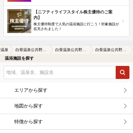
【ニフティライフスタイル株主優待のご案
内】
株主優待制度で人気の温浴施設に行こう！対象施設が
拡充されました！
骨温泉
白骨温泉公共野天風呂
白骨温泉公共野天風呂の口コミ一覧
白骨温泉公共野天風呂の口コミ 階段が…
温浴施設を探す
エリアから探す
地図から探す
特徴から探す