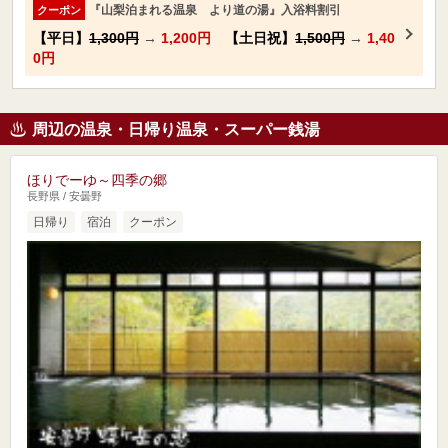
『山梨泊まれる温泉 より道の湯』入浴料割引
クーポン
【平日】
1,300円
→
1,200円
【土日祝】
1,500円
→
1,40
0円
周辺の温泉・日帰り温泉・スーパー銭湯
ほりでーゆ～四季の郷
長野県 / 安曇野
日帰り
宿泊
クーポン