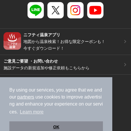
ニフティ温泉アプリ
地図から温泉検索！お得な限定クーポンも！
今すぐダウンロード！
ご意見ご要望 ・お問い合わせ
施設データの新規追加や修正依頼もこちらから
スマートフォン
/
PC
加盟店募集（資料請求）
広告出稿のご案内
By using our services, you agree that we and
our
partners
use cookies to improve advertisi
利用規約
ライフスタイルMEMBERS+規約
ng and enhance your experience on our servi
特定商取引法に基づく表記
ヘルプ
採用情報
ces.
Learn more
運営会社
個人情報保護ポリシー
©NIFTY Lifestyle Co., Ltd.
OK