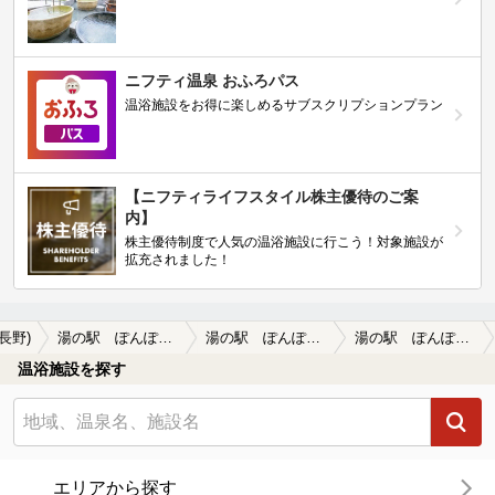
ニフティ温泉 おふろパス
温浴施設をお得に楽しめるサブスクリプションプラン
【ニフティライフスタイル株主優待のご案
内】
株主優待制度で人気の温浴施設に行こう！対象施設が
拡充されました！
(長野)
湯の駅 ぽんぽこ（旧 間山温泉 ぽんぽこの湯）
湯の駅 ぽんぽこ（旧 間山温泉 ぽんぽこの湯）の口コミ一覧
湯の駅 ぽんぽこ（旧 間山温泉 ぽんぽこの湯）の口コミ 中野市から温泉施設を無償譲渡され、20…
温浴施設を探す
エリアから探す