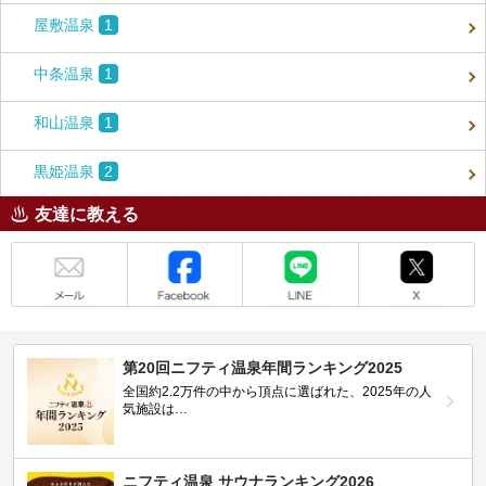
屋敷温泉
1
中条温泉
1
和山温泉
1
黒姫温泉
2
友達に教える
メール
Facebook
LINE
X
第20回ニフティ温泉年間ランキング2025
全国約2.2万件の中から頂点に選ばれた、2025年の人
気施設は…
ニフティ温泉 サウナランキング2026