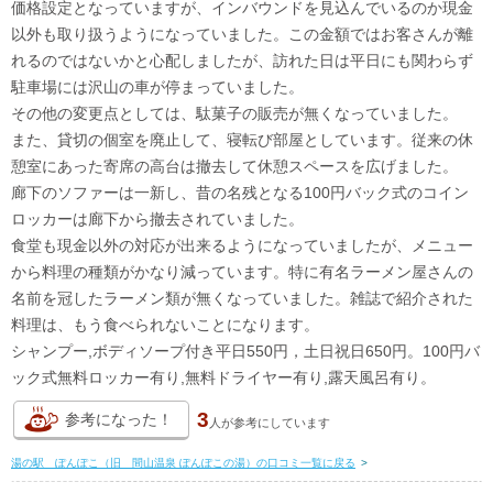
価格設定となっていますが、インバウンドを見込んでいるのか現金
以外も取り扱うようになっていました。この金額ではお客さんが離
れるのではないかと心配しましたが、訪れた日は平日にも関わらず
駐車場には沢山の車が停まっていました。
その他の変更点としては、駄菓子の販売が無くなっていました。
また、貸切の個室を廃止して、寝転び部屋としています。従来の休
憩室にあった寄席の高台は撤去して休憩スペースを広げました。
廊下のソファーは一新し、昔の名残となる100円バック式のコイン
ロッカーは廊下から撤去されていました。
食堂も現金以外の対応が出来るようになっていましたが、メニュー
から料理の種類がかなり減っています。特に有名ラーメン屋さんの
名前を冠したラーメン類が無くなっていました。雑誌で紹介された
料理は、もう食べられないことになります。
シャンプー,ボディソープ付き平日550円，土日祝日650円。100円バ
ック式無料ロッカー有り,無料ドライヤー有り,露天風呂有り。
3
参考になった！
人が
参考にしています
湯の駅 ぽんぽこ（旧 間山温泉 ぽんぽこの湯）の口コミ一覧に戻る
>