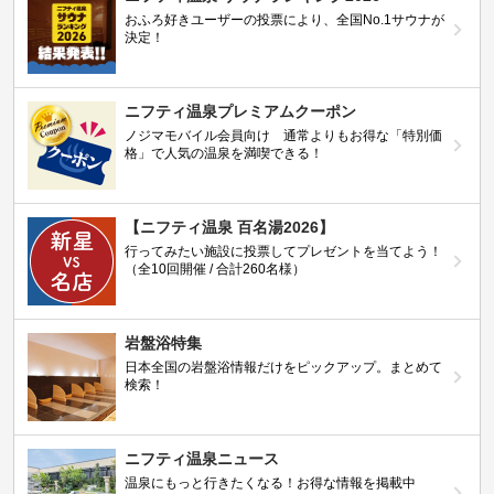
おふろ好きユーザーの投票により、全国No.1サウナが
決定！
ニフティ温泉プレミアムクーポン
ノジマモバイル会員向け 通常よりもお得な「特別価
格」で人気の温泉を満喫できる！
【ニフティ温泉 百名湯2026】
行ってみたい施設に投票してプレゼントを当てよう！
（全10回開催 / 合計260名様）
岩盤浴特集
日本全国の岩盤浴情報だけをピックアップ。まとめて
検索！
ニフティ温泉ニュース
温泉にもっと行きたくなる！お得な情報を掲載中