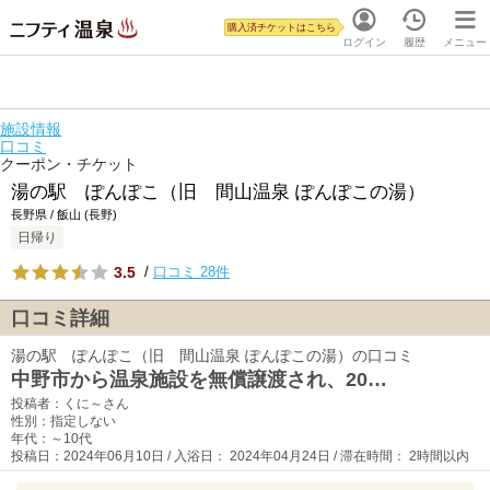
購入済チケットはこちら
ログイン
履歴
メニュー
施設情報
口コミ
クーポン・チケット
湯の駅 ぽんぽこ（旧 間山温泉 ぽんぽこの湯）
長野県 / 飯山 (長野)
日帰り
3.5
/
口コミ 28件
口コミ詳細
湯の駅 ぽんぽこ（旧 間山温泉 ぽんぽこの湯）の口コミ
中野市から温泉施設を無償譲渡され、20…
投稿者：くに～さん
性別：指定しない
年代：～10代
投稿日：2024年06月10日 / 入浴日： 2024年04月24日 / 滞在時間： 2時間以内