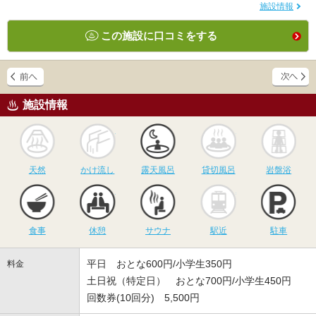
施設情報
この施設に口コミをする
施設情報
天然
かけ流し
露天風呂
貸切風呂
岩
天然
かけ流し
露天風呂
貸切風呂
岩盤浴
食事
休憩
サウナ
駅近
駐
食事
休憩
サウナ
駅近
駐車
平日 おとな600円/小学生350円
料金
土日祝（特定日） おとな700円/小学生450円
回数券(10回分) 5,500円