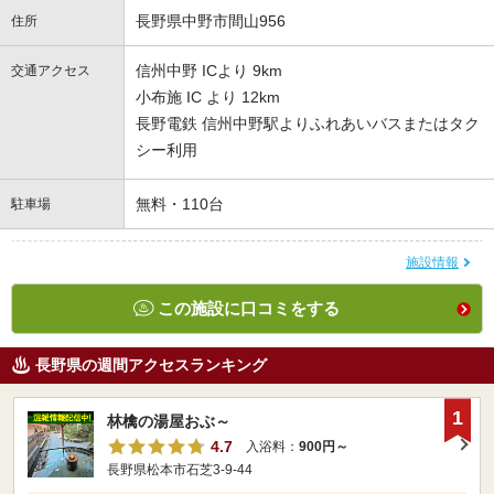
長野県中野市間山956
住所
信州中野 ICより 9km
交通アクセス
小布施 IC より 12km
長野電鉄 信州中野駅よりふれあいバスまたはタク
シー利用
無料・110台
駐車場
施設情報
この施設に口コミをする
長野県の週間アクセスランキング
1
林檎の湯屋おぶ～
4.7
入浴料：
900円～
長野県松本市石芝3-9-44