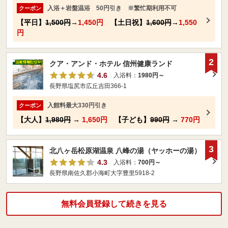
入浴＋岩盤温浴 50円引き ※繁忙期利用不可
クーポン
【平日】
1,500円
→
1,450円
【土日祝】
1,600円
→
1,550
円
2
クア・アンド・ホテル 信州健康ランド
4.6
入浴料：
1980円～
長野県塩尻市広丘吉田366-1
入館料最大330円引き
クーポン
【大人】
1,980円
→
1,650円
【子ども】
990円
→
770円
3
北八ヶ岳松原湖温泉 八峰の湯（ヤッホーの湯）
4.3
入浴料：
700円～
長野県南佐久郡小海町大字豊里5918-2
無料会員登録して続きを見る