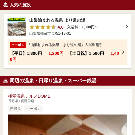
人気の施設
山梨泊まれる温泉 より道の湯
4.6
入浴料：
1,300円
〜
山梨県都留市つる1-13-31
『山梨泊まれる温泉 より道の湯』入浴料割引
クーポン
【平日】
1,300円
→
1,200円
【土日祝】
1,500円
→
1,40
0円
周辺の温泉・日帰り温泉・スーパー銭湯
権堂温泉テルメDOME
長野県 / 長野周辺
日帰り
クーポン