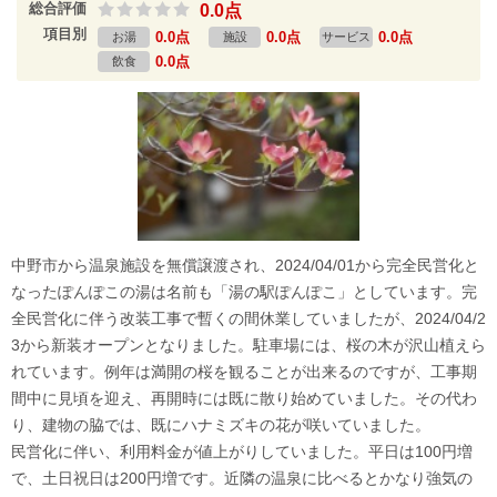
総合評価
0.0点
項目別
0.0点
0.0点
0.0点
お湯
施設
サービス
0.0点
飲食
中野市から温泉施設を無償譲渡され、2024/04/01から完全民営化と
なったぽんぽこの湯は名前も「湯の駅ぽんぽこ」としています。完
全民営化に伴う改装工事で暫くの間休業していましたが、2024/04/2
3から新装オープンとなりました。駐車場には、桜の木が沢山植えら
れています。例年は満開の桜を観ることが出来るのですが、工事期
間中に見頃を迎え、再開時には既に散り始めていました。その代わ
り、建物の脇では、既にハナミズキの花が咲いていました。
民営化に伴い、利用料金が値上がりしていました。平日は100円増
で、土日祝日は200円増です。近隣の温泉に比べるとかなり強気の