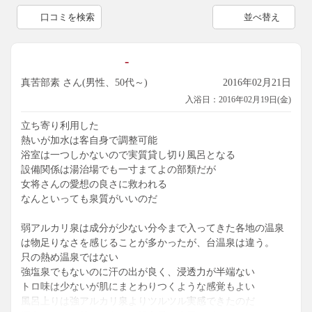
口コミを検索
並べ替え
-
真苦部素 さん(男性、50代～)
2016年02月21日
入浴日：2016年02月19日(金)
立ち寄り利用した
熱いが加水は客自身で調整可能
浴室は一つしかないので実質貸し切り風呂となる
設備関係は湯治場でも一寸まてよの部類だが
女将さんの愛想の良さに救われる
なんといっても泉質がいいのだ
弱アルカリ泉は成分が少ない分今まで入ってきた各地の温泉
は物足りなさを感じることが多かったが、台温泉は違う。
只の熱め温泉ではない
強塩泉でもないのに汗の出が良く、浸透力が半端ない
トロ味は少ないが肌にまとわりつくような感覚もよい
風呂上りは強アルカリ泉よりツルツル実感できたのだ