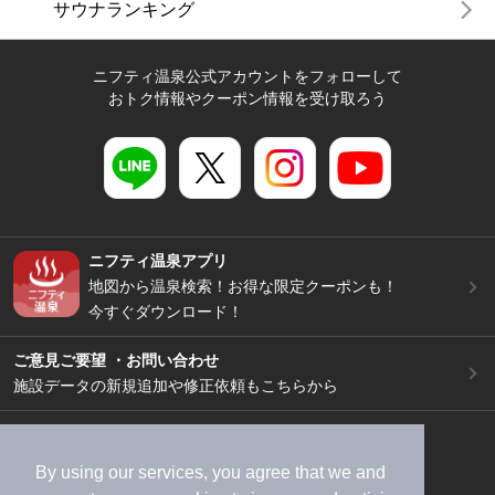
サウナランキング
ニフティ温泉公式アカウントをフォローして
おトク情報やクーポン情報を受け取ろう
ニフティ温泉アプリ
地図から温泉検索！お得な限定クーポンも！
今すぐダウンロード！
ご意見ご要望 ・お問い合わせ
施設データの新規追加や修正依頼もこちらから
スマートフォン
/
PC
加盟店募集（資料請求）
広告出稿のご案内
By using our services, you agree that we and