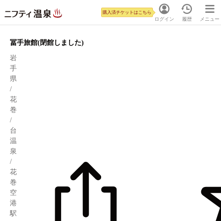
購入済チケットはこちら
ログイン
履歴
メニュー
冨手旅館(閉館しました)
岩
手
県
/
花
巻
/
台
温
泉
/
花
巻
空
港
駅