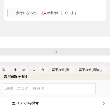
参考になった
5人
が参考にしています
1/1
温泉TOP
東北
岩手県
花巻
台温泉
冨手旅館(閉館しました)
冨手旅館(閉館しました)の口コミ一覧
温浴施設を探す
エリアから探す