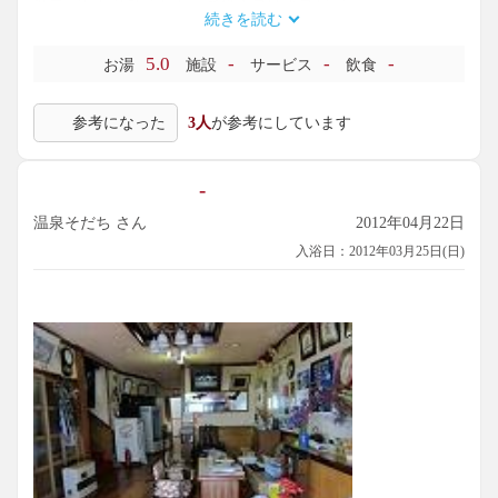
源泉がかなり熱めとあって投入量は少量だが
続きを読む
立ち寄った各旅館は下の方から吹き上げ、程よく換水する
浴槽も小さめ入浴者も少ない、とあってヘタリは無い
5.0
-
-
-
お湯
施設
サービス
飲食
参考になった
3人
が参考にしています
台温泉で今回立ち寄った温泉の個人的順位付けすると
水上旅館恵みの湯＞福寿館雀の湯≧冨手旅館鶴の湯＞松田屋
（宿泊）＞精華の湯
-
台温泉は全体的に泉質レベルが高い
弱アルカリ泉部門最強部類ではなかろうか
温泉そだち さん
2012年04月22日
入浴日：2012年03月25日(日)