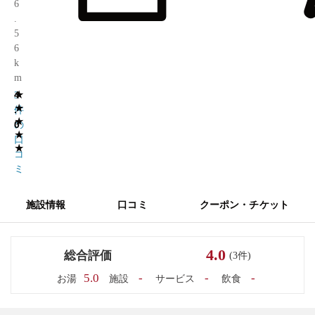
6
.
5
6
k
m
★
4
3
★
.
件
★
0
の
★
口
★
コ
ミ
施設情報
口コミ
クーポン・チケット
4.0
総合評価
(3件)
5.0
-
-
-
お湯
施設
サービス
飲食