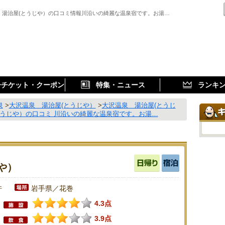
 湯治屋(とうじや）の口コミ情報川沿いの綺麗な温泉宿です。お湯…
子チケット・クーポン
特集・ニュース
ランキ
泉
>
大沢温泉 湯治屋(とうじや）
>
大沢温泉 湯治屋(とうじ
とうじや）の口コミ 川沿いの綺麗な温泉宿です。お湯…
や）
件
岩手県／花巻
4.3点
3.9点