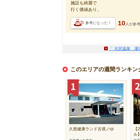
施設も綺麗で
行く価値あり。
10
参考になった！
人が
参
「 大沢温泉 湯
このエリアの週間ランキン
久慈健康ランド古墳ノゆ
【2
ル