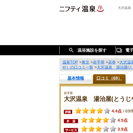
大沢温泉
温浴施設を探す
電
温泉TOP
>
東北
>
岩手県
>
花巻
>
大沢温
や）の口コミ一覧
>
大沢温泉 湯治屋(
基本情報
口コミ（69）
岩手県
大沢温泉 湯治屋(とうじ
4.4点
69
/
4.5点
3.9点