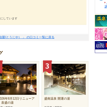
考にしています
治屋(とうじや） 」 の口コミ一覧に戻る
グ
026年8月12日リニューア
盛南温泉 開運の湯
】喜盛の湯