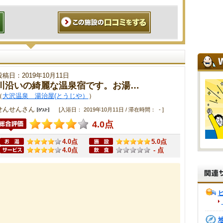
投稿日：2019年10月11日
川沿いの綺麗な温泉宿です。お湯…
（
大沢温泉 湯治屋(とうじや）
）
せんせんさん
[入浴日： 2019年10月11日 / 滞在時間： - ]
4.0点
4.0点
5.0点
4.0点
- 点