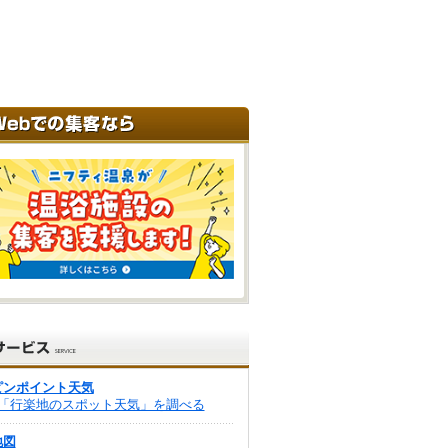
ピンポイント天気
「行楽地のスポット天気」を調べる
地図