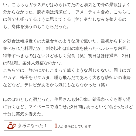
い。こちらもガラス戸がはめられてたのと湯気とで外の景観はよく
分からなかった。脱衣場は清潔だし、アメニティを含め、こちらに
は何でも揃ってるように思えてくる（笑）身だしなみを整えるの
も、身体を洗うのもこちらだった。
夕朝食は帳場近くの大衆食堂のような所で戴いた。最初からドンと
並べられた料理だが、刺身以外は山の幸を使ったヘルシーな内容。
特筆すべきものはないけど珍しく完食（笑）初日はほぼ満席、2日目
は5組程。案外人気宿なのかな。
こちらでは、静かにかしこまって戴くような所じゃない。周りはガ
ヤガヤ、椅子をガタガタ、唾も飛んだであろう大きな咳払いの連続
などなど。テレビがあるから気にもならなかった（笑）
ほのぼのとした宿だった。仲居さんも好印象。鉛温泉へ立ち寄り湯
に行くなど、マイペースで過ごせた3日間はあっという間だったけど
十分に英気を養えた。
1
参考になった！
人が
参考にしています