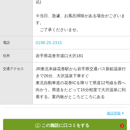
込)
※当日、急遽、お風呂掃除がある場合がございま
す。
ご了承くださいませ。
0198-25-2315
電話
岩手県花巻市湯口大沢181
住所
JR東北本線花巻駅から岩手県交通バス新鉛温泉行
交通アクセス
きで26分、大沢温泉下車すぐ
東北自動車道の花巻ICを降りて県道12号線を西へ
向かう。県道をたどって15分程度で大沢温泉に到
着する。案内板がところどころにある
施設情報
この施設に口コミをする