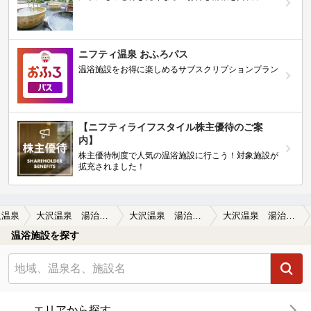
ニフティ温泉 おふろパス
温浴施設をお得に楽しめるサブスクリプションプラン
【ニフティライフスタイル株主優待のご案
内】
株主優待制度で人気の温浴施設に行こう！対象施設が
拡充されました！
沢温泉
大沢温泉 湯治屋(とうじや）
大沢温泉 湯治屋(とうじや）の口コミ一覧
大沢温泉 湯治屋(とうじや）の口コミ 岩手 大沢温泉 菊水館
温浴施設を探す
エリアから探す