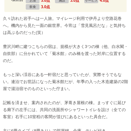
5.0点
3.0点
4.0点
お湯
施設
サービス
3.0点
飲食
久々訪れた岩手へは一人旅。マイレージ利用で伊丹より空路花巻
へ。機内から見た一面の銀世界。今宵は「雪見風呂だな」と気持ち
は高ぶるのだった(笑）
豊沢川畔に建つこちらの宿は、規模が大きく3つの棟（他、白水閣・
自炊部）に分かれていて「菊水館」のみ橋を渡った対岸に位置する
のだ。
もっと深い渓谷にある一軒宿だと思っていたが、実際そうでもな
い。連泊でお世話になった菊水館だが、年季の入った木造建築の2階
屋で湯治宿そのものといった佇まい。
記帳を済ませ、案内されたのが、茅葺き屋根の棟。まっすぐに延び
る廊下の左手には、共同の洗面所やシャワートイレを設け（全ての
客室）右手に10室程の客間が並びにあるといった具合だ。
主に6畳タイプ（8畳あり）で部屋鍵、金庫、テレビ付き。