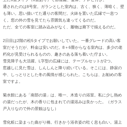
通されたのは8号室。ガランとした室内は、古く、狭く、薄暗く、壁
も薄い。思い描いてた通りの客間だ。火鉢を置いた広縁で一息つ
く。窓の外の雪を見てたら雰囲気も違ってくるのだ。
ただ、全ての客室に踏み込みがなく、履物は廊下で揃えるのだ。
2日目は2階の松5タイプでお願いしていた。一番グレードの高い客
室だそうだが、料金は安いのだ。8＋6畳からなる室内は、多少の老
朽化が見受けられるものの、趣きのある落ち着いた佇まい。
雪見障子も大活躍。L字型の広縁には、テーブルセットが2つ。
窓越しに見た雪は、しんしんと降り続いている。そこには、静寂の
中、しっとりとした冬の風情が感じられた。こちらは、お勧めの客
室ですよ。
菊水館にある「南部の湯」は、唯一、木造りの浴室。私に少し熱め
の湯だったが、木の香りに包まれての湯浴みは良かった。（ガラス
戸入りなので外の景観はなし）
雪化粧に染まった曲がり橋。行きかう浴衣姿の吐く息も白い。湯上