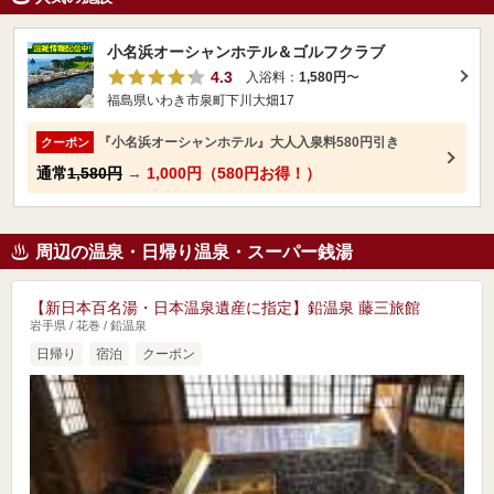
小名浜オーシャンホテル＆ゴルフクラブ
4.3
入浴料：
1,580円
〜
福島県いわき市泉町下川大畑17
『小名浜オーシャンホテル』大人入泉料580円引き
クーポン
通常
1,580円
→
1,000円（580円お得！）
周辺の温泉・日帰り温泉・スーパー銭湯
【新日本百名湯・日本温泉遺産に指定】鉛温泉 藤三旅館
岩手県 / 花巻 / 鉛温泉
日帰り
宿泊
クーポン