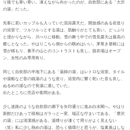
り後でも寒い寒い。凍えながら向かったのが、自炊部にある「大沢
の湯」だった。
先客に若いカップルも入っていた混浴露天だ。開放感のある岩造り
の浴室で、ツルツルっとする湯は、肌触りがとても良い。どっぷり
と浸かりながら、川べりに移動。雪の舞う中での雪見露天は最高の
癒しとなった。やはりこちら側からの眺めはいい。茅葺き屋根には
雪が積もり、裏手の山とのコントラストも良し。脱衣場はオープ
ン、女性のみ専用有り。
同じく自炊部の半地下にある「薬師の湯」はレトロな浴室。タイル
や湯船など昔の銭湯のような造り。浴室内に響く乾いた音も良し、
ぬるめの湯なので長湯に適していた。
出たところに売店や客間がある。
少し迷路のような自炊部の廊下を矢印通りに進み白水閣へ。やはり
新館だけあって様相はガラっと一変、端正な佇まいである。「豊沢
の湯」には清潔感がある。湯煙りが凄くて周りがよく見えない
（笑）私に少し熱めの湯は、恐らく循環だと思うが、塩素臭はしな