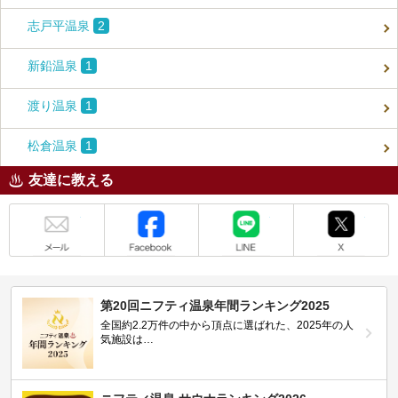
志戸平温泉
2
新鉛温泉
1
渡り温泉
1
松倉温泉
1
友達に教える
メール
Facebook
LINE
X
第20回ニフティ温泉年間ランキング2025
全国約2.2万件の中から頂点に選ばれた、2025年の人
気施設は…