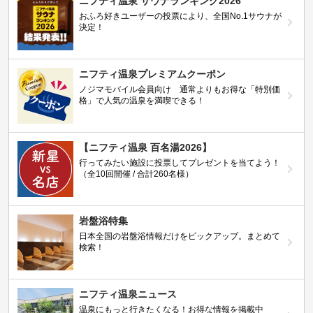
ニフティ温泉 サウナランキング2026
おふろ好きユーザーの投票により、全国No.1サウナが
決定！
ニフティ温泉プレミアムクーポン
ノジマモバイル会員向け 通常よりもお得な「特別価
格」で人気の温泉を満喫できる！
【ニフティ温泉 百名湯2026】
行ってみたい施設に投票してプレゼントを当てよう！
（全10回開催 / 合計260名様）
岩盤浴特集
日本全国の岩盤浴情報だけをピックアップ。まとめて
検索！
ニフティ温泉ニュース
温泉にもっと行きたくなる！お得な情報を掲載中