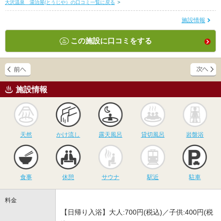
大沢温泉 湯治屋(とうじや）の口コミ一覧に戻る
>
施設情報
この施設に口コミをする
施設情報
天然
かけ流し
露天風呂
貸切風呂
岩
天然
かけ流し
露天風呂
貸切風呂
岩盤浴
食事
休憩
サウナ
駅近
駐
食事
休憩
サウナ
駅近
駐車
料金
【日帰り入浴】大人:700円(税込)／子供:400円(税