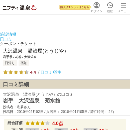
購入済チケットはこちら
ログイン
履歴
メニュー
施設情報
口コミ
クーポン・チケット
大沢温泉 湯治屋(とうじや）
岩手県 / 花巻 / 大沢温泉
日帰り
宿泊
4.4
/
口コミ 69件
口コミ詳細
大沢温泉 湯治屋(とうじや）の口コミ
岩手 大沢温泉 菊水館
投稿者：彩夢さん
投稿日：2010年02月02日 / 入浴日： 2010年01月05日 / 滞在時間： 2泊
総合評価
4.0点
項目別