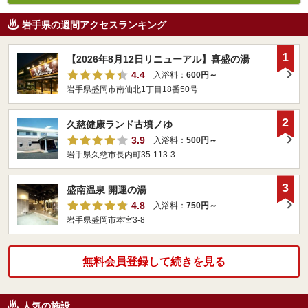
岩手県の週間アクセスランキング
1
【2026年8月12日リニューアル】喜盛の湯
4.4
入浴料：
600円～
岩手県盛岡市南仙北1丁目18番50号
2
久慈健康ランド古墳ノゆ
3.9
入浴料：
500円～
岩手県久慈市長内町35-113-3
3
盛南温泉 開運の湯
4.8
入浴料：
750円～
岩手県盛岡市本宮3-8
無料会員登録して続きを見る
人気の施設