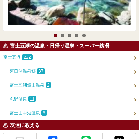
富士五湖の温泉・日帰り温泉・スーパー銭湯
富士五湖
222
河口湖温泉郷
37
富士五湖鐘山温泉
2
忍野温泉
11
富士山中湖温泉
8
友達に教える
メール
Facebook
LINE
X