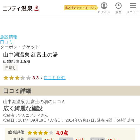
購入済チケットはこちら
ログイン
履歴
メニュー
施設情報
口コミ
クーポン・チケット
山中湖温泉 紅富士の湯
山梨県 / 富士五湖
日帰り
3.3
/
口コミ 90件
口コミ詳細
山中湖温泉 紅富士の湯の口コミ
広く綺麗な施設
投稿者：ツカニフティさん
投稿日：2014年09月19日 / 入浴日： 2014年09月17日 / 滞在時間： 5時間以内
総合評価
4.0点
項目別