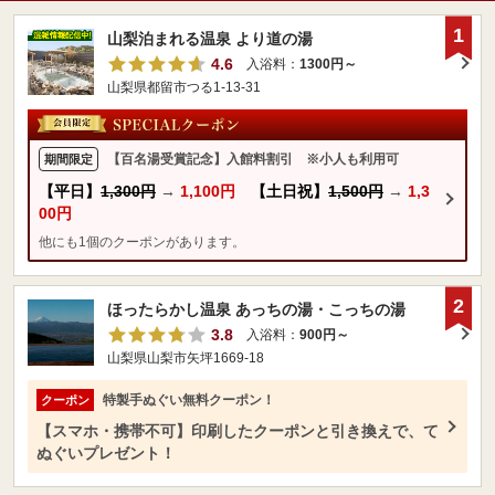
1
山梨泊まれる温泉 より道の湯
4.6
入浴料：
1300円～
山梨県都留市つる1-13-31
【百名湯受賞記念】入館料割引 ※小人も利用可
期間限定
【平日】
1,300円
→
1,100円
【土日祝】
1,500円
→
1,3
00円
他にも1個のクーポンがあります。
2
ほったらかし温泉 あっちの湯・こっちの湯
3.8
入浴料：
900円～
山梨県山梨市矢坪1669-18
特製手ぬぐい無料クーポン！
クーポン
【スマホ・携帯不可】印刷したクーポンと引き換えで、て
ぬぐいプレゼント！