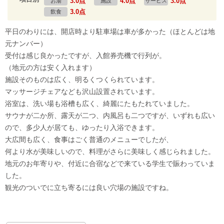
3.0点
4.0点
3.0点
お湯
施設
サービス
3.0点
飲食
平日のわりには、開店時より駐車場は車が多かった（ほとんどは地
元ナンバー）
受付は感じ良かったですが、入館券売機で行列が。
（地元の方は安く入れます）
施設そのものは広く、明るくつくられています。
マッサージチェアなども沢山設置されています。
浴室は、洗い場も浴槽も広く、綺麗にたもたれていました。
サウナが二か所、露天が二つ、内風呂も二つですが、いずれも広い
ので、多少人が居ても、ゆったり入浴できます。
大広間も広く、食事はごく普通のメニューでしたが、
何より水が美味しいので、料理がさらに美味しく感じられました。
地元のお年寄りや、付近に合宿などで来ている学生で賑わっていま
した。
観光のついでに立ち寄るには良い穴場の施設ですね。