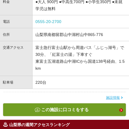
●大人 900円 ●中高生700円 ●小学生350円 ●未就
料金
学児は無料
0555-20-2700
電話
山梨県南都留郡山中湖村山中865-776
住所
富士急行富士山駅から周遊バス「ふじっ湖号」で
交通アクセス
30分、「紅富士の湯」下車すぐ
東富士五湖道路山中湖ICから国道138号経由、1.5
km
220台
駐車場
施設情報
この施設に口コミをする
山梨県の週間アクセスランキング