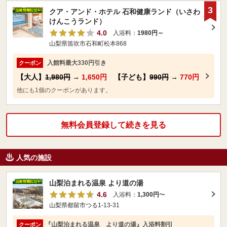
3
クア・アンド・ホテル 石和健康ランド（いさわ
けんこうランド）
4.0
入浴料：
1980円～
山梨県笛吹市石和町松本868
入館料最大330円引き
クーポン
【大人】
1,980円
→
1,650円
【子ども】
990円
→
770円
他にも1個のクーポンがあります。
無料会員登録して続きを見る
人気の施設
山梨泊まれる温泉 より道の湯
4.6
入浴料：
1,300円
〜
山梨県都留市つる1-13-31
『山梨泊まれる温泉 より道の湯』入浴料割引
クーポン