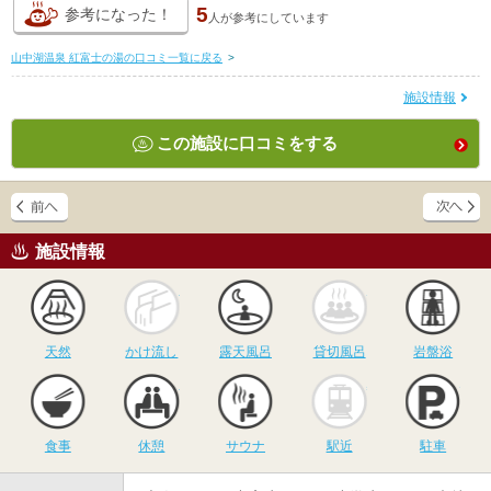
5
参考になった！
人が
参考にしています
山中湖温泉 紅富士の湯の口コミ一覧に戻る
>
施設情報
この施設に口コミをする
施設情報
天然
かけ流し
露天風呂
貸切風呂
岩
天然
かけ流し
露天風呂
貸切風呂
岩盤浴
食事
休憩
サウナ
駅近
駐
食事
休憩
サウナ
駅近
駐車