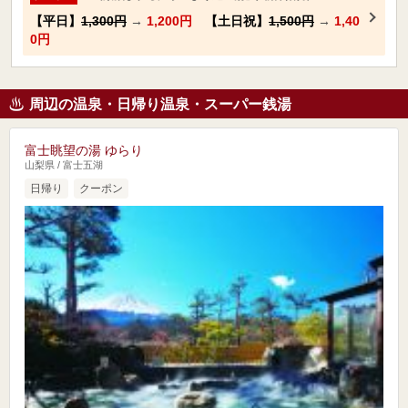
【平日】
1,300円
→
1,200円
【土日祝】
1,500円
→
1,40
0円
周辺の温泉・日帰り温泉・スーパー銭湯
富士眺望の湯 ゆらり
山梨県 / 富士五湖
日帰り
クーポン