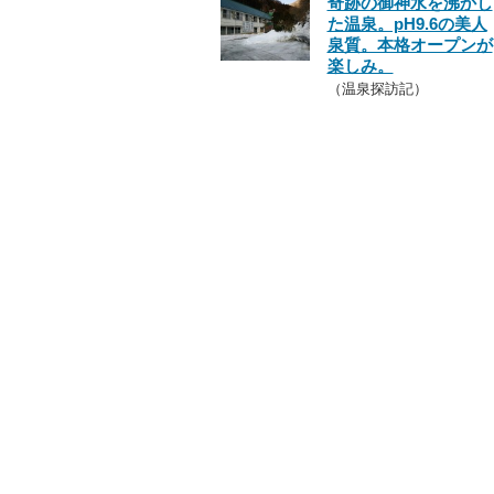
奇跡の御神水を沸かし
た温泉。pH9.6の美人
泉質。本格オープンが
楽しみ。
（温泉探訪記）