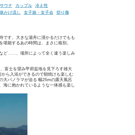
サウナ
カップル
冷え性
泉かけ流し
女子旅・女子会
切り傷
ニフティ温泉の「占いベンチ」
は、そんなあなたの心のつぶや
きをプロの占い師に相談するこ
とができるサービスです。
時です。大きな湯舟に浸かるだけでもも
を堪能するあの時間は、まさに格別。
など……、場所によって全く違う楽しみ
おふろパス会員様なら、この特
別なひとときを「毎月10分無
は、富士を望み甲府盆地を見下ろす雄大
料」でご利用いただけます。
前から入浴ができるので朝焼けも楽しむ
の大パノラマが迫る 幅25mの露天風呂
、海に抱かれているような一体感も楽し
お湯で体がほぐれたら、次は占
い師さんとお話しして、心もほ
ぐしてみませんか？