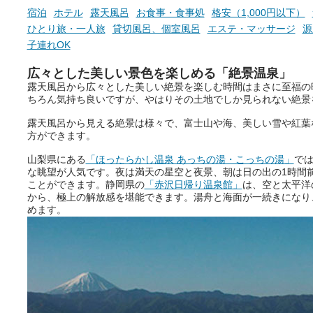
宿泊
ホテル
露天風呂
お食事・食事処
格安（1,000円以下）
ひとり旅・一人旅
貸切風呂、個室風呂
エステ・マッサージ
源
子連れOK
広々とした美しい景色を楽しめる「絶景温泉」
露天風呂から広々とした美しい絶景を楽しむ時間はまさに至福の
ちろん気持ち良いですが、やはりその土地でしか見られない絶景
露天風呂から見える絶景は様々で、富士山や海、美しい雪や紅葉
方ができます。
山梨県にある
「ほったらかし温泉 あっちの湯・こっちの湯」
で
な眺望が人気です。夜は満天の星空と夜景、朝は日の出の1時間
ことができます。静岡県の
「赤沢日帰り温泉館」
は、空と太平洋
から、極上の解放感を堪能できます。湯舟と海面が一続きになり
めます。