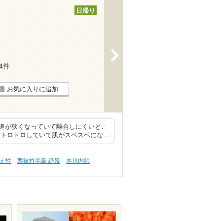
日帰り
>
14件
お気に入りに追加
道が狭くなっていて離合しにくいとこ
はトロトロしていて肌がスベスベにな…
冷え性
西彼杵半島 絶景
本川内駅