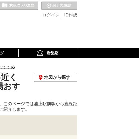
お気に入りの温泉
最近の履歴
ログイン
ID作成
グ
岩盤浴
おすすめ
)近く
地図から探す
湯おす
。このページでは浦上駅前駅から直線距
ご紹介します。