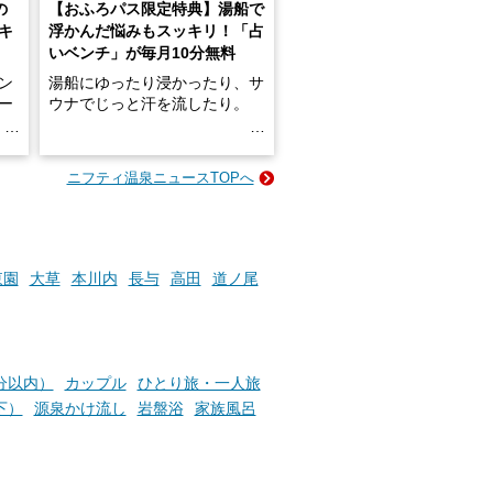
の
【おふろパス限定特典】湯船で
キ
浮かんだ悩みもスッキリ！「占
いベンチ」が毎月10分無料
ン
湯船にゆったり浸かったり、サ
ロー
ウナでじっと汗を流したり。
る
名
e-
ニフティ温泉ニュースTOPへ
い
そんな「一人でぼんやり過ごす
時間」、ふだん後回しにしてい
た「これからのこと」や「ちょ
っとした悩み」が、頭に浮かん
でくることはありませんか？
東園
大草
本川内
長与
高田
道ノ尾
お風呂でリラックスしているか
らこそ向き合える、大切な自分
分以内）
カップル
ひとり旅・一人旅
の本音。
下）
源泉かけ流し
岩盤浴
家族風呂
そんな心のつぶやきを、湯あが
りの温まった心のまま相談でき
たら素敵ですよね。