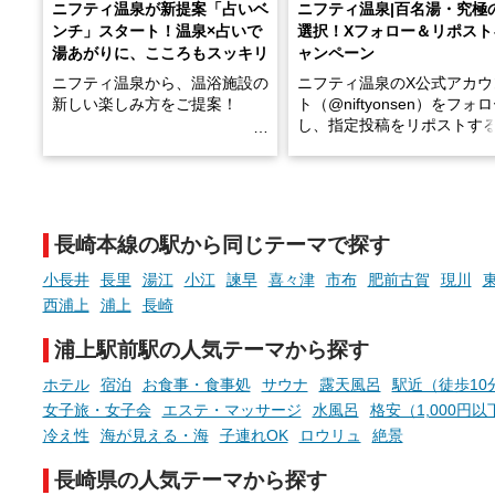
ニフティ温泉が新提案「占いベ
ニフティ温泉|百名湯・究極
ンチ」スタート！温泉×占いで
選択！Xフォロー＆リポスト
湯あがりに、こころもスッキリ
ャンペーン
ニフティ温泉から、温浴施設の
ニフティ温泉のX公式アカウ
新しい楽しみ方をご提案！
ト（@niftyonsen）をフォ
し、指定投稿をリポストす
温泉で体を癒したあとに、占い
と、抽選で各回26（ふろ）
でこころもスッキリ──そんな
様（合計260名様）に選べる
新体験が楽しめる「占いベン
GIFT500円分をプレゼント
チ」を展開中♨
たします。
長崎本線の駅から同じテーマで探す
手相やタロットなど気軽に楽し
める占いで、“ととのう”おふろ
小長井
長里
湯江
小江
諫早
喜々津
市布
肥前古賀
現川
時間を、もっと特別に。
西浦上
浦上
長崎
浦上駅前駅の人気テーマから探す
ホテル
宿泊
お食事・食事処
サウナ
露天風呂
駅近（徒歩10
女子旅・女子会
エステ・マッサージ
水風呂
格安（1,000円以
冷え性
海が見える・海
子連れOK
ロウリュ
絶景
長崎県の人気テーマから探す