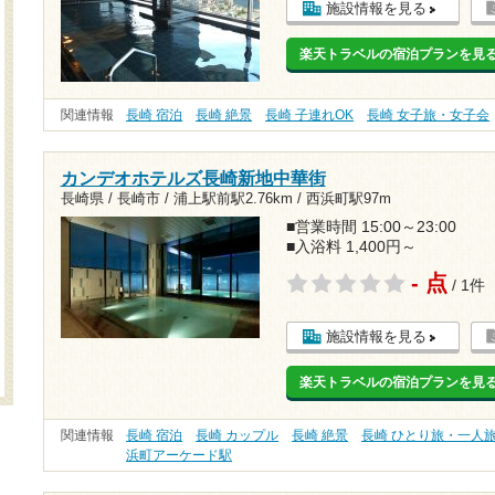
施設情報を見る
楽天トラベルの宿泊プランを見
関連情報
長崎 宿泊
長崎 絶景
長崎 子連れOK
長崎 女子旅・女子会
カンデオホテルズ長崎新地中華街
長崎県 / 長崎市 /
浦上駅前駅2.76km
/
西浜町駅97m
■営業時間 15:00～23:00
■入浴料 1,400円～
- 点
/ 1件
施設情報を見る
楽天トラベルの宿泊プランを見
関連情報
長崎 宿泊
長崎 カップル
長崎 絶景
長崎 ひとり旅・一人
浜町アーケード駅