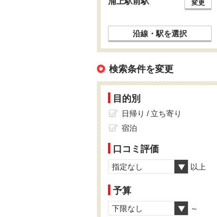
浦上駅前駅
変更
沿線・駅を選択
検索条件を変更
目的別
日帰り / 立ち寄り
宿泊
口コミ評価
指定なし
以上
予算
下限なし
～