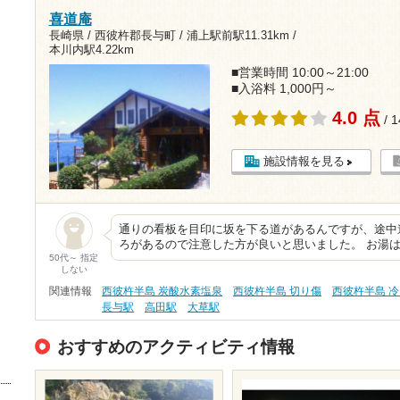
喜道庵
長崎県 / 西彼杵郡長与町 /
浦上駅前駅11.31km
/
本川内駅4.22km
■営業時間 10:00～21:00
■入浴料 1,000円～
4.0 点
/ 
施設情報を見る
通りの看板を目印に坂を下る道があるんですが、途中
ろがあるので注意した方が良いと思いました。 お湯
50代～ 指定
しない
関連情報
西彼杵半島 炭酸水素塩泉
西彼杵半島 切り傷
西彼杵半島 
長与駅
高田駅
大草駅
おすすめのアクティビティ情報