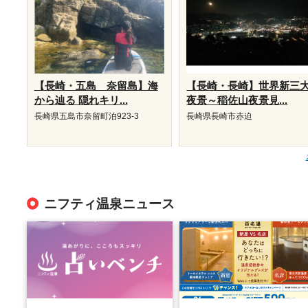
【長崎・五島 奈留島】海
【長崎・長崎】世界新三
から辿る 隠れキリ...
夜景～稲佐山夜景見...
長崎県五島市奈留町泊923-3
長崎県長崎市赤迫
ニフティ温泉ニュース