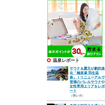
温泉レポート
サウナ＆露天が劇的進
化「極楽湯 羽生温
泉」！リニューアルで
登場のバレルサウナや
女性専用エリアをレポ
ート
（突レポ）