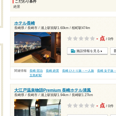
こだわり条件
絶景
ホテル長崎
長崎県 / 長崎市 /
浦上駅前駅1.60km
/
桜町駅474m
- 点
/ 0件
施設情報を見る
関連情報
長崎 宿泊
長崎 絶景
長崎 ひとり旅・一人旅
長崎 女子旅
五島町駅
大江戸温泉物語Premium 長崎ホテル清風
長崎県 / 長崎市 /
浦上駅前駅1.94km
/
長崎駅1.27km
- 点
/ 0件