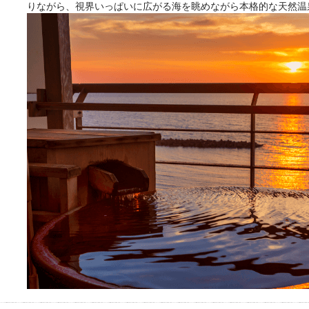
きをプロの占い師に相談するこ
りながら、視界いっぱいに広がる海を眺めながら本格的な天然温
とができるサービスです。
おふろパス会員様なら、この特
別なひとときを「毎月10分無
料」でご利用いただけます。
お湯で体がほぐれたら、次は占
い師さんとお話しして、心もほ
ぐしてみませんか？