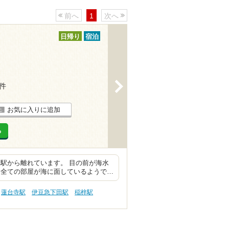
前へ
1
次へ
日帰り
宿泊
>
6件
お気に入りに追加
る
駅から離れています。 目の前が海水
 全ての部屋が海に面しているようで…
蓮台寺駅
伊豆急下田駅
稲梓駅