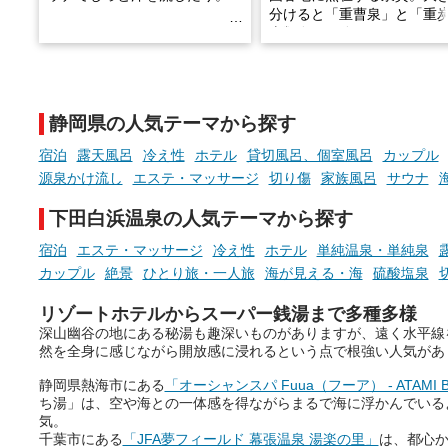
分けると「重曹泉」と「重
土類泉」に分かれます。
そんな「一人でぼんやり過ごす
また硫黄や鉄分などの特殊
時間」、ふだん後回しにしてい
が混ざり合うことで、複雑
た「これからのこと」や「ちょ
多様な個性を持つことも多
静岡県の人気テーマから探す
っとした悩み」が、頭に浮かん
す。
でくることはありませんか？
宿泊
露天風呂
冷え性
ホテル
貸切風呂、個室風呂
カップル
今回は筆者自ら入浴した中
源泉かけ流し
エステ・マッサージ
切り傷
家族風呂
サウナ
ら、日本各地にある炭酸水
泉を12施設セレクト。すべ
下田白浜温泉の人気テーマから探す
お風呂でリラックスしているか
日帰り入浴可能で、源泉か
らこそ向き合える、大切な自分
しと泉質の良さにこだわり
宿泊
エステ・マッサージ
冷え性
ホテル
単純温泉・単純泉
の本音。
つ、万人におすすめしたい
カップル
絶景
ひとり旅・一人旅
海が見える・海
硫酸塩泉
を厳選しました。
そんな心のつぶやきを、湯あが
リゾートホテルからスーパー銭湯まで多種多様
りの温まった心のまま相談でき
深山幽谷の地にある秘湯も趣深いものがありますが、遠く水平線
たら素敵ですよね。
然を全身に感じながら開放感に浸れるという点で根強い人気があ
静岡県熱海市にある
「オーシャンスパ Fuua（フーア） - ATAMI BA
ち湯」は、空や海との一体感を得ながらまるで海に浮かんでいる
ニフティ温泉の「占いベンチ」
気。
は、そんなあなたの心のつぶや
千葉市にある
「JFA夢フィールド 幕張温泉 湯楽の里」
は、都心か