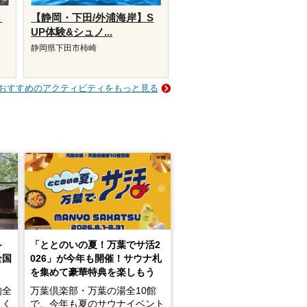
・
【静岡・下田/外浦海岸】S
UP体験&シュノ...
静岡県下田市柿崎
おすすめのアクティビティをもっと見る
～
「ととのいの夏！万葉でサ活2
全国
026」が今年も開催！サウナ札
を集めて豪華特典を楽しもう
的全
万葉倶楽部・万葉の湯全10館
きく
で、今年も夏のサウナイベント