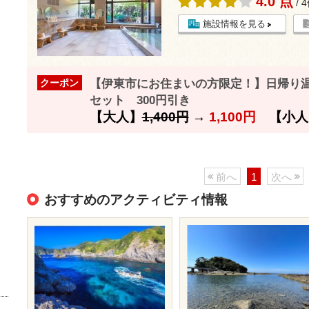
4.0 点
/ 
施設情報を見る
【伊東市にお住まいの方限定！】日帰り
クーポン
セット 300円引き
【大人】
1,400円
→
1,100円
【小人
前へ
1
次へ
おすすめのアクティビティ情報