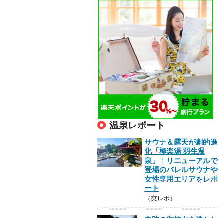
温泉レポート
サウナ＆露天が劇的進
化「極楽湯 羽生温
泉」！リニューアルで
登場のバレルサウナや
女性専用エリアをレポ
ート
（突レポ）