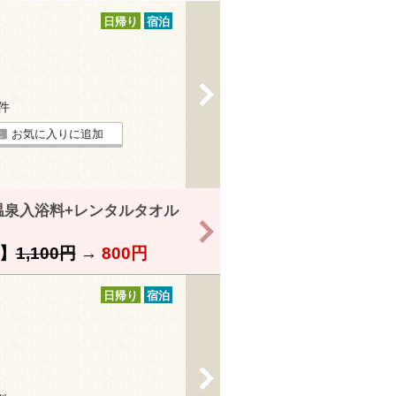
日帰り
宿泊
>
3件
お気に入りに追加
温泉入浴料+レンタルタオル
>
】
1,100円
→
800円
日帰り
宿泊
>