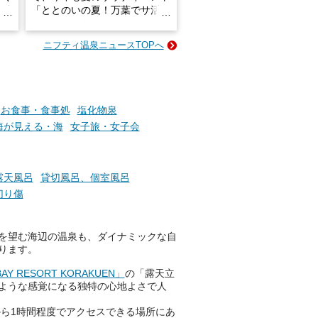
炭酸
「ととのいの夏！万葉でサ活2
026」が開催されます！
ニフティ温泉ニュースTOPへ
成分
2026年8月1日（土）～8月31
かつ
日（月）までの開催期間中は、
いで
サウナ飯やサウナドリンク、岩
盤浴の利用などで「万葉サウナ
札」を集めることで、オリジナ
お食事・食事処
塩化物泉
か
ルグッズや無料券などの特典と
海が見える・海
女子旅・女子会
素塩
交換可能。
て
け流
さらに、各館ではアロマロウリ
つ
ュやアウフグースなど、サウナ
露天風呂
貸切風呂、個室風呂
施設
好きにはたまらない多彩なイベ
切り傷
ントも予定されています。ぜひ
チェックしてください！
を望む海辺の温泉も、ダイナミックな自
───
ります。
提供元：万葉倶楽部株式会社
【PR】
Y RESORT KORAKUEN」
の「露天立
この記事は万葉倶楽部株式会社
ような感覚になる独特の心地よさで人
のPR記事です。
ら1時間程度でアクセスできる場所にあ