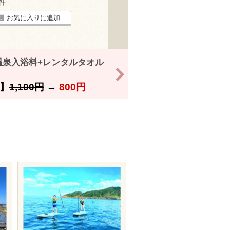
4件
お気に入りに追加
温泉入浴料+レンタルタオル
>
】
1,100円
→
800円