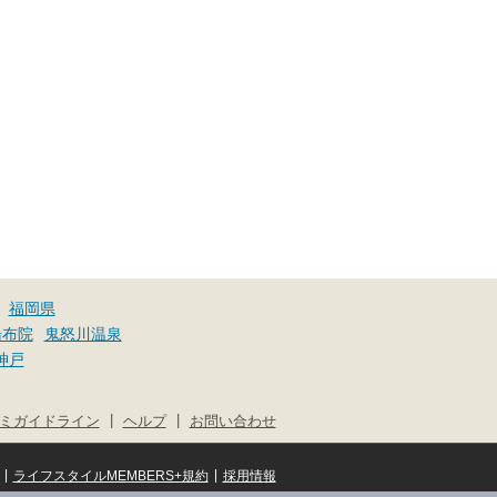
福岡県
湯布院
鬼怒川温泉
神戸
|
|
ミガイドライン
ヘルプ
お問い合わせ
|
|
ライフスタイルMEMBERS+規約
採用情報
© NIFTY Lifestyle Co., Ltd.