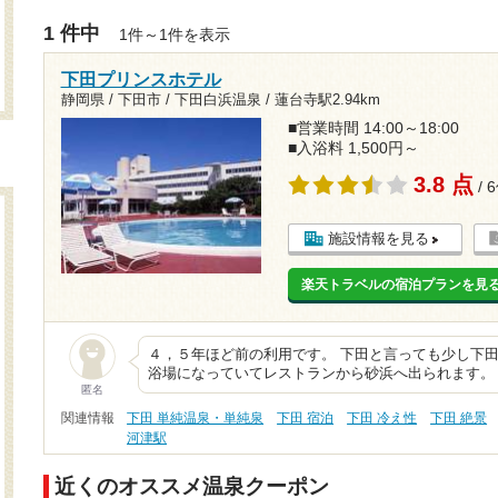
1 件中
1件～1件を表示
下田プリンスホテル
静岡県 / 下田市 / 下田白浜温泉 /
蓮台寺駅2.94km
■営業時間 14:00～18:00
■入浴料 1,500円～
3.8 点
/ 
施設情報を見る
楽天トラベルの宿泊プランを見
４，５年ほど前の利用です。 下田と言っても少し下田
浴場になっていてレストランから砂浜へ出られます。
匿名
関連情報
下田 単純温泉・単純泉
下田 宿泊
下田 冷え性
下田 絶景
河津駅
近くのオススメ温泉クーポン