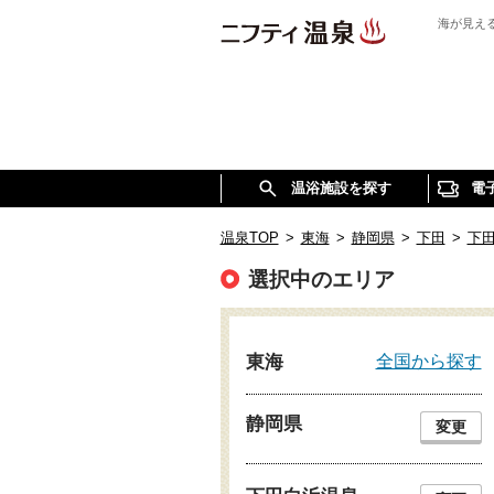
海が見え
温浴施設を探す
電
温泉TOP
>
東海
>
静岡県
>
下田
>
下
選択中のエリア
全国から探す
東海
静岡県
変更