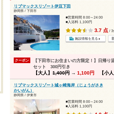
リブマックスリゾート伊豆下田
静岡県 / 下田市
■営業時間 8:00～24:00
■入浴料 1,100円
3.7 点
/ 
施設情報を見る
【下田市にお住まいの方限定！】日帰り
クーポン
セット 300円引き
【大人】
1,400円
→
1,100円
【小人
リブマックスリゾート城ヶ崎海岸（じょうがさき
かいがん）
静岡県 / 伊東市
■営業時間 8:00～24:00
■入浴料 1,100円