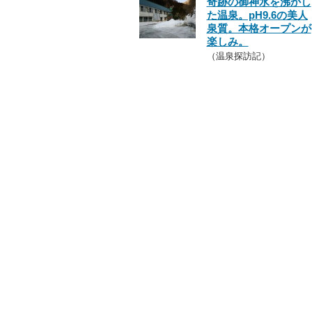
奇跡の御神水を沸かし
た温泉。pH9.6の美人
泉質。本格オープンが
楽しみ。
（温泉探訪記）