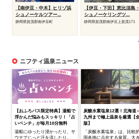
【南伊豆・中木】ヒリゾ浜
【伊豆・下田】恵比須島
シュノーケルツアー...
シュノーケリングツ...
静岡県賀茂郡南伊豆町
静岡県賀茂郡南伊豆上賀茂171
ニフティ温泉ニュース
【おふろパス限定特典】湯船で
炭酸水素塩泉12選！北海道
浮かんだ悩みもスッキリ！「占
九州まで極上温泉を厳選【
いベンチ」が毎月10分無料
版】
湯船にゆったり浸かったり、サ
「炭酸水素塩泉」は、比較
ウナでじっと汗を流したり。
国各地に点在する泉質。大