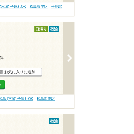
(宮城) 子連れOK
松島海岸駅
松島駅
日帰り
宿泊
>
1件
お気に入りに追加
る
松島 (宮城) 子連れOK
松島海岸駅
宿泊