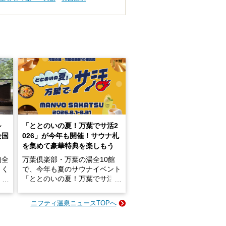
～
「ととのいの夏！万葉でサ活2
全国
026」が今年も開催！サウナ札
を集めて豪華特典を楽しもう
的全
万葉倶楽部・万葉の湯全10館
きく
で、今年も夏のサウナイベント
炭酸
「ととのいの夏！万葉でサ活2
026」が開催されます！
ニフティ温泉ニュースTOPへ
成分
2026年8月1日（土）～8月31
かつ
日（月）までの開催期間中は、