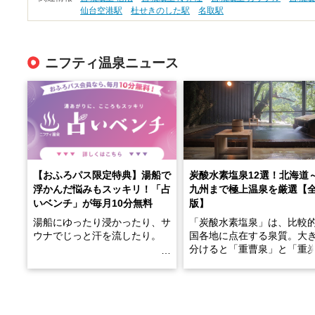
仙台空港駅
杜せきのした駅
名取駅
ニフティ温泉ニュース
【おふろパス限定特典】湯船で
炭酸水素塩泉12選！北海道
浮かんだ悩みもスッキリ！「占
九州まで極上温泉を厳選【
いベンチ」が毎月10分無料
版】
湯船にゆったり浸かったり、サ
「炭酸水素塩泉」は、比較
ウナでじっと汗を流したり。
国各地に点在する泉質。大
分けると「重曹泉」と「重
土類泉」に分かれます。
そんな「一人でぼんやり過ごす
また硫黄や鉄分などの特殊
時間」、ふだん後回しにしてい
が混ざり合うことで、複雑