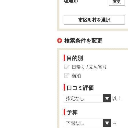
塩竈市
変更
市区町村を選択
検索条件を変更
目的別
日帰り / 立ち寄り
宿泊
口コミ評価
指定なし
以上
予算
下限なし
～