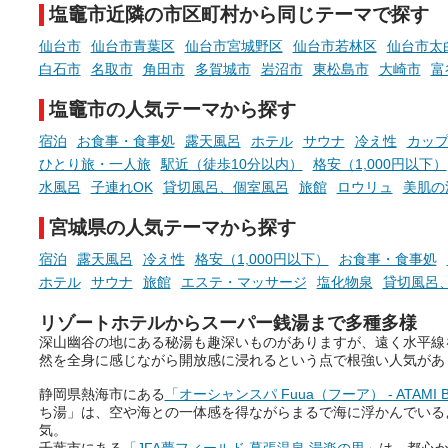
た「これからのこと」や「ちょ
多様な個性を持つことも多
塩竈市近隣の市区町村から同じテーマで探す
っとした悩み」が、頭に浮かん
す。
でくることはありませんか？
仙台市
仙台市青葉区
仙台市宮城野区
仙台市若林区
仙台市太
今回は筆者自ら入浴した中
白石市
名取市
角田市
多賀城市
岩沼市
東松島市
大崎市
富
ら、日本各地にある炭酸水
泉を12施設セレクト。すべ
塩竈市の人気テーマから探す
お風呂でリラックスしているか
日帰り入浴可能で、源泉か
らこそ向き合える、大切な自分
しと泉質の良さにこだわり
宿泊
お食事・食事処
露天風呂
ホテル
サウナ
冷え性
カッ
の本音。
つ、万人におすすめしたい
ひとり旅・一人旅
駅近（徒歩10分以内）
格安（1,000円以下）
を厳選しました。
水風呂
子連れOK
貸切風呂、個室風呂
旅館
ロウリュ
美肌の
そんな心のつぶやきを、湯あが
りの温まった心のまま相談でき
宮城県の人気テーマから探す
たら素敵ですよね。
宿泊
露天風呂
冷え性
格安（1,000円以下）
お食事・食事処
ホテル
サウナ
旅館
エステ・マッサージ
塩化物泉
貸切風呂
ニフティ温泉の「占いベンチ」
リゾートホテルからスーパー銭湯まで多種多様
は、そんなあなたの心のつぶや
深山幽谷の地にある秘湯も趣深いものがありますが、遠く水平線
きをプロの占い師に相談するこ
然を全身に感じながら開放感に浸れるという点で根強い人気があ
とができるサービスです。
静岡県熱海市にある
「オーシャンスパ Fuua（フーア） - ATAMI BA
ち湯」は、空や海との一体感を得ながらまるで海に浮かんでいる
気。
おふろパス会員様なら、この特