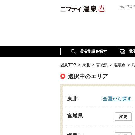
海が見え
温浴施設を探す
電
温泉TOP
>
東北
>
宮城県
>
塩竈市
>
選択中のエリア
全国から探す
東北
宮城県
変更