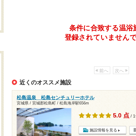
条件に合致する温浴
登録されていません
前へ
次へ
近くのオススメ施設
松島温泉 松島センチュリーホテル
宮城県 / 宮城郡松島町 /
松島海岸駅656m
5.0 点
/ 
施設情報を見る