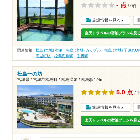
- 点
/ 0件
施設情報を見る
楽天トラベルの宿泊プランを見
関連情報
松島 (宮城) 宿泊
松島 (宮城) カップル
松島 (宮城) 子連れO
高城町駅
松島海岸駅
手樽駅
松島一の坊
宮城県 / 宮城郡松島町 / 松島温泉 /
松島駅424m
5.0 点
/ 
施設情報を見る
楽天トラベルの宿泊プランを見