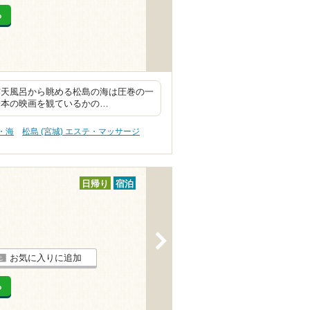
る
露天風呂から眺める松島の海は圧巻の一
一本の映画を観ているかの…
る・海
松島 (宮城) エステ・マッサージ
日帰り
宿泊
>
お気に入りに追加
る