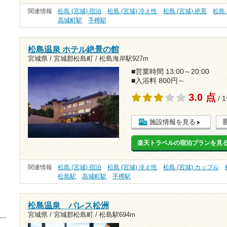
関連情報
松島 (宮城) 宿泊
松島 (宮城) 冷え性
松島 (宮城) 絶景
松島 
高城町駅
手樽駅
松島温泉 ホテル絶景の館
宮城県 / 宮城郡松島町 /
松島海岸駅927m
■営業時間 13:00～20:00
■入浴料 800円～
3.0 点
/ 
施設情報を見る
楽天トラベルの宿泊プランを見
関連情報
松島 (宮城) 宿泊
松島 (宮城) 冷え性
松島 (宮城) カップル
松島駅
高城町駅
手樽駅
松島温泉 パレス松洲
宮城県 / 宮城郡松島町 /
松島駅694m