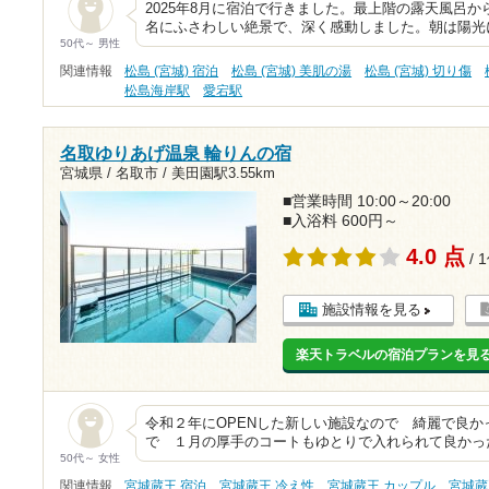
2025年8月に宿泊で行きました。 ​最上階の露天風
名にふさわしい絶景で、深く感動しました。 ​朝は陽
50代～ 男性
関連情報
松島 (宮城) 宿泊
松島 (宮城) 美肌の湯
松島 (宮城) 切り傷
松島海岸駅
愛宕駅
名取ゆりあげ温泉 輪りんの宿
宮城県 / 名取市 /
美田園駅3.55km
■営業時間 10:00～20:00
■入浴料 600円～
4.0 点
/ 
施設情報を見る
楽天トラベルの宿泊プランを見
令和２年にOPENした新しい施設なので 綺麗で良
で １月の厚手のコートもゆとりで入れられて良かっ
50代～ 女性
関連情報
宮城蔵王 宿泊
宮城蔵王 冷え性
宮城蔵王 カップル
宮城蔵