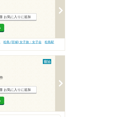
>
お気に入りに追加
る
K
松島 (宮城) 女子旅・女子会
松島駅
宿泊
1件
>
お気に入りに追加
る