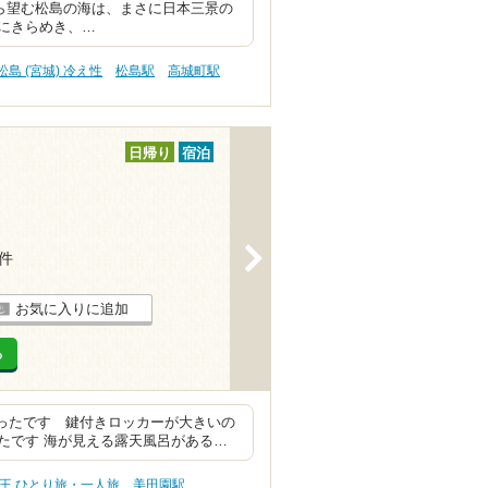
呂から望む松島の海は、まさに日本三景の
光にきらめき、…
松島 (宮城) 冷え性
松島駅
高城町駅
日帰り
宿泊
>
1件
お気に入りに追加
る
かったです 鍵付きロッカーが大きいの
たです 海が見える露天風呂がある…
王 ひとり旅・一人旅
美田園駅