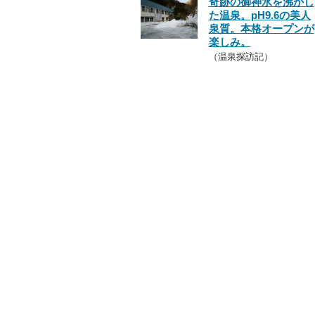
奇跡の御神水を沸かし
た温泉。pH9.6の美人
泉質。本格オープンが
楽しみ。
（温泉探訪記）