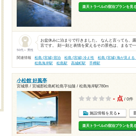
楽天トラベルの宿泊プランを見
​お盆休みに泊まりで行きました。 なんと言っても、
言です。 刻一刻と表情を変えるその景色は、まるで
50代～ 男性
関連情報
松島 (宮城) 宿泊
松島 (宮城) 冷え性
松島 (宮城) 海が見え
松島海岸駅
松島駅
高城町駅
手樽駅
小松館 好風亭
宮城県 / 宮城郡松島町松島字仙隨 /
松島海岸駅780m
- 点
/ 0件
施設情報を見る
楽天トラベルの宿泊プランを見