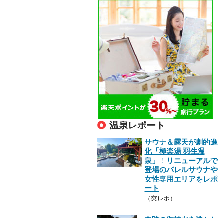
温泉レポート
サウナ＆露天が劇的進
化「極楽湯 羽生温
泉」！リニューアルで
登場のバレルサウナや
女性専用エリアをレポ
ート
（突レポ）