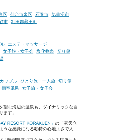
いで
サウナ飯やサウナドリンク、岩
盤浴の利用などで「万葉サウナ
札」を集めることで、オリジナ
白区
仙台市泉区
石巻市
気仙沼市
か
ルグッズや無料券などの特典と
谷市
刈田郡蔵王町
素塩
交換可能。
て
け流
さらに、各館ではアロマロウリ
つ
ュやアウフグースなど、サウナ
プル
エステ・マッサージ
施設
好きにはたまらない多彩なイベ
女子旅・女子会
塩化物泉
切り傷
ントも予定されています。ぜひ
湯
チェックしてください！
───
提供元：万葉倶楽部株式会社
カップル
ひとり旅・一人旅
切り傷
【PR】
、個室風呂
女子旅・女子会
この記事は万葉倶楽部株式会社
のPR記事です。
を望む海辺の温泉も、ダイナミックな自
ります。
Y RESORT KORAKUEN」
の「露天立
ような感覚になる独特の心地よさで人