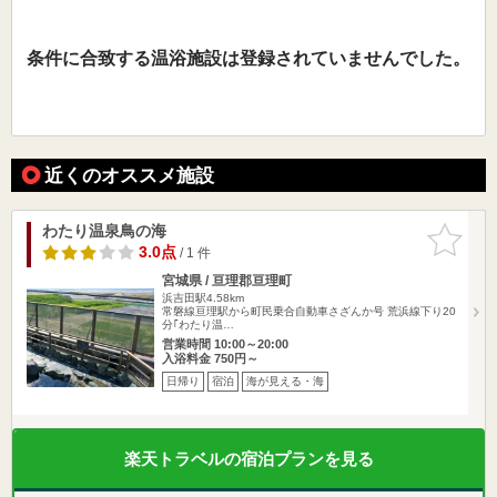
条件に合致する温浴施設は登録されていませんでした。
近くのオススメ施設
わたり温泉鳥の海
お気に入
りに追加
3.0点
/ 1 件
宮城県 / 亘理郡亘理町
浜吉田駅4.58km
常磐線亘理駅から町民乗合自動車さざんか号 荒浜線下り20
分｢わたり温…
営業時間 10:00～20:00
入浴料金 750円～
日帰り
宿泊
海が見える・海
楽天トラベルの宿泊プランを見る