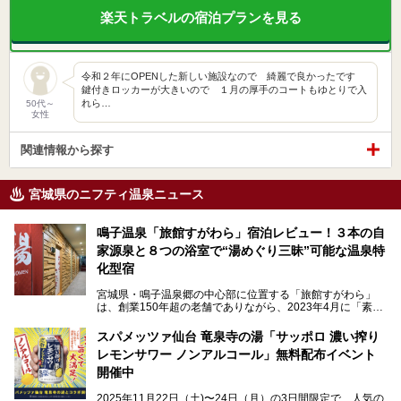
楽天トラベルの宿泊プランを見る
令和２年にOPENした新しい施設なので 綺麗で良かったです
鍵付きロッカーが大きいので １月の厚手のコートもゆとりで入
れら…
50代～
女性
関連情報から探す
宮城県のニフティ温泉ニュース
鳴子温泉「旅館すがわら」宿泊レビュー！３本の自
家源泉と８つの浴室で“湯めぐり三昧”可能な温泉特
化型宿
宮城県・鳴子温泉郷の中心部に位置する「旅館すがわら」
は、創業150年超の老舗でありながら、2023年4月に「素泊
まり専門の宿」としてリニューアルオープン。同時に温泉熱
を利用したサウナも新設され、温泉ファン・サウナ―双方に
スパメッツァ仙台 竜泉寺の湯「サッポロ 濃い搾り
注目のスポットです。
レモンサワー ノンアルコール」無料配布イベント
開催中
特筆すべきは、館内で完結する圧倒的な「湯めぐり」のバリ
2025年11月22日（土)〜24日（月）の3日間限定で、人気の