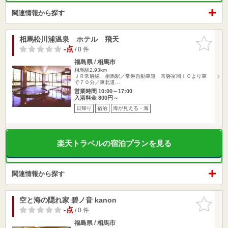
関連情報から探す
相馬松川浦温泉 ホテル 飛天
お気に入
りに追加
-点
/ 0 件
福島県 / 相馬市
相馬駅2.93km
ＪＲ常磐線 相馬駅／常磐自動車道 常磐富岡ＩＣより車
で７０分／東北道…
営業時間 10:00～17:00
入浴料金 800円～
日帰り
宿泊
海が見える・海
楽天トラベルの宿泊プランを見る
関連情報から探す
空と海の隠れ家 碧ノ音 kanon
お気に入
りに追加
-点
/ 0 件
福島県 / 相馬市