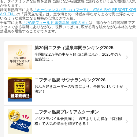
も、ダイナミックな自然を全身に感じながら開放感に浸れるという点で根強い人気
があります。
静岡県熱海市にある
「オーシャンスパ Fuua（フーア） - ATAMI BAY RESORT KOR
AKUEN」
の「露天立ち湯」は、空や海との一体感を得ながらまるで海に浮かんで
いるような感覚になる独特の心地よさで人気。
千葉市にある
「JFA夢フィールド 幕張温泉 湯楽の里」
は、都心から1時間程度でア
クセスできる場所にありながら、視界いっぱいに広がる海を眺めながら本格的な天
然温泉を堪能することができます。
第20回ニフティ温泉年間ランキング2025
全国約2.2万件の中から頂点に選ばれた、2025年の人
気施設は…
ニフティ温泉 サウナランキング2026
おふろ好きユーザーの投票により、全国No.1サウナが
決定！
ニフティ温泉プレミアムクーポン
ノジマモバイル会員向け 通常よりもお得な「特別価
格」で人気の温泉を満喫できる！