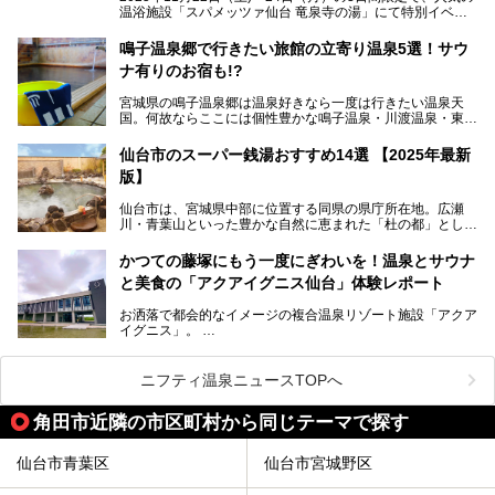
エーション。“温泉のデパート”・“東の横綱”と称される鳴子
温浴施設「スパメッツァ仙台 竜泉寺の湯」にて特別イベン
温泉郷の中でも、3本の異なる自家源泉を使い分けるその実
トを開催！居酒屋の手搾りサワーのような本格感が味わえる
力は折り紙付き。実際に宿泊した筆者が、“温泉”を中心にそ
「サッポロ 濃い搾りレモンサワー ノンアルコール」を無料
鳴子温泉郷で行きたい旅館の立寄り温泉5選！サウ
の全貌を詳細レビューします！
配布します。さらにSNS投稿で「サッポロ 濃い搾りグレフ
ナ有りのお宿も!?
ルサワー ノンアルコール」もプレゼント。湯上がりにぴっ
たりの一杯をぜひお楽しみください。
宮城県の鳴子温泉郷は温泉好きなら一度は行きたい温泉天
国。何故ならここには個性豊かな鳴子温泉・川渡温泉・東鳴
子温泉・中山平温泉・鬼首温泉という5つの温泉地があり、
硫黄泉、塩化物泉、硫酸塩泉、炭酸水素塩泉などと多様な泉
仙台市のスーパー銭湯おすすめ14選 【2025年最新
質がそろっているからです。
版】
ー
また共同浴場（日帰り温泉）だけでなく、嬉しいことに多く
仙台市は、宮城県中部に位置する同県の県庁所在地。広瀬
の旅館・ホテルも立ち寄り入浴に門戸を開いてくれていま
提供元：サッポロビール【PR】
川・青葉山といった豊かな自然に恵まれた「杜の都」として
す。
知られ、戦国武将・伊達政宗のお膝元として歴史ファンにも
この記事はサッポロビールのPRイベント告知記事です。
人気です。新幹線を使えば都心から1時間30分とアクセスも
今回はそんな旅館の中から、おすすめしたい5ヶ所の温泉を
かつての藤塚にもう一度にぎわいを！温泉とサウナ
よく、気軽に訪れやすい地方都市の1つです。
セレクトしてみました。うち3ヶ所はサウナも楽しめます。
と美食の「アクアイグニス仙台」体験レポート
今回は、仙台市内のおすすめスーパー銭湯をご紹介します。
お洒落で都会的なイメージの複合温泉リゾート施設「アクア
仙台牛タンなどを堪能するグルメ旅や、スポーツ観戦の遠征
イグニス」。
時などに利用しやすい温浴施設がたくさんありますよ。
関西空港や吉川美南（埼玉県）に続いて仙台市若林区に202
2年4月にオープンした「アクアイグニス仙台」は、日帰り
ニフティ温泉ニュースTOPへ
温泉の「藤塚の湯」、マルシェ リアン、和食「笠庵」、イ
タリアン「グリーチネ」、ベーカリー「マリアージュ ドゥ
角田市近隣の市区町村から同じテーマで探す
ファリーヌ」、スイーツの「コンフィチュール アッシュ」
と「ル ショコラ ドゥ アッシュ」、そしてカフェ「猿田彦珈
琲」と話題のお店が勢ぞろい！
仙台市青葉区
仙台市宮城野区
この「アクアイグニス仙台」の魅力を探りにお出かけしてき