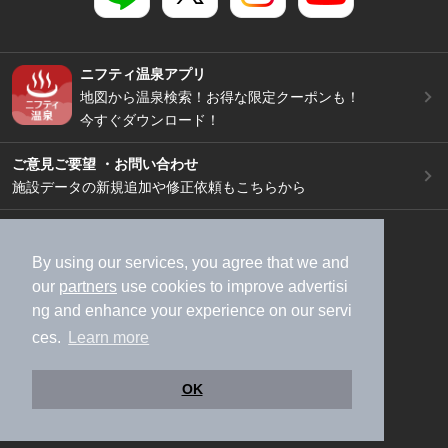
ニフティ温泉アプリ
地図から温泉検索！お得な限定クーポンも！
今すぐダウンロード！
ご意見ご要望 ・お問い合わせ
施設データの新規追加や修正依頼もこちらから
スマートフォン
/
PC
加盟店募集（資料請求）
広告出稿のご案内
By using our services, you agree that we and
our
partners
use cookies to improve advertisi
利用規約
ライフスタイルMEMBERS+規約
ng and enhance your experience on our servi
特定商取引法に基づく表記
ヘルプ
採用情報
ces.
Learn more
運営会社
個人情報保護ポリシー
©NIFTY Lifestyle Co., Ltd.
OK