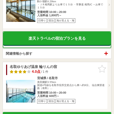
駒ケ嶺駅4.29km
・ＪＲ相馬駅よりお車で１５分 ・常磐道 相馬IC ～お車で
１５分
営業時間 10:00～20:00
入浴料金 1,800円～
日帰り
宿泊
海が見える・海
楽天トラベルの宿泊プランを見る
関連情報から探す
名取ゆりあげ温泉 輪りんの宿
お気に入
りに追加
4.0点
/ 1 件
宮城県 / 名取市
美田園駅3.55km
国道4号線を名取市役所交差点から東へ約9分。 仙台東部道
路（有料）…
営業時間 10:00～20:00
入浴料金 600円～
日帰り
宿泊
海が見える・海