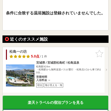
条件に合致する温浴施設は登録されていませんでした。
近くのオススメ施設
松島一の坊
お気に入
りに追加
5.0点
/ 1 件
宮城県 / 宮城郡松島町 / 松島温泉
松島駅424m
・松島駅から無料送迎バスが運行 ・松島北I.Cから車で約1
0分…
営業時間
入浴料金 ～
宿泊
海が見える・海
楽天トラベルの宿泊プランを見る