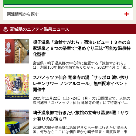
関連情報から探す
宮城県のニフティ温泉ニュース
鳴子温泉「旅館すがわら」宿泊レビュー！３本の自
家源泉と８つの浴室で“湯めぐり三昧”可能な温泉特
化型宿
宮城県・鳴子温泉郷の中心部に位置する「旅館すがわら」
は、創業150年超の老舗でありながら、2023年4月に「素泊
まり専門の宿」としてリニューアルオープン。同時に温泉熱
を利用したサウナも新設され、温泉ファン・サウナ―双方に
スパメッツァ仙台 竜泉寺の湯「サッポロ 濃い搾り
注目のスポットです。
レモンサワー ノンアルコール」無料配布イベント
開催中
特筆すべきは、館内で完結する圧倒的な「湯めぐり」のバリ
2025年11月22日（土)〜24日（月）の3日間限定で、人気の
エーション。“温泉のデパート”・“東の横綱”と称される鳴子
温浴施設「スパメッツァ仙台 竜泉寺の湯」にて特別イベン
温泉郷の中でも、3本の異なる自家源泉を使い分けるその実
トを開催！居酒屋の手搾りサワーのような本格感が味わえる
力は折り紙付き。実際に宿泊した筆者が、“温泉”を中心にそ
「サッポロ 濃い搾りレモンサワー ノンアルコール」を無料
鳴子温泉郷で行きたい旅館の立寄り温泉5選！サウ
の全貌を詳細レビューします！
配布します。さらにSNS投稿で「サッポロ 濃い搾りグレフ
ナ有りのお宿も!?
ルサワー ノンアルコール」もプレゼント。湯上がりにぴっ
たりの一杯をぜひお楽しみください。
宮城県の鳴子温泉郷は温泉好きなら一度は行きたい温泉天
国。何故ならここには個性豊かな鳴子温泉・川渡温泉・東鳴
子温泉・中山平温泉・鬼首温泉という5つの温泉地があり、