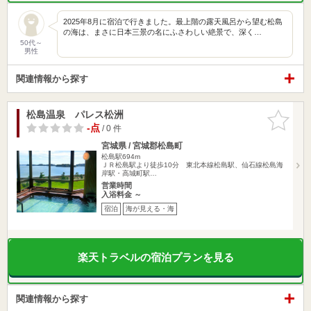
2025年8月に宿泊で行きました。 ​最上階の露天風呂から望む松島
の海は、まさに日本三景の名にふさわしい絶景で、深く…
50代～
男性
関連情報から探す
松島温泉 パレス松洲
お気に入
りに追加
-点
/ 0 件
宮城県 / 宮城郡松島町
松島駅694m
ＪＲ松島駅より徒歩10分 東北本線松島駅、仙石線松島海
岸駅・高城町駅…
営業時間
入浴料金 ～
宿泊
海が見える・海
楽天トラベルの宿泊プランを見る
関連情報から探す