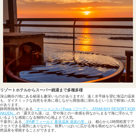
リゾートホテルからスーパー銭湯まで多種多様
深山幽谷の地にある秘湯も趣深いものがありますが、遠く水平線を望む海辺の温泉
も、ダイナミックな自然を全身に感じながら開放感に浸れるという点で根強い人気
があります。
静岡県熱海市にある
「オーシャンスパ Fuua（フーア） - ATAMI BAY RESORT KOR
AKUEN」
の「露天立ち湯」は、空や海との一体感を得ながらまるで海に浮かんで
いるような感覚になる独特の心地よさで人気。
千葉市にある
「JFA夢フィールド 幕張温泉 湯楽の里」
は、都心から1時間程度でア
クセスできる場所にありながら、視界いっぱいに広がる海を眺めながら本格的な天
然温泉を堪能することができます。