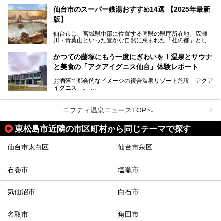
硫黄泉、塩化物泉、硫酸塩泉、炭酸水素塩泉などと多様な泉
仙台市のスーパー銭湯おすすめ14選 【2025年最新
質がそろっているからです。
版】
ー
また共同浴場（日帰り温泉）だけでなく、嬉しいことに多く
仙台市は、宮城県中部に位置する同県の県庁所在地。広瀬
の旅館・ホテルも立ち寄り入浴に門戸を開いてくれていま
提供元：サッポロビール【PR】
川・青葉山といった豊かな自然に恵まれた「杜の都」として
す。
知られ、戦国武将・伊達政宗のお膝元として歴史ファンにも
この記事はサッポロビールのPRイベント告知記事です。
人気です。新幹線を使えば都心から1時間30分とアクセスも
今回はそんな旅館の中から、おすすめしたい5ヶ所の温泉を
かつての藤塚にもう一度にぎわいを！温泉とサウナ
よく、気軽に訪れやすい地方都市の1つです。
セレクトしてみました。うち3ヶ所はサウナも楽しめます。
と美食の「アクアイグニス仙台」体験レポート
今回は、仙台市内のおすすめスーパー銭湯をご紹介します。
お洒落で都会的なイメージの複合温泉リゾート施設「アクア
仙台牛タンなどを堪能するグルメ旅や、スポーツ観戦の遠征
イグニス」。
時などに利用しやすい温浴施設がたくさんありますよ。
関西空港や吉川美南（埼玉県）に続いて仙台市若林区に202
2年4月にオープンした「アクアイグニス仙台」は、日帰り
ニフティ温泉ニュースTOPへ
温泉の「藤塚の湯」、マルシェ リアン、和食「笠庵」、イ
タリアン「グリーチネ」、ベーカリー「マリアージュ ドゥ
東松島市近隣の市区町村から同じテーマで探す
ファリーヌ」、スイーツの「コンフィチュール アッシュ」
と「ル ショコラ ドゥ アッシュ」、そしてカフェ「猿田彦珈
琲」と話題のお店が勢ぞろい！
仙台市太白区
仙台市泉区
この「アクアイグニス仙台」の魅力を探りにお出かけしてき
ました。
石巻市
塩竈市
気仙沼市
白石市
名取市
角田市