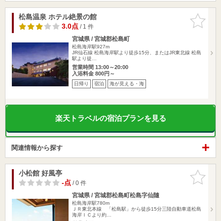
松島温泉 ホテル絶景の館
お気に入
りに追加
3.0点
/ 1 件
宮城県 / 宮城郡松島町
松島海岸駅927m
JR仙石線 松島海岸駅より徒歩15分、またはJR東北線 松島
駅より徒…
営業時間 13:00～20:00
入浴料金 800円～
日帰り
宿泊
海が見える・海
楽天トラベルの宿泊プランを見る
関連情報から探す
小松館 好風亭
お気に入
りに追加
-点
/ 0 件
宮城県 / 宮城郡松島町松島字仙隨
松島海岸駅780m
ＪＲ東北本線 「松島駅」から徒歩15分三陸自動車道松島
海岸ＩＣより約…