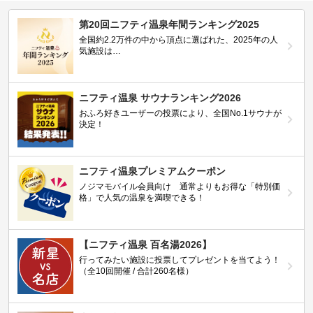
第20回ニフティ温泉年間ランキング2025
全国約2.2万件の中から頂点に選ばれた、2025年の人
気施設は…
ニフティ温泉 サウナランキング2026
おふろ好きユーザーの投票により、全国No.1サウナが
決定！
ニフティ温泉プレミアムクーポン
ノジマモバイル会員向け 通常よりもお得な「特別価
格」で人気の温泉を満喫できる！
【ニフティ温泉 百名湯2026】
行ってみたい施設に投票してプレゼントを当てよう！
（全10回開催 / 合計260名様）