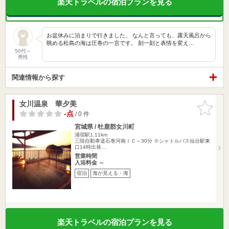
楽天トラベルの宿泊プランを見る
​お盆休みに泊まりで行きました。 なんと言っても、露天風呂から
眺める松島の海は圧巻の一言です。 刻一刻と表情を変え…
50代～
男性
関連情報から探す
女川温泉 華夕美
お気に入
りに追加
-点
/ 0 件
宮城県 / 牡鹿郡女川町
浦宿駅1.11km
三陸自動車道石巻河南ＩＣ～30分 ※シャトルバス仙台駅東
口14時出発…
営業時間
入浴料金 ～
宿泊
海が見える・海
楽天トラベルの宿泊プランを見る