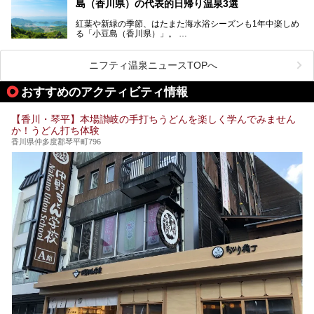
ぜひ香川県に住んでいる方や訪れる予定のある方は、香川の
島（香川県）の代表的日帰り温泉3選
サウナ施設を行ってみましょう！
公園で汗をかいたあとスッキリできる近くの日帰り温泉を3
紅葉や新緑の季節、はたまた海水浴シーズンも1年中楽しめ
つご紹介しますね。
る「小豆島（香川県）」。
1周すると82kmもあることから、西と東・南と北ではまっ
たく風景がちがいます。
ニフティ温泉ニュースTOPへ
この記事では西・東・中間くらいの位置にある、小豆島を代
おすすめのアクティビティ情報
表する３つの大人気温泉をご紹介します。
ご紹介する３つとも露天風呂が存在し、すべてオーシャンビ
【香川・琴平】本場讃岐の手打ちうどんを楽しく学んでみません
ュー！お楽しみに。
か！うどん打ち体験
香川県仲多度郡琴平町796