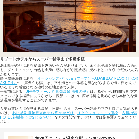
リゾートホテルからスーパー銭湯まで多種多様
深山幽谷の地にある秘湯も趣深いものがありますが、遠く水平線を望む海辺の温泉
も、ダイナミックな自然を全身に感じながら開放感に浸れるという点で根強い人気
があります。
静岡県熱海市にある
「オーシャンスパ Fuua（フーア） - ATAMI BAY RESORT KOR
AKUEN」
の「露天立ち湯」は、空や海との一体感を得ながらまるで海に浮かんで
いるような感覚になる独特の心地よさで人気。
千葉市にある
「JFA夢フィールド 幕張温泉 湯楽の里」
は、都心から1時間程度でア
クセスできる場所にありながら、視界いっぱいに広がる海を眺めながら本格的な天
然温泉を堪能することができます。
八栗新道駅の海が見える温泉、日帰り温泉、スーパー銭湯の中でも特に人気がある
のは、
あじ温泉 庵治観光ホテル 海のやどり
、
ＪＲクレメントイン高松
、
夕凪の湯
HOTEL花樹海（はなじゅかい）
などの施設です。ぜひ一度は足を運んでみてくだ
さい。
第20回ニフティ温泉年間ランキング2025