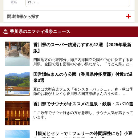
れい…
匿名
関連情報から探す
香川県のニフティ温泉ニュース
香川県のスーパー銭湯おすすめ12選 【2025年最新
版】
四国地方の北東部分、瀬戸内海国立公園の中心に位置する香
川県。全国で最も面積の小さい県ながら、「うどん県」とも
呼ばれるほどに有名な讃岐うどんをはじめ、小豆島の素麺と
オリーブ、和三盆、製塩や醤油など特産品は実にバラエティ
国営讃岐まんのう公園（香川県仲多度郡）付近の温
豊か。近年は瀬戸内海の島々を舞台にした「瀬戸内国際芸術
泉3選
祭」も開催され、アートの県としても知られています。
今回は、そんな香川県で特におすすめのスーパー銭湯をピッ
夏には大型音楽フェス「モンスターバッシュ」、春・秋は季
クアップしました。気になるスーパー銭湯があったら、ぜひ
節のお花がキレイな香川県の国営讃岐まんのう公園。
訪れてみてください！
四国唯一の国営公園であり、広さは東京ディズニーランド７
香川県でサウナがオススメの温泉・銭湯・スパ10選
個分！（350ha）
ここ数年でサウナ好きの方が急増し、サウナ人気が高まって
園内にはキャンプ場もあり、レンタサイクルで外周をぐるっ
います。
と一周することもできます。
施設ごとにサウナ、水風呂、外気欲と楽しめ、「ととのう」
快感が最高なんです。
今回は四国・香川県でそんな「ととのう」快感を楽しめる施
【観光とセットで！フェリーの時間調整にも】小豆
設を紹介します。
そんな国営讃岐まんのう公園は園内に温泉がありません。