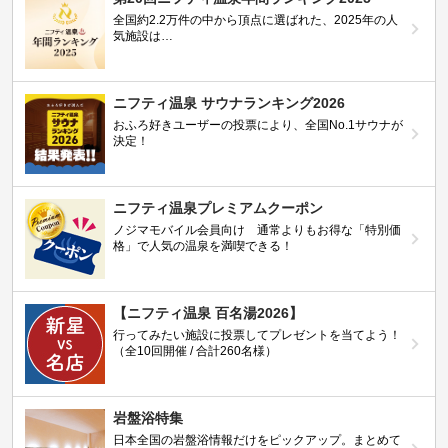
全国約2.2万件の中から頂点に選ばれた、2025年の人
気施設は…
ニフティ温泉 サウナランキング2026
おふろ好きユーザーの投票により、全国No.1サウナが
決定！
ニフティ温泉プレミアムクーポン
ノジマモバイル会員向け 通常よりもお得な「特別価
格」で人気の温泉を満喫できる！
【ニフティ温泉 百名湯2026】
行ってみたい施設に投票してプレゼントを当てよう！
（全10回開催 / 合計260名様）
岩盤浴特集
日本全国の岩盤浴情報だけをピックアップ。まとめて