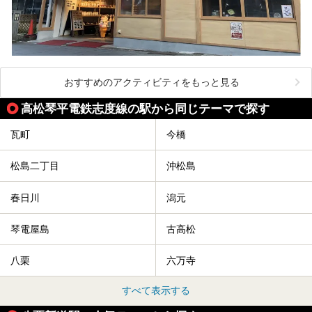
おすすめのアクティビティをもっと見る
高松琴平電鉄志度線の駅から同じテーマで探す
瓦町
今橋
松島二丁目
沖松島
春日川
潟元
琴電屋島
古高松
八栗
六万寺
すべて表示する