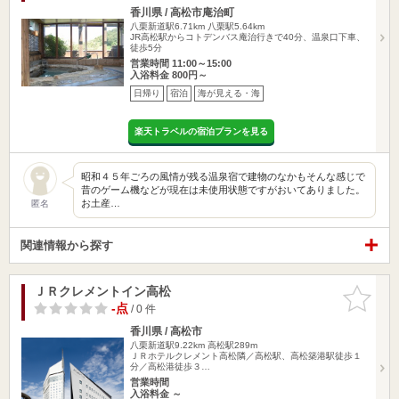
香川県 / 高松市庵治町
八栗新道駅6.71km
八栗駅5.64km
JR高松駅からコトデンバス庵治行きで40分、温泉口下車、
徒歩5分
営業時間 11:00～15:00
入浴料金 800円～
日帰り
宿泊
海が見える・海
楽天トラベルの宿泊プランを見る
昭和４５年ごろの風情が残る温泉宿で建物のなかもそんな感じで
昔のゲーム機などが現在は未使用状態ですがおいてありました。
お土産…
匿名
関連情報から探す
ＪＲクレメントイン高松
お気に入
りに追加
-点
/ 0 件
香川県 / 高松市
八栗新道駅9.22km
高松駅289m
ＪＲホテルクレメント高松隣／高松駅、高松築港駅徒歩１
分／高松港徒歩３…
営業時間
入浴料金 ～