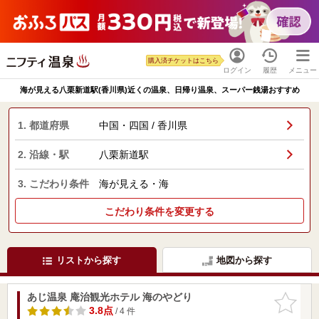
購入済チケットはこちら
ログイン
履歴
メニュー
海が見える八栗新道駅(香川県)近くの温泉、日帰り温泉、スーパー銭湯おすすめ
1. 都道府県
中国・四国 / 香川県
2. 沿線・駅
八栗新道駅
3. こだわり条件
海が見える・海
こだわり条件を変更する
リストから探す
地図から探す
あじ温泉 庵治観光ホテル 海のやどり
お気に入
りに追加
3.8点
/ 4 件