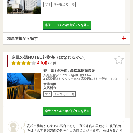
宿泊
海が見える・海
楽天トラベルの宿泊プランを見る
関連情報から探す
夕凪の湯HOTEL花樹海（はなじゅかい）
お気に入
りに追加
4.0点
/ 7 件
香川県 / 高松市 / 高松花樹海温泉
八栗新道駅11.35km
昭和町駅749m
JR高松駅よりタクシー10分 高松西ICより一般道 10分
営業時間
入浴料金 ～
宿泊
海が見える・海
楽天トラベルの宿泊プランを見る
高松市街地からすぐの高台にあり、高松市内の景色から瀬戸内海
をはさんで倉敷方面の景色が目の前に広がります。 夜は夜景がき