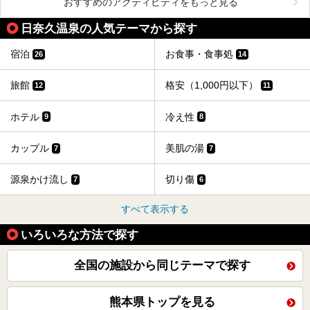
おすすめのアクティビティをもっと見る
日奈久温泉の人気テーマから探す
宿泊
お食事・食事処
26
14
旅館
格安（1,000円以下）
12
11
ホテル
冷え性
9
8
カップル
美肌の湯
7
7
源泉かけ流し
切り傷
7
6
すべて表示する
いろいろな方法で探す
全国の施設から同じテーマで探す
熊本県トップを見る