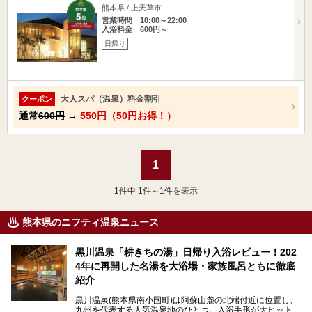
熊本県 / 上天草市
営業時間 10:00～22:00
入浴料金 600円～
日帰り
大人スパ（温泉）料金割引
クーポン
通常
600円
→
550円（50円お得！）
1
1
件中 1件～1件を表示
熊本県のニフティ温泉ニュース
黒川温泉「耕きちの湯」日帰り入浴レビュー！202
4年に再開した名湯を大浴場・家族風呂ともに徹底
紹介
黒川温泉(熊本県南小国町)は阿蘇山麓の北端付近に位置し、
九州を代表する人気温泉地のひとつ。入浴手形が大ヒット