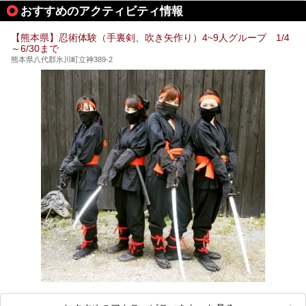
期は孤立状態に。もしかしたらこの時のニュースで、「地獄
おすすめのアクティビティ情報
温泉」と「垂玉温泉」の名前を知った人もいるかもしれませ
ん。
【熊本県】忍術体験（手裏剣、吹き矢作り）4~9人グループ 1/4
この2軒は今どうなっているのでしょうか。実は現在は「地
～6/30まで
獄温泉 青風荘．」「垂玉温泉 瀧日和」として営業を再開し
ています。2021年に現地を訪問してきましたのでレポート
熊本県八代郡氷川町立神389-2
します。