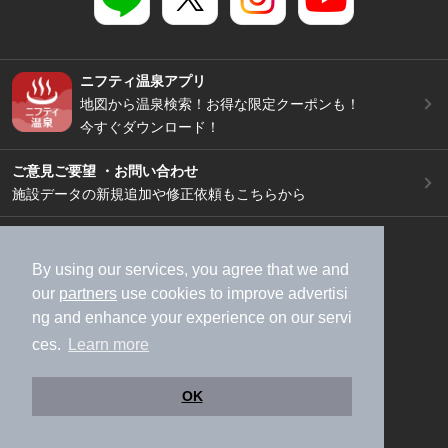
ニフティ温泉アプリ
地図から温泉検索！お得な限定クーポンも！
今すぐダウンロード！
ご意見ご要望 ・お問い合わせ
施設データの新規追加や修正依頼もこちらから
スマートフォン
/
PC
加盟店募集（資料請求）
広告出稿のご案内
By using our services, you agree that we and
our
partners
use cookies to improve advertisi
利用規約
ライフスタイルMEMBERS+規約
ng and enhance your experience on our servi
特定商取引法に基づく表記
ヘルプ
採用情報
ces.
Learn more
運営会社
個人情報保護ポリシー
©NIFTY Lifestyle Co., Ltd.
OK