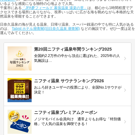
いるような感覚になる独特の心地よさで人気。
千葉市にある
「JFA夢フィールド 幕張温泉 湯楽の里」
は、都心から1時間程度でア
クセスできる場所にありながら、視界いっぱいに広がる海を眺めながら本格的な天
然温泉を堪能することができます。
日奈久温泉の海が見える温泉、日帰り温泉、スーパー銭湯の中でも特に人気がある
のは、
Tabist ホテル潮青閣(旧日奈久温泉 潮青閣)
などの施設です。ぜひ一度は足を
運んでみてください。
第20回ニフティ温泉年間ランキング2025
全国約2.2万件の中から頂点に選ばれた、2025年の人
気施設は…
ニフティ温泉 サウナランキング2026
おふろ好きユーザーの投票により、全国No.1サウナが
決定！
ニフティ温泉プレミアムクーポン
ノジマモバイル会員向け 通常よりもお得な「特別価
格」で人気の温泉を満喫できる！