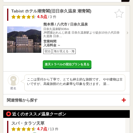
Tabist ホテル潮青閣(旧日奈久温泉 潮青閣)
お気に入
りに追加
4.5点
/ 3 件
熊本県 / 八代市 / 日奈久温泉
日奈久温泉駅936m
JR肥薩おれんじ鉄道 日奈久温泉駅より徒歩10分八代日奈
久道路 日奈…
営業時間
入浴料金 ～
宿泊
海が見える・海
楽天トラベルの宿泊プランを見る
ここは受付から丁寧で、とても紳士的な旅館です。 やや建物は古
いですが、高級旅館のため豪華な印象を受けます。 湯…
匿名
関連情報から探す
近くのオススメ温泉クーポン
スパ・タラソ天草
4.7点
/ 13 件