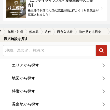
【ニフティライフスタイル株主優待のご案
内】
株主優待制度で人気の温浴施設に行こう！対象施設が
拡充されました！
P
九州・沖縄
熊本県
八代
日奈久温泉
海が見える日奈久温泉の温泉、日帰り温泉、スーパー銭湯おすすめ
温浴施設を探す
エリアから探す
地図から探す
特徴から探す
温泉地から探す