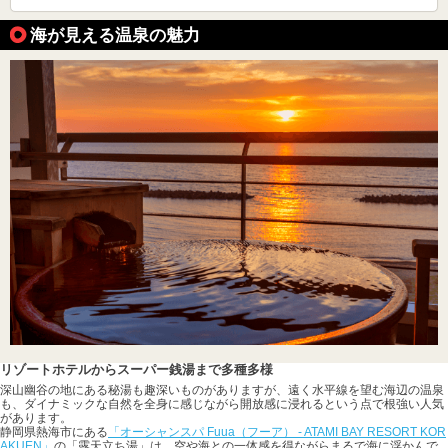
海が見える温泉の魅力
リゾートホテルからスーパー銭湯まで多種多様
深山幽谷の地にある秘湯も趣深いものがありますが、遠く水平線を望む海辺の温泉
も、ダイナミックな自然を全身に感じながら開放感に浸れるという点で根強い人気
があります。
静岡県熱海市にある
「オーシャンスパ Fuua（フーア） - ATAMI BAY RESORT KOR
AKUEN」
の「露天立ち湯」は、空や海との一体感を得ながらまるで海に浮かんで