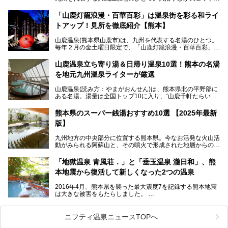
し、各宿の趣の異なる露天風呂をめぐることで知られていま
す。
「山鹿灯籠浪漫・百華百彩」は温泉街を彩る和ライ
トアップ！見所を徹底紹介【熊本】
中でも「耕きち(こうきち)の湯」は露天風呂を持たないもの
の、風情ある内湯を楽しめる日帰り温泉施設。自然災害によ
山鹿温泉(熊本県山鹿市)は、九州を代表する名湯のひとつ。
り一度廃業しましたが、2024年10月に営業再開。数多くの
毎年２月の金土曜日限定で、「山鹿灯籠浪漫・百華百彩」
温泉ファンに注目される名湯です。
（やまがとうろうろまん・ひゃっかひゃくさい）が開催され
ます。和傘や竹、ろうそくなどを用いて、和情緒たっぷりの
山鹿温泉立ち寄り湯＆日帰り温泉10選！熊本の名湯
ライトアップが無料で楽しめます。
を地元九州温泉ライターが厳選
今回は再開した耕きちの湯を訪問し、全浴室(男女別大浴
2025年は、2月7～8日・14～15日・21～22日・28～3月1
場・家族風呂)を徹底紹介します！
山鹿温泉(読み方：やまがおんせん)は、熊本県北の平野部に
日、の合計8日間開催。今回は地元九州在住の筆者が、その
ある名湯。湯量は全国トップ10に入り、“山鹿千軒たらいな
見所を徹底紹介。併せて、その他イベントや立ち寄り湯も併
し”と唄われる程。また、“乙女の柔肌”とも称される柔らかな
せてご紹介します。
泉質であり、お湯の良さにも定評があります。
熊本県のスーパー銭湯おすすめ10選 【2025年最新
版】
今回は地元九州の温泉ライターの私が実際に入浴した中か
ら、山鹿温泉の旅館やホテルの立ち寄り湯・日帰り入浴施
九州地方の中央部分に位置する熊本県。今なお活発な火山活
設・家族風呂の3パターンに分類し、合計10施設を厳選して
動がみられる阿蘇山と、その噴火で形成された地層からの湧
ご紹介。ぜひ、湯めぐりの参考にして下さいね！
水が多くあることから「火の国」「水の国」とも呼ばれま
す。
「地獄温泉 青風荘．」と「垂玉温泉 瀧日和」、熊
そんな熊本県は、県内の至るところから温泉が湧いている温
本地震から復活して新しくなった2つの温泉
泉県でもあります。山鹿温泉、玉名温泉、黒川温泉、人吉温
泉など有名な温泉地だけでなく、市街地にも天然温泉が湧き
2016年4月、熊本県を襲った最大震度7を記録する熊本地震
出すスーパー銭湯が豊富です。なかでも注目のスーパー銭湯
は大きな被害をもたらしました。
をピックアップしました。
阿蘇山麓の南阿蘇村の「地獄温泉 清風荘」、そして「清風
荘」から400mほど離れた「垂玉（たるたま）温泉 山口旅
ニフティ温泉ニュースTOPへ
館」の2軒は、この地震による土砂崩れなどのために、一時