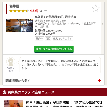
岩井屋
お気に入
りに追加
4.5点
/ 39 件
鳥取県 / 岩美郡岩美町 / 岩井温泉
諸寄駅9.63km
岩美駅3.23km
JR岩美駅から、岩井温泉行きバス約10分、「岩井温泉下
車」徒歩1分。…
営業時間 12:00～14:00
入浴料金 1,000円～
日帰り
宿泊
痛風（つうふう）
楽天トラベルの宿泊プランを見る
足下湧出の温泉が、先ず有難い。館内の落ち着いた雰囲気が良
い。働く人も良い。料理も良い。 わざわざ料理を主目的に、遠く
から…
50代～
男性
関連情報から探す
兵庫県のニフティ温泉ニュース
神戸「湊山温泉」が話題沸騰！ "超アヒル風呂"や2