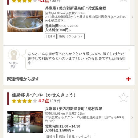
4.1点
/ 60 件
兵庫県 / 美方郡新温泉町 / 浜坂温泉郷
諸寄駅4.00km
浜坂駅2.56km
JR山陰本線浜坂駅から七釜温泉経由湯村温泉行きバス約10
分七釜温泉下…
営業時間 9:00～22:00
入浴料金 700円～
日帰り
痛風（つうふう）
なんとこんな湯が有ったんか？という感じのいい湯でした❗ただ
期待して利用するとハズレます‼️というのも 田舎ですし設備も街
中…
50代～
男性
関連情報から探す
佳泉郷 井づつや（かせんきょう）
お気に入
りに追加
4.2点
/ 19 件
兵庫県 / 美方郡新温泉町 / 湯村温泉
諸寄駅8.63km
浜坂駅7.91km
JR浜坂駅からタクシー15分播但連絡道和田山ICからR9号
約70分
営業時間 11:00～14:30
入浴料金 1,500円～
日帰り
宿泊
痛風（つうふう）