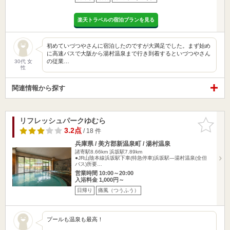
楽天トラベルの宿泊プランを見る
初めていづつやさんに宿泊したのですが大満足でした。まず始め
に高速バスで大阪から湯村温泉まで行き到着するといづつやさん
の従業…
30代 女
性
関連情報から探す
リフレッシュパークゆむら
お気に入
りに追加
3.2点
/ 18 件
兵庫県 / 美方郡新温泉町 / 湯村温泉
諸寄駅8.66km
浜坂駅7.89km
●JR山陰本線浜坂駅下車(特急停車)浜坂駅―湯村温泉(全但
バス)所要…
営業時間 10:00～20:00
入浴料金 1,000円～
日帰り
痛風（つうふう）
プールも温泉も最高！