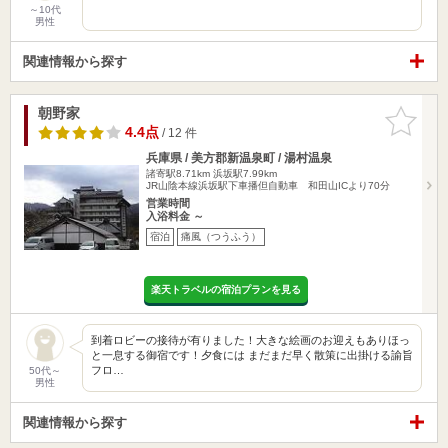
～10代
男性
関連情報から探す
朝野家
お気に入
りに追加
4.4点
/ 12 件
兵庫県 / 美方郡新温泉町 / 湯村温泉
諸寄駅8.71km
浜坂駅7.99km
JR山陰本線浜坂駅下車播但自動車 和田山ICより70分
営業時間
入浴料金 ～
宿泊
痛風（つうふう）
楽天トラベルの宿泊プランを見る
到着ロビーの接待が有りました！大きな絵画のお迎えもありほっ
と一息する御宿です！夕食には まだまだ早く散策に出掛ける諭旨
フロ…
50代～
男性
関連情報から探す