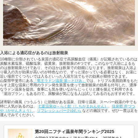
入浴による適応症があるのは放射能泉
10種類に分類されている泉質の適応症で高尿酸血症（痛風）が記載されているのは
炭酸水素塩泉、硫酸塩泉、硫黄泉、放射能泉の4つです。このなかで入浴によるも
のは放射能泉だけであり、そのほかは飲泉での効能になります。放射能泉は入浴よ
り吸入の方が効果が高いのが特色なので、ずっと浸かっている必要はなく、お湯に
近い場所でくつろいでは入るといった入浴方法でもその効果が期待できます。
山梨県甲斐市にある
「竜王ラドン温泉 湯～とぴあ」
では、トリプル美肌効果をもた
らす上質な温泉に専用のラドン発生装置を使って放射能泉の効果も付与した、濃厚
なラドン温泉を提供。食事にも気を使いながらじっくりと腰を据えて利用できる
「湯治プラン」もあるので、尿酸値が気になる人は試してみるのもおすすめです。
諸寄駅の痛風（つうふう）に効能がある温泉、日帰り温泉、スーパー銭湯の中でも
特に人気があるのは、
七釜温泉ゆ～らく館（しちかまおんせん）
、
佳泉郷 井づつ
や（かせんきょう）
、
リフレッシュパークゆむら
などの施設です。ぜひ一度は足を
運んでみてください。
第20回ニフティ温泉年間ランキング2025