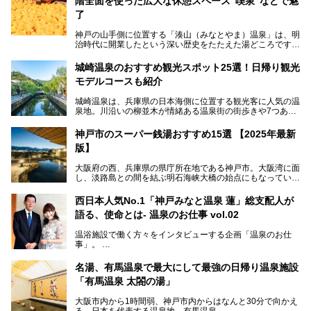
階全面を使った広大な休憩スペース"喫泉"などで魅
了
神戸の山手側に位置する「湊山（みなとやま）温泉」は、明
治時代に開業したという深い歴史をたたえた湯どころです。
そんな長寿の温泉が今、話題となっています。理由は湯船い
っぱいに浮かぶアヒルちゃん。さらに、ゆったりくつろげて
城崎温泉のおすすめ観光スポット25選！日帰り観光
コワーキングも可能な休憩スペースも人気に。斬新な企画や
モデルコースも紹介
設備で人々をアッと驚かせる湊山温泉の魅力をリポートしま
す。
城崎温泉は、兵庫県の日本海側に位置する観光客に人気の温
泉地。川沿いの柳並木が情緒ある温泉街の街歩きや7つある
外湯巡り、ロープウェイからの絶景、冬のカニ料理などで知
られています。鉄道の駅から温泉街が近く、歩いて回るのに
神戸市のスーパー銭湯おすすめ15選 【2025年最新
ちょうどよい規模で、日帰りでの訪問にもおすすめです。
版】
この記事では、城崎温泉と周辺の見どころから厳選した25
大阪府の西、兵庫県の県庁所在地である神戸市。大阪湾に面
の観光スポットをピックアップ。温泉やご当地グルメなどを
し、淡路島との間を結ぶ明石海峡大橋の始点にもなっていま
盛り込んだ日帰り観光モデルコースも紹介しているので、ぜ
す。古くから港町として栄え、異国情緒の残る異人館街や中
ひ参考にしてくださいね！
華街をはじめ、きらびやかに発展したハーバーランドなど、
西日本人気No.1「神戸みなと温泉 蓮」総支配人が
人気観光スポットもめじろ押しです。
語る、使命とは- 温泉のお仕事 vol.02
そして、温泉好きの視点から見ると、神戸市といえば何とい
っても「有馬温泉」。日本三古湯の一角をなす、歴史ある名
温浴施設で働く方々をインタビューする企画「温泉のお仕
湯です。そのお湯をリーズナブルに体験できる健康ランドや
事」。
スーパー銭湯があったら……。今回はそんな希望に沿う施設
第2弾はニフティ温泉年間ランキング2018で全国総合ランキ
も含め、おすすめのスパ銭をピックアップしてご紹介してい
ング西日本1位、2年連続「ベストオブ宿泊賞」に輝いた
きます！
名湯、有馬温泉で最大にして最強の日帰り温泉施設
「神戸みなと温泉 蓮」の魅力に迫りました！
「有馬温泉 太閤の湯」
大阪市内から1時間弱、神戸市内からはなんと30分で向かえ
る、日本を代表する温泉地、有馬温泉。