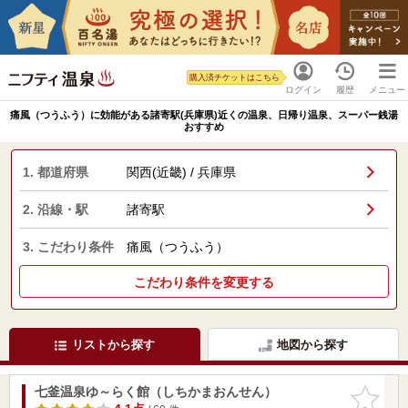
購入済チケットはこちら
ログイン
履歴
メニュー
痛風（つうふう）に効能がある諸寄駅(兵庫県)近くの温泉、日帰り温泉、スーパー銭湯
おすすめ
1. 都道府県
関西(近畿) / 兵庫県
2. 沿線・駅
諸寄駅
3. こだわり条件
痛風（つうふう）
こだわり条件を変更する
リストから探す
地図から探す
七釜温泉ゆ～らく館（しちかまおんせん）
お気に入
りに追加