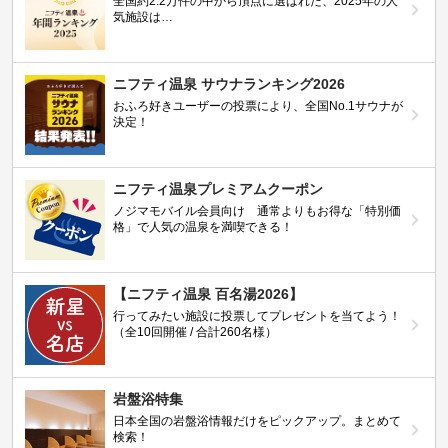
全国約2.2万件の中から頂点に選ばれた、2025年の人
気施設は…
ニフティ温泉 サウナランキング2026
おふろ好きユーザーの投票により、全国No.1サウナが
決定！
ニフティ温泉プレミアムクーポン
ノジマモバイル会員向け 通常よりもお得な「特別価
格」で人気の温泉を満喫できる！
【ニフティ温泉 百名湯2026】
行ってみたい施設に投票してプレゼントを当てよう！
（全10回開催 / 合計260名様）
岩盤浴特集
日本全国の岩盤浴情報だけをピックアップ。まとめて
検索！