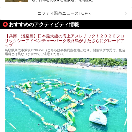
そのなかでも最大の規模を誇る「有馬温泉 太閤の湯」は、
有名な「金泉」と「銀泉」に加え、人工のの炭酸泉まで楽し
める、ある意味「最強」ともいえる施設です。
ニフティ温泉ニュースTOPへ
今回は自慢のお湯をメインにその魅力の数々を紹介します！
おすすめのアクティビティ情報
【兵庫・淡路島】日本最大級の海上アスレチック！２０２６フロ
リックシーアドベンチャーパーク淡路島がまたさらにグレードア
ップ！
鳥取県鳥取市浜坂1390‐228（こちらは事務局所在地となり、開催場所や受付、集合
場所とは異なりますのでご注意ください）