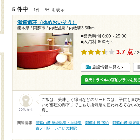
5 件中
1件～5件を表示
湯巡追荘（ゆめおいそう）
熊本県 / 阿蘇市 / 内牧温泉 /
内牧駅3.56km
■営業時間 6:00～25:00
■入浴料 600円～
3.7 点
/ 
施設情報を見る
楽天トラベルの宿泊プランを見
ご飯は、美味しく縁日などのサービスは、子供も喜び
いが部屋の廊下までこもり換気扇を使われるてないの
20代 女性
窓…
関連情報
阿蘇山麓 単純温泉・単純泉
阿蘇山麓 宿泊
阿蘇山麓 糖尿病
市ノ川駅
いこいの村駅