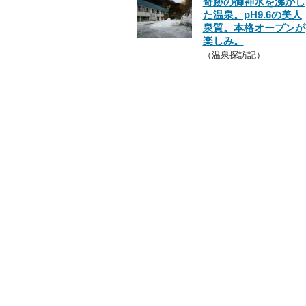
奇跡の御神水を沸かし
た温泉。pH9.6の美人
泉質。本格オープンが
楽しみ。
（温泉探訪記）