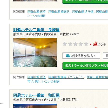
楽天トラベルの宿泊プランを見
関連情報
阿蘇山麓 宿泊
阿蘇山麓 糖尿病
阿蘇山麓 切り傷
阿蘇山麓
いこいの村駅
阿蘇ホテル二番館 長崎屋
熊本県 / 阿蘇市内牧 / 内牧温泉 /
内牧駅3.73km
- 点
/ 0件
施設情報を見る
楽天トラベルの宿泊プランを見
関連情報
阿蘇山麓 宿泊
阿蘇山麓 痛風（つうふう）
阿蘇山麓 糖尿病
市ノ川駅
いこいの村駅
阿蘇ホテル一番館 和田屋
熊本県 / 阿蘇市内牧 / 内牧温泉 /
内牧駅3.77km