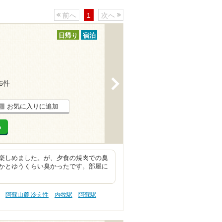
前へ
1
次へ
日帰り
宿泊
>
26件
お気に入りに追加
る
楽しめました。が、夕食の焼肉での臭
かとゆうくらい臭かったです。部屋に
阿蘇山麓 冷え性
内牧駅
阿蘇駅