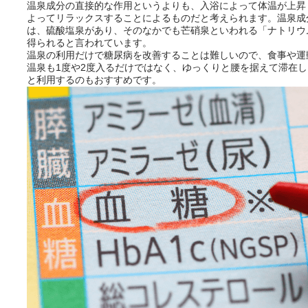
温泉成分の直接的な作用というよりも、入浴によって体温が上昇
よってリラックスすることによるものだと考えられます。温泉成
は、硫酸塩泉があり、そのなかでも芒硝泉といわれる「ナトリウ
ニフティ温泉の「占いベンチ」
得られると言われています。
は、そんなあなたの心のつぶや
温泉の利用だけで糖尿病を改善することは難しいので、食事や運
きをプロの占い師に相談するこ
温泉も1度や2度入るだけではなく、ゆっくりと腰を据えて滞在
とができるサービスです。
と利用するのもおすすめです。
おふろパス会員様なら、この特
別なひとときを「毎月10分無
料」でご利用いただけます。
お湯で体がほぐれたら、次は占
い師さんとお話しして、心もほ
ぐしてみませんか？