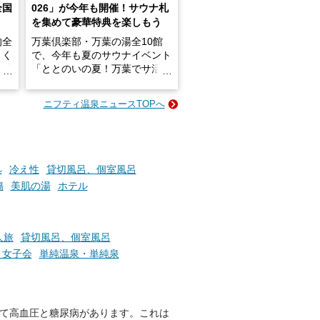
全国
026」が今年も開催！サウナ札
を集めて豪華特典を楽しもう
的全
万葉倶楽部・万葉の湯全10館
きく
で、今年も夏のサウナイベント
炭酸
「ととのいの夏！万葉でサ活2
026」が開催されます！
ニフティ温泉ニュースTOPへ
成分
2026年8月1日（土）～8月31
かつ
日（月）までの開催期間中は、
いで
サウナ飯やサウナドリンク、岩
盤浴の利用などで「万葉サウナ
札」を集めることで、オリジナ
処
冷え性
貸切風呂、個室風呂
か
ルグッズや無料券などの特典と
傷
美肌の湯
ホテル
素塩
交換可能。
て
け流
さらに、各館ではアロマロウリ
つ
ュやアウフグースなど、サウナ
人旅
貸切風呂、個室風呂
施設
好きにはたまらない多彩なイベ
・女子会
単純温泉・単純泉
ントも予定されています。ぜひ
チェックしてください！
───
して高血圧と糖尿病があります。これは
提供元：万葉倶楽部株式会社