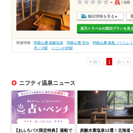
- 点
/ 0件
施設情報を見る
楽天トラベルの宿泊プランを見
関連情報
阿蘇山麓 硫酸塩泉
阿蘇山麓 宿泊
阿蘇山麓 痛風（つうふう
市ノ川駅
いこいの村駅
前へ
1
次へ
ニフティ温泉ニュース
【おふろパス限定特典】湯船で
炭酸水素塩泉12選！北海道