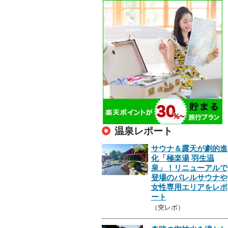
温泉レポート
サウナ＆露天が劇的進
化「極楽湯 羽生温
泉」！リニューアルで
登場のバレルサウナや
女性専用エリアをレポ
ート
（突レポ）