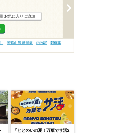
>
お気に入りに追加
る
）
阿蘇山麓 糖尿病
内牧駅
阿蘇駅
～
「ととのいの夏！万葉でサ活2