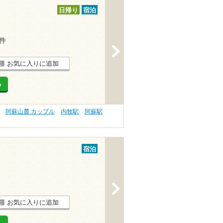
日帰り
宿泊
1件
>
お気に入りに追加
る
阿蘇山麓 カップル
内牧駅
阿蘇駅
宿泊
>
お気に入りに追加