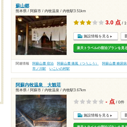
蘇山郷
熊本県 / 阿蘇市 / 内牧温泉 /
内牧駅3.51km
3.0 点
/ 
施設情報を見る
楽天トラベルの宿泊プランを見
関連情報
阿蘇山麓 宿泊
阿蘇山麓 痛風（つうふう）
阿蘇山麓 糖尿病
市ノ川駅
いこいの村駅
阿蘇内牧温泉 大観荘
熊本県 / 阿蘇市 / 内牧温泉 /
内牧駅3.67km
- 点
/ 0件
施設情報を見る