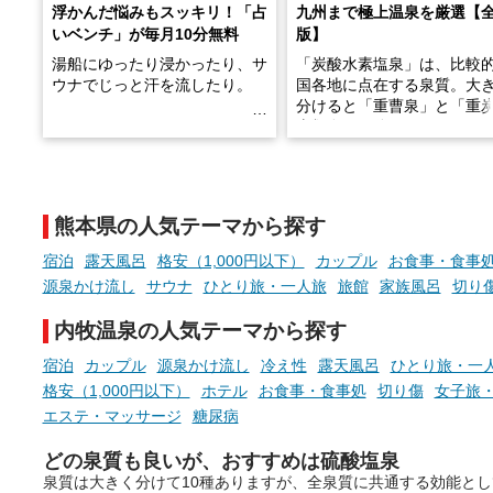
浮かんだ悩みもスッキリ！「占
九州まで極上温泉を厳選【
いベンチ」が毎月10分無料
版】
湯船にゆったり浸かったり、サ
「炭酸水素塩泉」は、比較
ウナでじっと汗を流したり。
国各地に点在する泉質。大
分けると「重曹泉」と「重
土類泉」に分かれます。
そんな「一人でぼんやり過ごす
また硫黄や鉄分などの特殊
時間」、ふだん後回しにしてい
が混ざり合うことで、複雑
た「これからのこと」や「ちょ
多様な個性を持つことも多
熊本県の人気テーマから探す
っとした悩み」が、頭に浮かん
す。
でくることはありませんか？
宿泊
露天風呂
格安（1,000円以下）
カップル
お食事・食事
今回は筆者自ら入浴した中
源泉かけ流し
サウナ
ひとり旅・一人旅
旅館
家族風呂
切り
ら、日本各地にある炭酸水
泉を12施設セレクト。すべ
内牧温泉の人気テーマから探す
お風呂でリラックスしているか
日帰り入浴可能で、源泉か
らこそ向き合える、大切な自分
しと泉質の良さにこだわり
宿泊
カップル
源泉かけ流し
冷え性
露天風呂
ひとり旅・一
の本音。
つ、万人におすすめしたい
格安（1,000円以下）
ホテル
お食事・食事処
切り傷
女子旅
を厳選しました。
エステ・マッサージ
糖尿病
そんな心のつぶやきを、湯あが
りの温まった心のまま相談でき
どの泉質も良いが、おすすめは硫酸塩泉
たら素敵ですよね。
泉質は大きく分けて10種ありますが、全泉質に共通する効能と