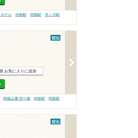
る
 ホテル
内牧駅
阿蘇駅
市ノ川駅
宿泊
>
お気に入りに追加
る
阿蘇山麓 切り傷
内牧駅
阿蘇駅
宿泊