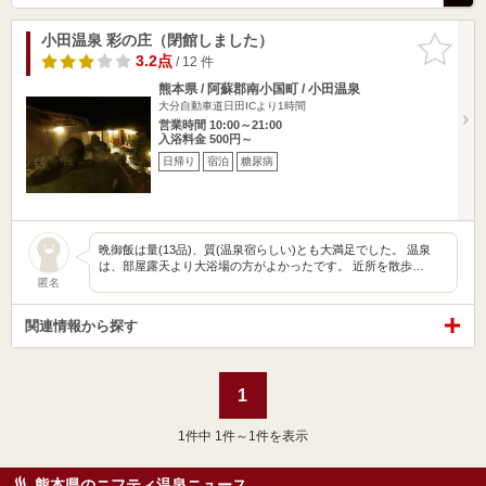
小田温泉 彩の庄（閉館しました）
お気に入
りに追加
3.2点
/ 12 件
熊本県 / 阿蘇郡南小国町 / 小田温泉
大分自動車道日田ICより1時間
営業時間 10:00～21:00
入浴料金 500円～
日帰り
宿泊
糖尿病
晩御飯は量(13品)、質(温泉宿らしい)とも大満足でした。 温泉
は、部屋露天より大浴場の方がよかったです。 近所を散歩…
匿名
関連情報から探す
1
1
件中 1件～1件を表示
熊本県のニフティ温泉ニュース