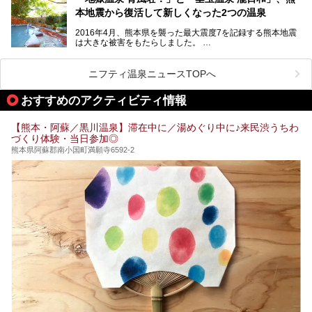
そんな熊本県は、県内の至るところから温泉が湧いている温
本地震から復活して新しくなった2つの温泉
泉県でもあります。山鹿温泉、玉名温泉、黒川温泉、人吉温
泉など有名な温泉地だけでなく、市街地にも天然温泉が湧き
2016年4月、熊本県を襲った最大震度7を記録する熊本地震
出すスーパー銭湯が豊富です。なかでも注目のスーパー銭湯
は大きな被害をもたらしました。
をピックアップしました。
阿蘇山麓の南阿蘇村の「地獄温泉 清風荘」、そして「清風
荘」から400mほど離れた「垂玉（たるたま）温泉 山口旅
ニフティ温泉ニュースTOPへ
館」の2軒は、この地震による土砂崩れなどのために、一時
期は孤立状態に。もしかしたらこの時のニュースで、「地獄
おすすめのアクティビティ情報
温泉」と「垂玉温泉」の名前を知った人もいるかもしれませ
ん。
【熊本・阿蘇／黒川温泉】滞在中に／湯めぐり中に♪来民渋うちわ
この2軒は今どうなっているのでしょうか。実は現在は「地
づくり体験・当日参加◎
獄温泉 青風荘．」「垂玉温泉 瀧日和」として営業を再開し
ています。2021年に現地を訪問してきましたのでレポート
熊本県阿蘇郡南小国町満願寺6592-2
します。