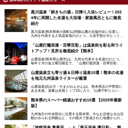
黒川温泉「耕きちの湯」日帰り入浴レビュー！202
4年に再開した名湯を大浴場・家族風呂ともに徹底
紹介
黒川温泉(熊本県南小国町)は阿蘇山麓の北端付近に位置し、
九州を代表する人気温泉地のひとつ。入浴手形が大ヒット
し、各宿の趣の異なる露天風呂をめぐることで知られていま
す。
「山鹿灯籠浪漫・百華百彩」は温泉街を彩る和ライ
トアップ！見所を徹底紹介【熊本】
中でも「耕きち(こうきち)の湯」は露天風呂を持たないもの
の、風情ある内湯を楽しめる日帰り温泉施設。自然災害によ
山鹿温泉(熊本県山鹿市)は、九州を代表する名湯のひとつ。
り一度廃業しましたが、2024年10月に営業再開。数多くの
毎年２月の金土曜日限定で、「山鹿灯籠浪漫・百華百彩」
温泉ファンに注目される名湯です。
（やまがとうろうろまん・ひゃっかひゃくさい）が開催され
ます。和傘や竹、ろうそくなどを用いて、和情緒たっぷりの
山鹿温泉立ち寄り湯＆日帰り温泉10選！熊本の名湯
ライトアップが無料で楽しめます。
を地元九州温泉ライターが厳選
今回は再開した耕きちの湯を訪問し、全浴室(男女別大浴
2025年は、2月7～8日・14～15日・21～22日・28～3月1
場・家族風呂)を徹底紹介します！
山鹿温泉(読み方：やまがおんせん)は、熊本県北の平野部に
日、の合計8日間開催。今回は地元九州在住の筆者が、その
ある名湯。湯量は全国トップ10に入り、“山鹿千軒たらいな
見所を徹底紹介。併せて、その他イベントや立ち寄り湯も併
し”と唄われる程。また、“乙女の柔肌”とも称される柔らかな
せてご紹介します。
泉質であり、お湯の良さにも定評があります。
熊本県のスーパー銭湯おすすめ10選 【2025年最新
版】
今回は地元九州の温泉ライターの私が実際に入浴した中か
ら、山鹿温泉の旅館やホテルの立ち寄り湯・日帰り入浴施
九州地方の中央部分に位置する熊本県。今なお活発な火山活
設・家族風呂の3パターンに分類し、合計10施設を厳選して
動がみられる阿蘇山と、その噴火で形成された地層からの湧
ご紹介。ぜひ、湯めぐりの参考にして下さいね！
水が多くあることから「火の国」「水の国」とも呼ばれま
す。
「地獄温泉 青風荘．」と「垂玉温泉 瀧日和」、熊