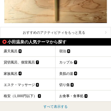
おすすめのアクティビティをもっと見る
小田温泉の人気テーマから探す
露天風呂
宿泊
8
8
貸切風呂、個室風呂
カップル
7
7
家族風呂
美肌の湯
4
4
エステ・マッサージ
切り傷
4
4
格安（1,000円以下）
お食事・食事処
3
3
すべて表示する