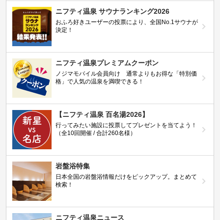
ニフティ温泉 サウナランキング2026
おふろ好きユーザーの投票により、全国No.1サウナが
決定！
ニフティ温泉プレミアムクーポン
ノジマモバイル会員向け 通常よりもお得な「特別価
格」で人気の温泉を満喫できる！
【ニフティ温泉 百名湯2026】
行ってみたい施設に投票してプレゼントを当てよう！
（全10回開催 / 合計260名様）
岩盤浴特集
日本全国の岩盤浴情報だけをピックアップ。まとめて
検索！
ニフティ温泉ニュース