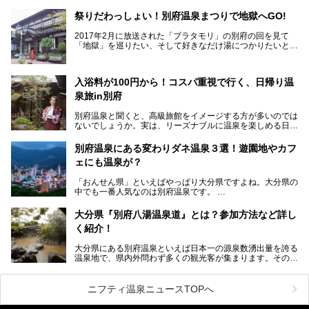
アルして、うみサウナ、やまサウナを新設した「シティスパ
てんくう(CITY SPA てんくう)」は、なんとJR大分駅直結と
祭りだわっしょい！別府温泉まつりで地獄へGO!
いう利便性の高さ！
2017年2月に放送された「ブラタモリ」の別府の回を見て
地上80mという圧倒的な開放感が魅力。温泉、ロウリュサウ
「地獄」を巡りたい、そして好きなだけ湯につかりたいと切
ナ、そしてひんやりとした約27度の高濃度炭酸泉で交互浴
実に思った私に朗報。
してととのえば、まさに気分は天空の極楽、ここはこの夏ぜ
ひとも訪れたい都市の避暑地です！
2017年3月31日～4月3日、大分県別府市で「別府八湯温泉
入浴料が100円から！コスパ重視で行く、日帰り温
まつり」が開催されます。その期間は嬉しいことに100以上
併設の「JR九州ホテル ブラッサム大分」に泊まって、この
の共同浴場がなんと無料開放されるんです！普段から入浴料
泉旅in別府
「シティスパてんくう」をたっぷり満喫してきたのでレポー
が100円と安いのに、いいんですかタダにしちゃって!?
トします。夏向けの大分駅徒歩圏の周辺観光スポットやクー
しかも4/2には「東京ディズニーリゾートスペシャルパレー
別府温泉と聞くと、高級旅館をイメージする方が多いのでは
ルダウンできるスイーツ情報と併せてお楽しみください！
ド」も行われます。つまり別府に行けば「地獄」も「ミッキ
ないでしょうか。実は、リーズナブルに温泉を楽しめる日帰
ーマウス」も拝める稀有なイベントですよ、これは行くしか
り温泉施設も充実しているエリアなんです。今回は、日帰り
───
ない！
で楽しめる「大分県の別府温泉」に注目してみました。
提供元：大分県【PR】
別府温泉にある変わりダネ温泉３選！遊園地やカフ
ニフティ温泉がオススメする温泉施設を紹介しちゃいます！
この記事は大分県のPR記事です。
源泉数、湧出量ともに日本一の温泉県とも言われる大分県。
ェにも温泉が？
今回は、大分県別府市に行くなら絶対行きたい情緒たっぷり
な市営温泉をまとめました。
「おんせん県」といえばやっぱり大分県ですよね。大分県の
中でも一番人気なのは別府温泉です。
Let’s go to Hell !
別府八湯という名前の通り、さまざまな泉質を楽しめ、一日
中いても飽きません。
大分県『別府八湯温泉道』とは？参加方法など詳し
普通に温泉に浸かる以外にも、別府地獄巡りや砂湯などは有
く紹介！
名ですよね。
大分県にある別府温泉といえば日本一の源泉数湧出量を誇る
別府温泉は共同湯も多く、家庭やマンションにも温泉を引い
温泉地で、県内外問わず多くの観光客が集まります。その別
ている所もあります。
府温泉では「別府八湯温泉道」を実施しています。この別府
自宅にいながら温泉に入れるのは羨ましいですが、その中で
八湯温泉道とは別府八湯を巡る体験型イベントで、施設を回
も「こんな場所にも温泉が！？」というスポットがいくつか
って88ヶ所のスタンプを集めて温泉名人の認定を目指すと
あるんです。
ニフティ温泉ニュースTOPへ
いうものです。
他の温泉地では考えられないまさに温泉地ならではです。
これを読んで別府温泉巡りの参考になればと思います。