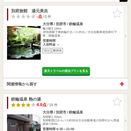
別府旅館 湯元美吉
お気に入
りに追加
-点
/ 0 件
大分県 / 別府市 / 鉄輪温泉
亀川駅2.19km
JR別府駅下車鉄輪行きバス35分／大分自動車道別府IC下
車、鉄輪温泉…
営業時間
入浴料金 ～
宿泊
糖尿病
楽天トラベルの宿泊プランを見る
関連情報から探す
鉄輪温泉 熱の湯
お気に入
りに追加
4.0点
/ 16 件
大分県 / 別府市 / 鉄輪温泉
別府駅1.00km
別府駅西口からバス約30分大分自動車道の別府ICから県道
経由で約4k…
営業時間 6:30～21:00