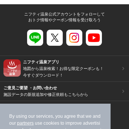
ニフティ温泉公式アカウントをフォローして
おトク情報やクーポン情報を受け取ろう
ニフティ温泉アプリ
地図から温泉検索！お得な限定クーポンも！
今すぐダウンロード！
ご意見ご要望 ・お問い合わせ
施設データの新規追加や修正依頼もこちらから
スマートフォン
/
PC
加盟店募集（資料請求）
広告出稿のご案内
By using our services, you agree that we and
our
partners
use cookies to improve advertisi
利用規約
ライフスタイルMEMBERS+規約