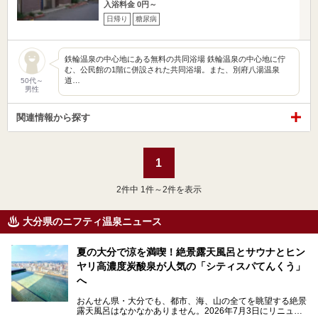
入浴料金 0円～
日帰り
糖尿病
鉄輪温泉の中心地にある無料の共同浴場 鉄輪温泉の中心地に佇
む、公民館の1階に併設された共同浴場。また、別府八湯温泉
道…
50代～
男性
関連情報から探す
1
2
件中 1件～2件を表示
大分県のニフティ温泉ニュース
夏の大分で涼を満喫！絶景露天風呂とサウナとヒン
ヤリ高濃度炭酸泉が人気の「シティスパてんくう」
へ
おんせん県・大分でも、都市、海、山の全てを眺望する絶景
露天風呂はなかなかありません。2026年7月3日にリニュー