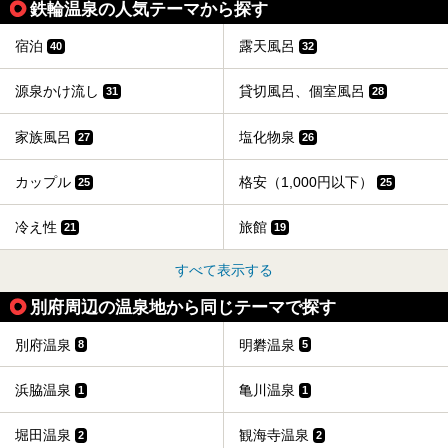
鉄輪温泉の人気テーマから探す
別府には朝早くから夜遅くまでやっている地元に根付いた銭
湯や、日帰りのみの大きな施設など様々な形態の温泉があり
ます。泉質も数多くなるので、好きな温泉から巡って温泉名
宿泊
露天風呂
40
32
人を目指してみてはいかがでしょうか？
源泉かけ流し
貸切風呂、個室風呂
31
28
家族風呂
塩化物泉
27
26
カップル
格安（1,000円以下）
25
25
冷え性
旅館
21
19
すべて表示する
別府周辺の温泉地から同じテーマで探す
別府温泉
明礬温泉
8
5
浜脇温泉
亀川温泉
1
1
堀田温泉
観海寺温泉
2
2