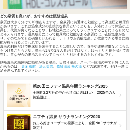
どの泉質も良いが、おすすめは硫酸塩泉
泉質は大きく分けて10種ありますが、全泉質に共通する効能として高血圧と糖尿病
があります。これは温泉成分の直接的な作用というよりも、入浴によって体温が上
昇し、代謝が良くなることや、転地効果によってリラックスすることによるものだ
と考えられます。温泉成分によって糖尿病に効能がある泉質には、硫酸塩泉があ
り、そのなかでも芒硝泉といわれる「ナトリウム硫酸塩泉」が飲泉できる場合に効
能が得られると言われています。
温泉の利用だけで糖尿病を改善することは難しいので、食事や運動習慣などにも気
をつけることも大切。温泉も1度や2度入るだけではなく、ゆっくりと腰を据えて滞
在し、昔ながらの湯治スタイルでじっくりと利用するのもおすすめです。
鉄輪温泉の糖尿病に効能がある温泉、日帰り温泉、スーパー銭湯の中でも特に人気
があるのは、
別府旅館 湯元美吉
、
鉄輪温泉 熱の湯
などの施設です。ぜひ一度は
足を運んでみてください。
第20回ニフティ温泉年間ランキング2025
全国約2.2万件の中から頂点に選ばれた、2025年の人
気施設は…
ニフティ温泉 サウナランキング2026
おふろ好きユーザーの投票により、全国No.1サウナが
決定！