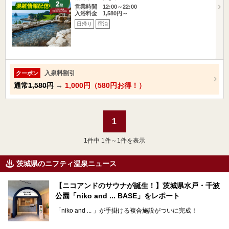
営業時間 12:00～22:00
入浴料金 1,580円～
日帰り
宿泊
入泉料割引
クーポン
通常
1,580円
→
1,000円（580円お得！）
1
1
件中 1件～1件を表示
茨城県のニフティ温泉ニュース
【ニコアンドのサウナが誕生！】茨城県水戸・千波
公園「niko and ... BASE」をレポート
「niko and ... 」が手掛ける複合施設がついに完成！
サウナやカフェ、BBQエリア併設の「niko and ... BASE」が