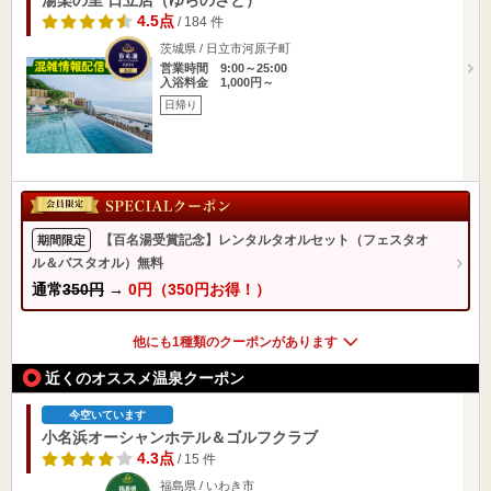
4.5点
/ 184 件
茨城県 / 日立市河原子町
営業時間 9:00～25:00
入浴料金 1,000円～
日帰り
【百名湯受賞記念】レンタルタオルセット（フェスタオ
期間限定
ル＆バスタオル）無料
通常
350円
→
0円（350円お得！）
他にも1種類のクーポンがあります
近くのオススメ温泉クーポン
今空いています
小名浜オーシャンホテル＆ゴルフクラブ
4.3点
/ 15 件
福島県 / いわき市