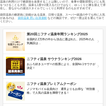
温泉の利用だけで糖尿病を改善することは難しいので、食事や運動習慣などにも気
をつけることも大切。温泉も1度や2度入るだけではなく、ゆっくりと腰を据えて滞
在し、昔ながらの湯治スタイルでじっくりと利用するのもおすすめです。
袋田温泉の糖尿病に効能がある温泉、日帰り温泉、スーパー銭湯の中でも特に人気
があるのは、
袋田温泉 思い出浪漫館
などの施設です。ぜひ一度は足を運んでみて
ください。
第20回ニフティ温泉年間ランキング2025
全国約2.2万件の中から頂点に選ばれた、2025年の人
気施設は…
ニフティ温泉 サウナランキング2026
おふろ好きユーザーの投票により、全国No.1サウナが
決定！
ニフティ温泉プレミアムクーポン
ノジマモバイル会員向け 通常よりもお得な「特別価
格」で人気の温泉を満喫できる！