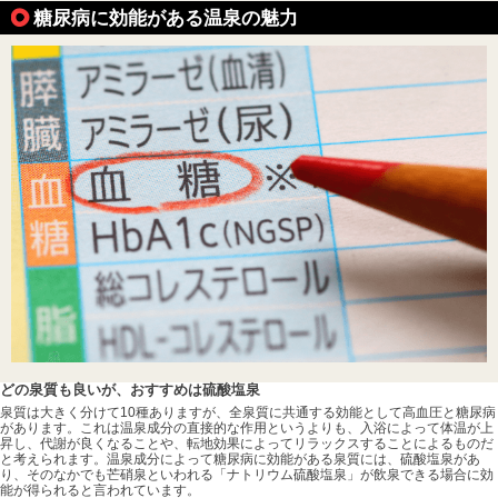
糖尿病に効能がある温泉の魅力
どの泉質も良いが、おすすめは硫酸塩泉
泉質は大きく分けて10種ありますが、全泉質に共通する効能として高血圧と糖尿病
があります。これは温泉成分の直接的な作用というよりも、入浴によって体温が上
昇し、代謝が良くなることや、転地効果によってリラックスすることによるものだ
と考えられます。温泉成分によって糖尿病に効能がある泉質には、硫酸塩泉があ
り、そのなかでも芒硝泉といわれる「ナトリウム硫酸塩泉」が飲泉できる場合に効
能が得られると言われています。