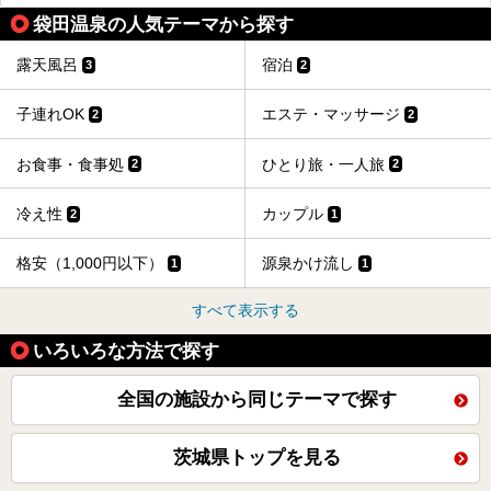
袋田温泉の人気テーマから探す
露天風呂
宿泊
3
2
子連れOK
エステ・マッサージ
2
2
お食事・食事処
ひとり旅・一人旅
2
2
冷え性
カップル
2
1
格安（1,000円以下）
源泉かけ流し
1
1
すべて表示する
いろいろな方法で探す
全国の施設から同じテーマで探す
茨城県トップを見る