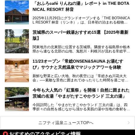
茨城県水戸・千波公園に2026年4月23日（木）待望のオー
「おふろcafé りんねの湯」レポート in THE BOTA
プンを迎えます。
NICAL RESORT 林音
2025年11月29日にグランドオープンする「THE BOTANICA
L RESORT 林音（リンネ）」は、日本初の泊まれる植物
この記事では、オープンに先駆けプレス向けに行われた体験
園！アクティビティ・温泉・食・宿泊を一体的に楽しめる体
会にライターが参加。ひと足お先に、サウナをはじめとする
験型リゾートです。その中でも注目されているのが「おふろ
施設を体験してきました！
茨城県のスーパー銭湯おすすめ15選 【2025年最新
café りんねの湯」。内覧会に参加して、ひと足お先に体験
版】
してきました。
関東地方の北東部に位置する茨城県。隣接する福島県や栃木
県から連なる北部の山地、鬼怒川・利根川が流れる常総平野
から霞ヶ浦・北浦周辺に広がる南部の平野と水郷地帯、さら
に日立や大洗、鹿島など数々の漁港が並ぶ東部の太平洋岸
11/23オープン「常総ONSEN&SAUNA お湯むす
と、同じ県内でもさまざまな景色を見られるのが魅力です。
び」サウナと天然温泉でマジックアワーを体験
そんな茨城県では、温泉もエリアごとに成分が多種多様なの
新鮮な野菜と広い大地、秋の夜空には「常総きぬ川花火大
が特徴的。なかでもおすすめのスーパー銭湯をご紹介しま
会」──素敵な景色に囲まれてゆったりした時間を過ごせる
す。
茨城県常総市に、2024年11月23日（土）、魅力たっぷりの
温浴施設「常総ONSEN&SAUNA お湯むすび」がオープンし
今年も大人気の「紅葉祭」を開催！自然に囲まれた
ます。
茨城の名湯「やまがたすこやかランド 三太の湯」
「道の駅 常総」「TSUTAYA BOOKSTORE」と並ぶ巨大な商
今回訪問した「やまがたすこやかランド 三太の湯」は、四
業施設の一角に構えられた店内では、関東最大級となる合計
季折々の自然を感じながら浸かる美肌の湯や当地の食材を使
10室のサウナと自家源泉温泉、高濃度炭酸泉を満喫でき、
ったグルメが魅力の日帰り温泉。
夕暮れ時には涙のでるような「マジックアワー」に出会える
というウワサ。気になる全貌をレポートします！
紅葉シーズンを迎えた11月は、より多くの人に絶景入浴を
ニフティ温泉ニュースTOPへ
楽しんでもらえるよう、「紅葉祭」をはじめ、さまざまなサ
ービスやイベントが実施されます。
おすすめのアクティビティ情報
※2024年の紅葉祭は終了いたしました。