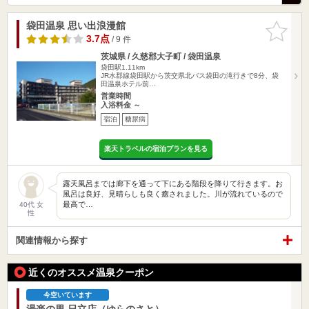
袋田温泉 思い出浪漫館
お気に入
りに追加
3.7点
/ 9 件
茨城県 / 久慈郡大子町 / 袋田温泉
袋田駅1.11km
JR水郡線袋田駅から茨交県北バス袋田の滝行きで8分、袋
田温泉ホテル前…
営業時間
入浴料金 ～
宿泊
糖尿病
楽天トラベルの宿泊プランを見る
露天風呂までは廊下を通って下にある階段を降りて行きます。お
風呂は良好、見晴らしも良く癒されました。川が流れているので
最高で…
40代 女
性
関連情報から探す
近くのオススメ温泉クーポン
今空いています
湯楽の里 日立店（ゆらのさと）